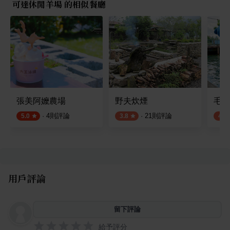
可達休閒羊場 的相似餐廳
張美阿嬤農場
野夫炊煙
毛蟹
·
4
則評論
·
21
則評論
5.0
3.8
4.0
用戶評論
留下評論
給予評分