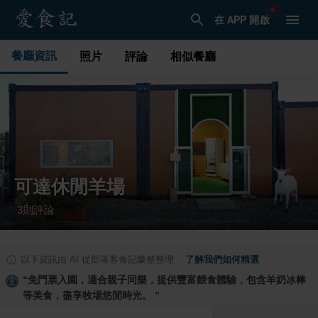
在 APP 開啟
餐廳資訊
照片
評論
相似餐廳
可達休閒羊場
3
則評論
·
以下資訊由 AI 從部落客食記彙整整理
·
了解我們如何精選
“
免門票入園，適合親子同樂，提供豐富餵食體驗，包含羊奶冰棒
等美食，盡享牧場悠閒時光。
”