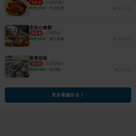
（
11
則評論）
5.0
均消 $
500
・
中式料理
16.77公里
安永心食館
（
7
則評論）
4.2
均消 $
250
・
親子餐廳
15.84公里
香草菲菲
（
11
則評論）
3.5
均消 $
450
・
吃到飽
1.82公里
更多餐廳排名