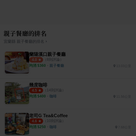
親子餐廳的排名
›
宜蘭縣
親子餐廳
的排名
蘭陽溪口親子餐廳
（
8
則評論）
4.0
均消 $
360
・
親子餐廳
13.03公里
幾度咖啡
（
14
則評論）
4.5
均消 $
400
・
咖啡
11.56公里
老司G Tea&Coffee
（
10
則評論）
4.6
均消 $
250
・
咖啡
7.68公里