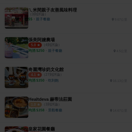
ㄟ米間親子友善風味料理
（
3
則評論）
$$
・
親子餐廳
9.67公里
張美阿嬤農場
（
4
則評論）
5.0
均消 $
250
・
親子餐廳
4.5公里
奇麗灣珍奶文化館
（
27
則評論）
4.1
均消 $
350
・
吃到飽
16.13公里
Healtdeva 赫蒂法莊園
（
3
則評論）
1.0
均消 $
358
・
景觀餐廳
14.67公里
皇家花園餐廳