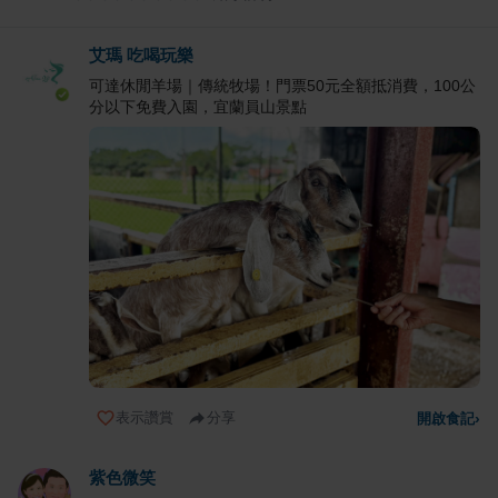
艾瑪 吃喝玩樂
可達休閒羊場｜傳統牧場！門票50元全額抵消費，100公
分以下免費入園，宜蘭員山景點
表示讚賞
分享
開啟食記
›
紫色微笑