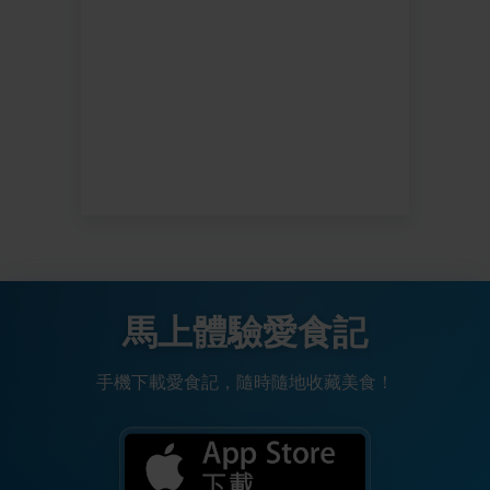
馬上體驗愛食記
手機下載愛食記，隨時隨地收藏美食！