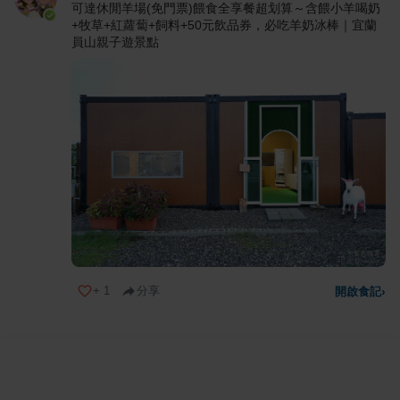
可達休閒羊場(免門票)餵食全享餐超划算～含餵小羊喝奶
+牧草+紅蘿蔔+飼料+50元飲品券，必吃羊奶冰棒｜宜蘭
員山親子遊景點
+
1
分享
開啟食記
›