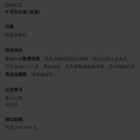
清炒菜葉
🌟
香煎魚腸 (限量)
份量
份量蠻實在
環境特色
餐廳內部
乾淨明亮
，沒有油膩或昏暗的感覺，座位以兩人桌為主，
可併桌成6~8人桌，適合情侶、朋友聚餐或家庭用餐。店內擺放許多
哥吉拉模型
，增添趣味性。
注意事項
週日公休
有低消
價位範圍
均消 200-400 元