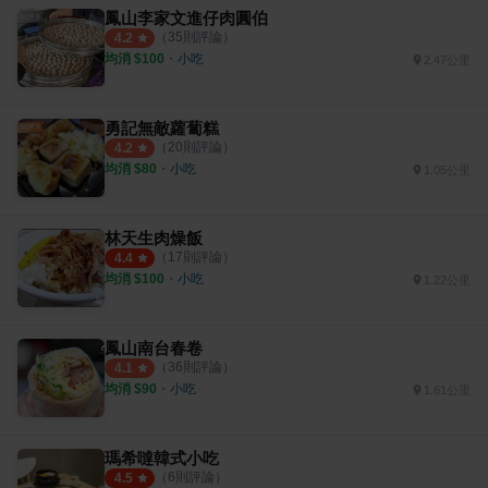
鳳山李家文進仔肉圓伯
（
35
則評論）
4.2
均消 $
100
・
小吃
2.47公里
勇記無敵蘿蔔糕
（
20
則評論）
4.2
均消 $
80
・
小吃
1.05公里
林天生肉燥飯
（
17
則評論）
4.4
均消 $
100
・
小吃
1.22公里
鳳山南台春卷
（
36
則評論）
4.1
均消 $
90
・
小吃
1.61公里
瑪希噠韓式小吃
（
6
則評論）
4.5