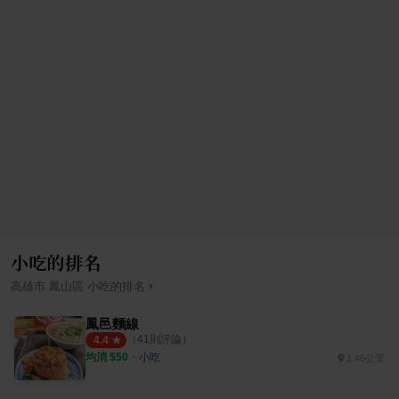
小吃的排名
›
高雄市
鳳山區
小吃
的排名
鳳邑麵線
（
41
則評論）
4.4
均消 $
50
・
小吃
1.46公里