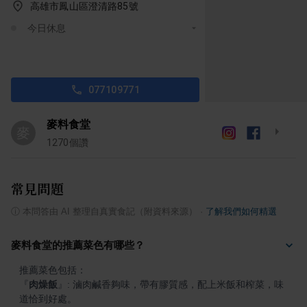
高雄市鳳山區澄清路85號
今日休息
077109771
麥料食堂
麥
1270
個讚
常見問題
ⓘ
本問答由 AI 整理自真實食記（附資料來源）
·
了解我們如何精選
麥料食堂的推薦菜色有哪些？
『
肉燥飯
』
: 滷肉鹹香夠味，帶有膠質感，配上米飯和榨菜，味