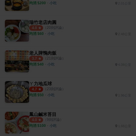
均消 $
200
・
小吃
2.01公里
瑞竹老店肉圓
（
20
則評論）
4.0
均消 $
60
・
小吃
2.48公里
老人牌鴨肉飯
（
21
則評論）
3.7
均消 $
40
・
小吃
4.08公里
ㄚ力地瓜球
（
23
則評論）
4.7
均消 $
50
・
小吃
1.96公里
鳳山鹹米苔目
（
9
則評論）
4.0
均消 $
100
・
小吃
1.66公里