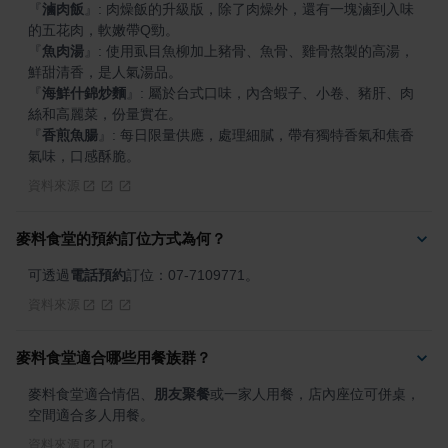
『
滷肉飯
』
: 肉燥飯的升級版，除了肉燥外，還有一塊滷到入味
『
魚肉湯
』
: 使用虱目魚柳加上豬骨、魚骨、雞骨熬製的高湯，
『
海鮮什錦炒麵
』
: 屬於台式口味，內含蝦子、小卷、豬肝、肉
『
香煎魚腸
』
: 每日限量供應，處理細膩，帶有獨特香氣和焦香
氣味，口感酥脆。
資料來源
麥料食堂的預約訂位方式為何？
可透過
電話預約
訂位：07-7109771。
資料來源
麥料食堂適合哪些用餐族群？
麥料食堂適合情侶、
朋友聚餐
或一家人用餐，店內座位可併桌，
空間適合多人用餐。
資料來源