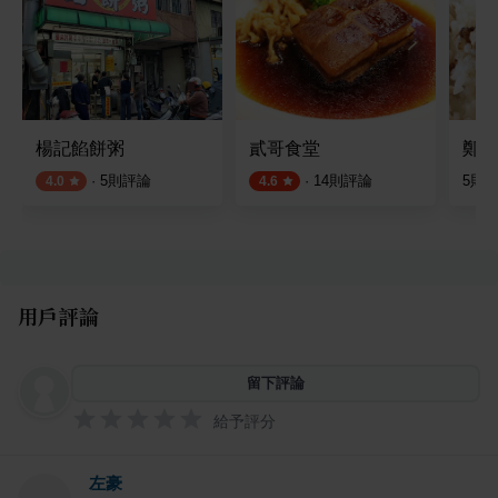
楊記餡餅粥
貳哥食堂
鄭家
·
5
則評論
·
14
則評論
5
則
4.0
4.6
用戶評論
留下評論
給予評分
左豪