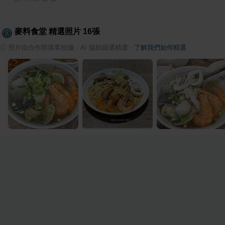
麥料食堂
精選照片
16
張
ⓘ
照片由合作部落客拍攝，AI 協助篩選精選
·
了解我們如何精選