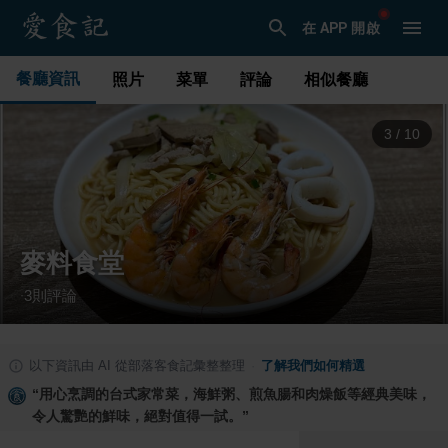
在 APP 開啟
餐廳資訊
照片
菜單
評論
相似餐廳
3
/
10
麥料食堂
3
則評論
·
以下資訊由 AI 從部落客食記彙整整理
·
了解我們如何精選
“
用心烹調的台式家常菜，海鮮粥、煎魚腸和肉燥飯等經典美味，
令人驚艷的鮮味，絕對值得一試。
”