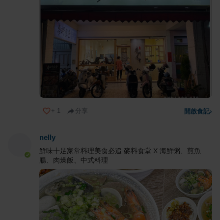
+
1
分享
開啟食記
›
nelly
鮮味十足家常料理美食必追 麥料食堂 X 海鮮粥、煎魚
腸、肉燥飯、中式料理