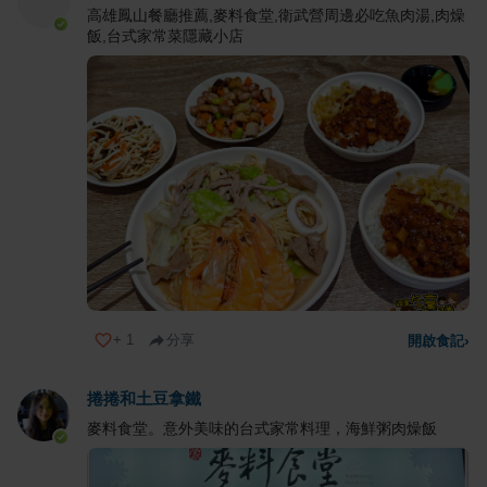
高雄鳳山餐廳推薦,麥料食堂,衛武營周邊必吃魚肉湯,肉燥
飯,台式家常菜隱藏小店
+
1
分享
開啟食記
›
捲捲和土豆拿鐵
麥料食堂。意外美味的台式家常料理，海鮮粥肉燥飯