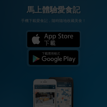
馬上體驗愛食記
手機下載愛食記，隨時隨地收藏美食！