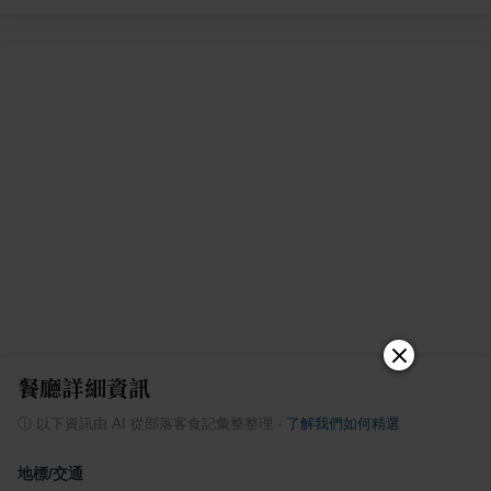
餐廳詳細資訊
ⓘ
以下資訊由 AI 從部落客食記彙整整理
·
了解我們如何精選
地標/交通