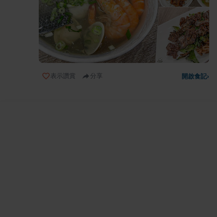
表示讚賞
分享
開啟食記
›