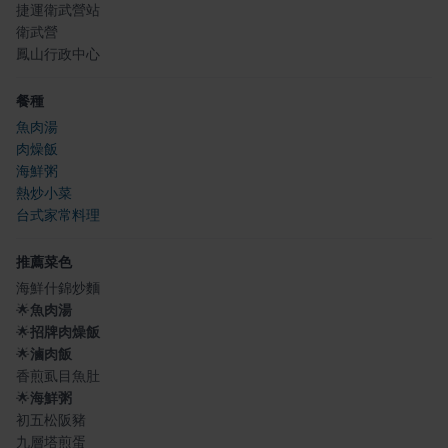
捷運衛武營站
衛武營
鳳山行政中心
餐種
魚肉湯
肉燥飯
海鮮粥
熱炒小菜
台式家常料理
推薦菜色
海鮮什錦炒麵
🌟
魚肉湯
🌟
招牌肉燥飯
🌟
滷肉飯
香煎虱目魚肚
🌟
海鮮粥
初五松阪豬
九層塔煎蛋