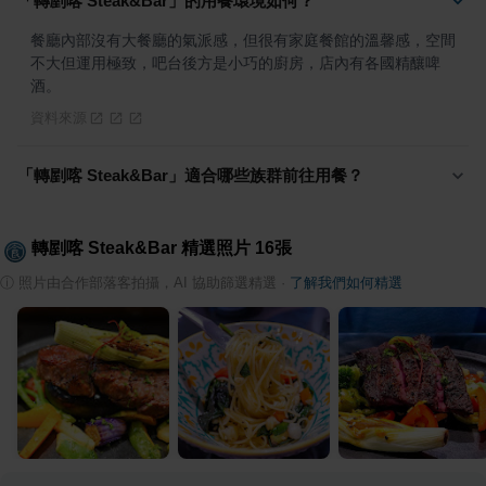
「轉剭喀 Steak&Bar」的用餐環境如何？
餐廳內部沒有大餐廳的氣派感，但很有家庭餐館的溫馨感，空間
不大但運用極致，吧台後方是小巧的廚房，店內有各國精釀啤
酒。
資料來源
「轉剭喀 Steak&Bar」適合哪些族群前往用餐？
轉剭喀 Steak&Bar
精選照片
16
張
ⓘ
照片由合作部落客拍攝，AI 協助篩選精選
·
了解我們如何精選