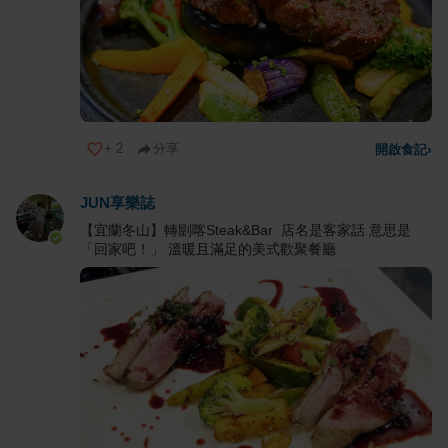
+
2
分享
開啟食記
›
JUN享樂誌
【宜蘭冬山】轉剭喀Steak&Bar 店名是客家話 意思是
「回家吧！」 溫暖且滿足的美式歡聚餐廳