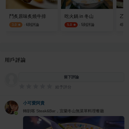
鬥炙原味炙燒牛排
吃火鍋 in 冬山
乙森
·
6
則評論
·
5
則評論
4
則
3.0
5.0
用戶評論
留下評論
給予評分
小可愛阿貴
轉剭喀 Steak&Bar，宜蘭冬山無菜單料理餐廳