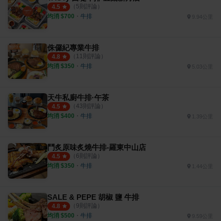
（
5
則評論）
4.5
均消 $
700
・
牛排
9.94公里
侏儸紀專業牛排
（
11
則評論）
4.8
均消 $
350
・
牛排
5.03公里
天牛私廚牛排·午茶
（
43
則評論）
4.5
均消 $
400
・
牛排
1.39公里
鬥炙原味炙燒牛排-羅東中山店
（
6
則評論）
4.5
均消 $
350
・
牛排
1.44公里
SALE & PEPE 胡椒 鹽 牛排
（
9
則評論）
4.8
均消 $
500
・
牛排
9.59公里