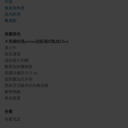
牛排
無菜單料理
美式料理
餐酒館
推薦菜色
🌟
美國特選prime肋眼濕式熟成10oz
肩小牛
南瓜濃湯
清炒義大利麵
酪梨魚卵醬鬆餅
美國冷藏菲力 5 oz
紐西蘭法式羊排
西班牙頂級伊比利梅花豬
豪野鴨胸
黃金脆薯
份量
份量充足