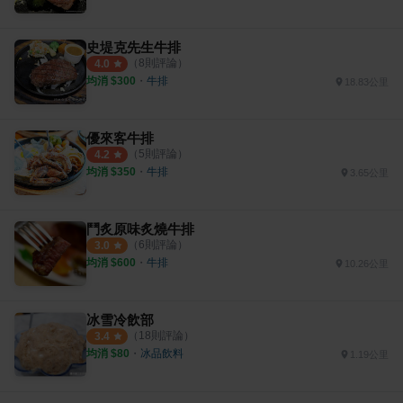
史堤克先生牛排
（
8
則評論）
4.0
均消 $
300
・
牛排
18.83公里
優來客牛排
（
5
則評論）
4.2
均消 $
350
・
牛排
3.65公里
鬥炙原味炙燒牛排
（
6
則評論）
3.0
均消 $
600
・
牛排
10.26公里
冰雪冷飲部
（
18
則評論）
3.4
均消 $
80
・
冰品飲料
1.19公里