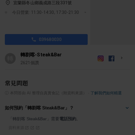
宜蘭縣冬山鄉義成路三段331號
今日營業: 11:30-14:30, 17:30-21:30
039680030
轉剭喀-Steak&Bar
轉
2621
個讚
常見問題
ⓘ
本問答由 AI 整理自真實食記（附資料來源）
·
了解我們如何精選
如何預約「轉剭喀 Steak&Bar」？
「轉剭喀 Steak&Bar」需要
電話預約
。
資料來源