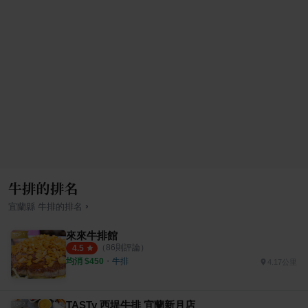
牛排的排名
›
宜蘭縣
牛排
的排名
來來牛排館
（
86
則評論）
4.5
均消 $
450
・
牛排
4.17公里
TASTy 西堤牛排 宜蘭新月店