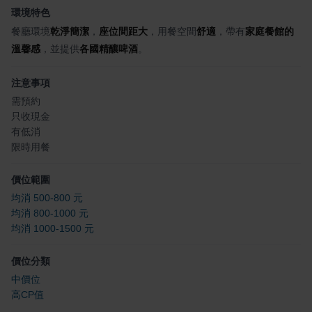
環境特色
餐廳環境
乾淨簡潔
，
座位間距大
，用餐空間
舒適
，帶有
家庭餐館的
溫馨感
，並提供
各國精釀啤酒
。
注意事項
需預約
只收現金
有低消
限時用餐
價位範圍
均消 500-800 元
均消 800-1000 元
均消 1000-1500 元
價位分類
中價位
高CP值