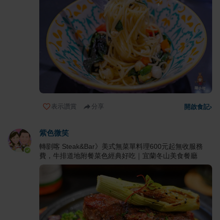
表示讚賞
分享
開啟食記
›
紫色微笑
轉剭喀 Steak&Bar》美式無菜單料理600元起無收服務
費，牛排道地附餐菜色經典好吃｜宜蘭冬山美食餐廳