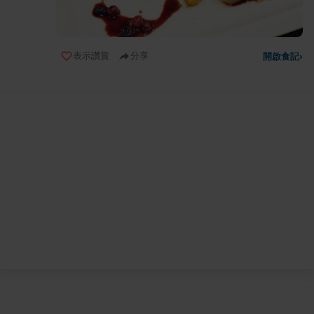
表示讚賞
分享
開啟食記
›