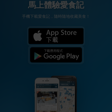
馬上體驗愛食記
手機下載愛食記，隨時隨地收藏美食！