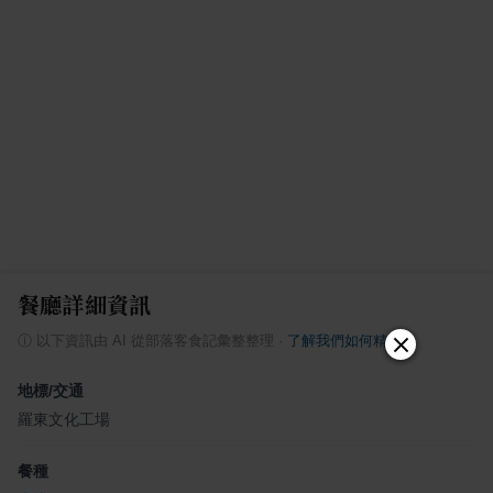
餐廳詳細資訊
ⓘ
以下資訊由 AI 從部落客食記彙整整理
·
了解我們如何精選
地標/交通
羅東文化工場
餐種