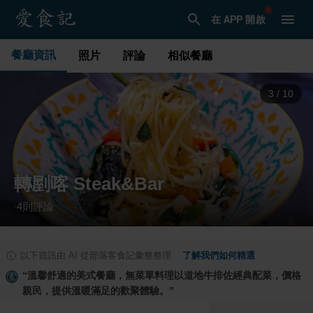
在 APP 開啟
餐廳資訊
照片
評論
相似餐廳
3
/
10
轉剭喀 Steak&Bar
4
則評論
·
以下資訊由 AI 從部落客食記彙整整理
·
了解我們如何精選
“
溫馨舒適的美式餐廳，無菜單料理以道地牛排佐經典配菜，價格
親民，提供溫暖滿足的歡聚體驗。
”