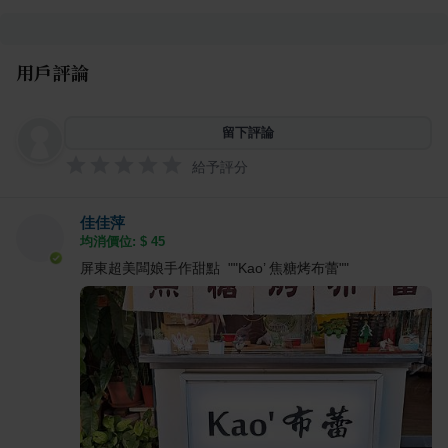
用戶評論
留下評論
給予評分
佳佳萍
均消價位: $
45
屏東超美闆娘手作甜點 ""Kao’ 焦糖烤布蕾""