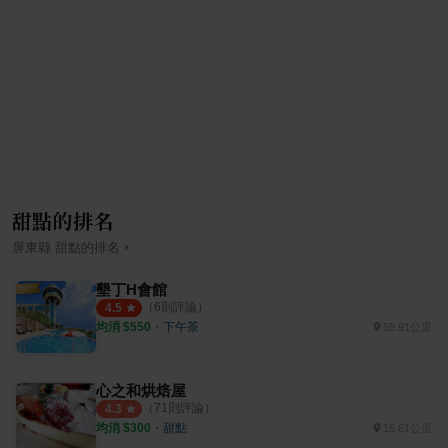
甜點的排名
›
屏東縣
甜點
的排名
墾丁H會館
（
6
則評論）
4.5
均消 $
550
・
下午茶
59.91公里
心之和烘焙屋
（
71
則評論）
4.3
均消 $
300
・
甜點
16.61公里