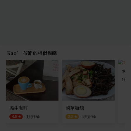
Kao’ 布蕾 的相似餐廳
大埔
1
則
協生咖啡
國華麵館
·
1
則評論
·
8
則評論
4.5
2.2