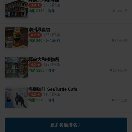
（
28
則評論）
3.9
均消 $
130
・
咖啡
239公尺
潮州鼎昌號
（
26
則評論）
4.2
均消 $
60
・
冰品飲料
14.4公里
驛前大和頓物所
（
29
則評論）
4.2
均消 $
200
・
咖啡
10.94公里
海龜咖啡 SeaTurtle Cafe
（
16
則評論）
4.2
均消 $
270
・
咖啡
78.1公里
更多餐廳排名