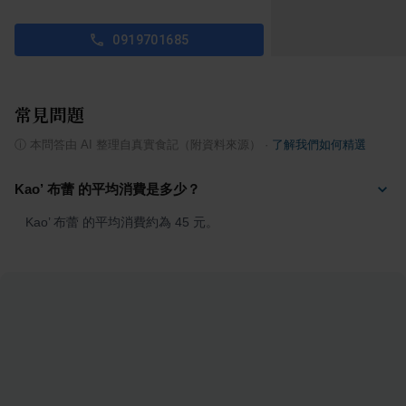
0919701685
常見問題
ⓘ
本問答由 AI 整理自真實食記（附資料來源）
·
了解我們如何精選
Kao’ 布蕾 的平均消費是多少？
Kao’ 布蕾 的平均消費約為 45 元。