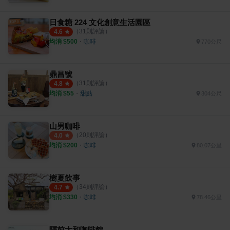
日食糖 224 文化創意生活園區
（
31
則評論）
4.6
均消 $
500
・
咖啡
770公尺
鼎昌號
（
31
則評論）
4.8
均消 $
55
・
甜點
304公尺
山男咖啡
（
20
則評論）
4.0
均消 $
200
・
咖啡
80.07公里
樹夏飲事
（
34
則評論）
4.7
均消 $
330
・
咖啡
78.46公里
驛前大和咖啡館