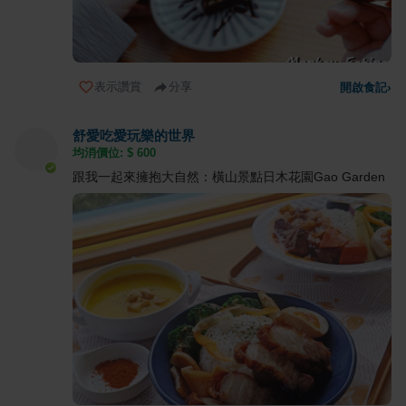
表示讚賞
分享
開啟食記
›
舒愛吃愛玩樂的世界
均消價位: $
600
跟我一起來擁抱大自然：橫山景點日木花園Gao Garden