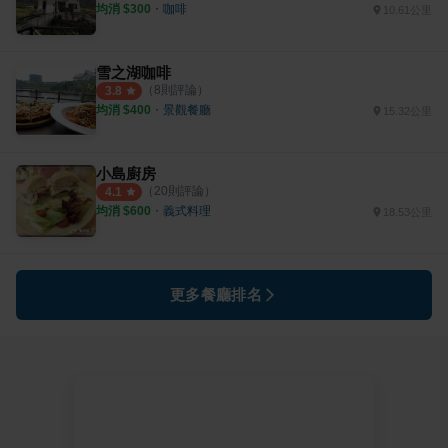
均消 $
300
・
咖啡
10.61公里
雪之湖咖啡
（
8
則評論）
3.8
均消 $
400
・
景觀餐廳
15.32公里
小島廚房
（
20
則評論）
4.1
均消 $
600
・
義式料理
18.53公里
更多餐廳排名