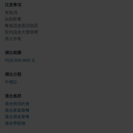
注意事項
有低消
自助取餐
餐後請放置回收區
室內請勿大聲喧嘩
禁止外食
價位範圍
均消 500-800 元
價位分類
中價位
適合族群
適合情侶約會
適合家庭聚餐
適合朋友聚餐
適合帶寵物