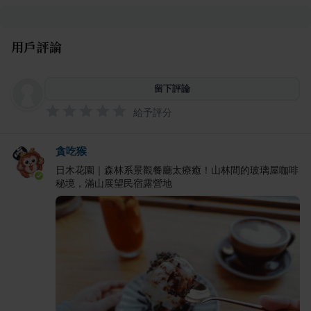
用戶評論
留下評論
給予評分
貪吃猴
日木花園｜森林系景觀餐廳太療癒！山林間的玻璃屋咖啡
秘境，滿山展望民宿露營地