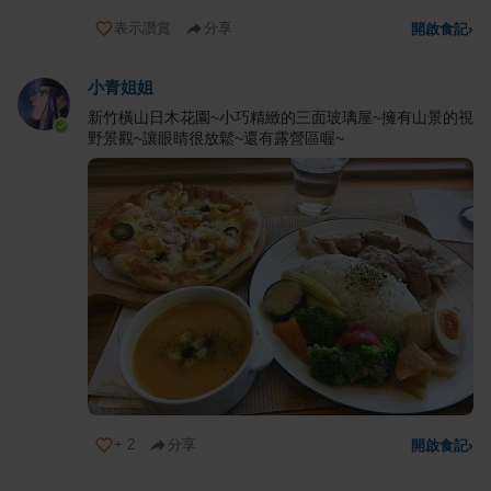
表示讚賞
分享
開啟食記
›
小青姐姐
新竹橫山日木花園~小巧精緻的三面玻璃屋~擁有山景的視
野景觀~讓眼睛很放鬆~還有露營區喔~
+
2
分享
開啟食記
›