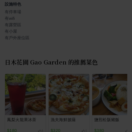
設施特色
有停車場
有wifi
有露營區
有小屋
有戶外座位區
日木花園 Gao Garden
的推薦菜色
鳳梨火龍果冰茶
漁夫海鮮披薩
鹽煎松阪豬飯
$180
$320
$380
1
1
1