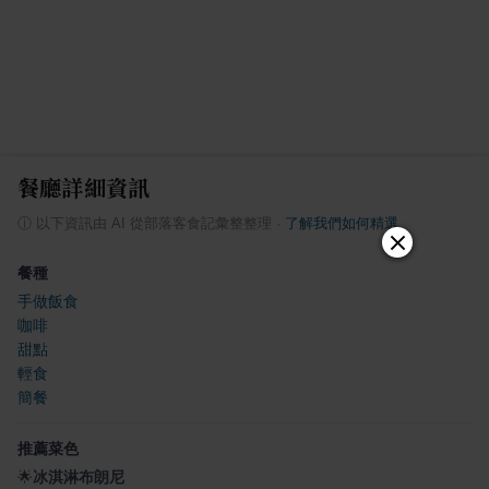
餐廳詳細資訊
ⓘ
以下資訊由 AI 從部落客食記彙整整理
·
了解我們如何精選
餐種
手做飯食
咖啡
甜點
輕食
簡餐
推薦菜色
🌟
冰淇淋布朗尼