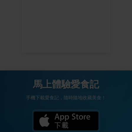
馬上體驗愛食記
手機下載愛食記，隨時隨地收藏美食！