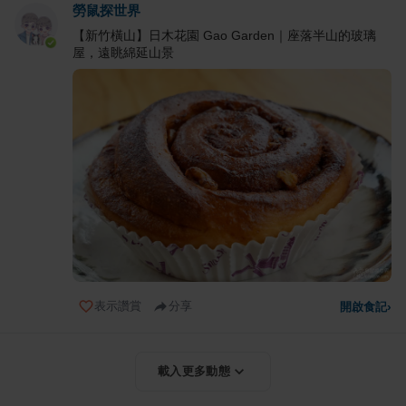
勞鼠探世界
【新竹橫山】日木花園 Gao Garden｜座落半山的玻璃
屋，遠眺綿延山景
表示讚賞
分享
開啟食記
›
載入更多動態