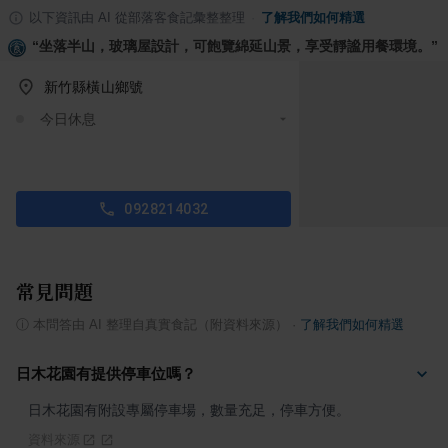
以下資訊由 AI 從部落客食記彙整整理
·
了解我們如何精選
“
坐落半山，玻璃屋設計，可飽覽綿延山景，享受靜謐用餐環境。
”
新竹縣橫山鄉號
今日休息
0928214032
常見問題
ⓘ
本問答由 AI 整理自真實食記（附資料來源）
·
了解我們如何精選
日木花園有提供停車位嗎？
日木花園有附設專屬停車場，數量充足，停車方便。
資料來源