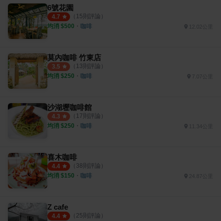
6號花園
（
15
則評論）
4.7
均消 $
500
・
咖啡
12.02公里
莫內咖啡 竹東店
（
13
則評論）
3.5
均消 $
250
・
咖啡
7.07公里
沙湖壢咖啡館
（
17
則評論）
4.3
均消 $
250
・
咖啡
11.34公里
喜木咖啡
（
38
則評論）
4.4
均消 $
150
・
咖啡
24.87公里
Z cafe
（
25
則評論）
4.4