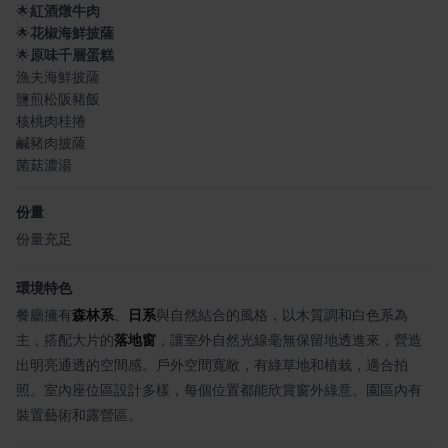
🌟
紅酒燉牛肉
🌟
花椒海鮮披薩
🌟
原味千層蛋糕
漁夫海鮮披薩
鹽煎松阪豬飯
核桃肉桂捲
鹹豬肉披薩
菌菇濃湯
份量
份量充足
環境特色
餐廳擁有
森林系
、
日系
與自然結合的風格，以木質調和白色系為
主，搭配大片的
落地窗
，讓室外自然光線毫無保留地透進來，營造
出明亮通透的空間感。戶外空間寬敞，有綠草地和植栽，適合拍
照。室內座位區設計多樣，每個位置都能欣賞窗外綠意。園區內有
裝置藝術和露營區。