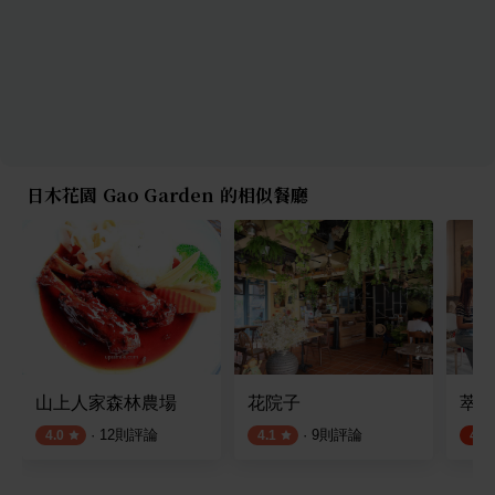
日木花園 Gao Garden 的相似餐廳
山上人家森林農場
花院子
萃萃咖
·
12
則評論
·
9
則評論
4.0
4.1
4.5