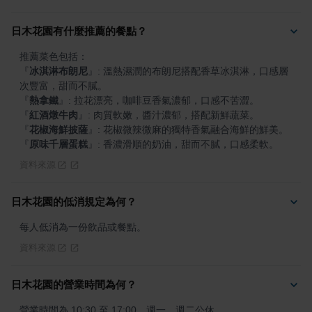
日木花園有什麼推薦的餐點？
『
冰淇淋布朗尼
』
: 溫熱濕潤的布朗尼搭配香草冰淇淋，口感層
『
熱拿鐵
』
『
紅酒燉牛肉
』
『
花椒海鮮披薩
』
『
原味千層蛋糕
』
: 香濃滑順的奶油，甜而不膩，口感柔軟。
資料來源
日木花園的低消規定為何？
每人低消為一份飲品或餐點。
資料來源
日木花園的營業時間為何？
營業時間為 10:30 至 17:00，週一、週二公休。