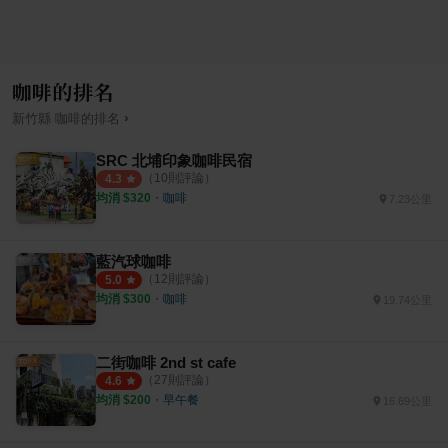
咖啡的排名
›
新竹縣
咖啡
的排名
SRC 北埔印象咖啡民宿
（
10
則評論）
4.3
均消 $
320
・
咖啡
7.23公里
藍汽球咖啡
（
12
則評論）
5.0
均消 $
300
・
咖啡
19.74公里
二街咖啡 2nd st cafe
（
27
則評論）
4.6
均消 $
200
・
早午餐
16.69公里