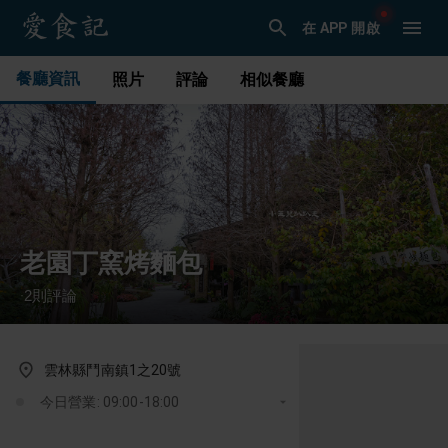
在 APP 開啟
餐廳資訊
照片
評論
相似餐廳
老園丁窯烤麵包
2
則評論
·
雲林縣鬥南鎮1之20號
今日營業: 09:00-18:00