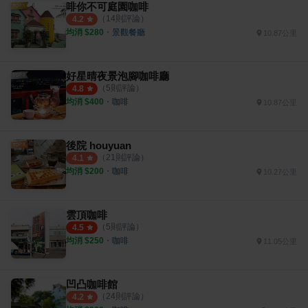
啡你不可庭園咖啡
（
14
則評論）
4.2
均消 $
280
・
景觀餐廳
10.87公里
好星晴夜景泡腳咖啡廳
（
5
則評論）
4.8
均消 $
400
・
咖啡
10.87公里
後院 houyuan
（
21
則評論）
4.1
均消 $
200
・
咖啡
10.27公里
雲頂咖啡
（
5
則評論）
4.5
均消 $
250
・
咖啡
11.05公里
凹凸咖啡館
（
24
則評論）
4.2