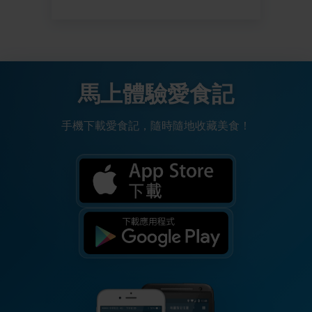
馬上體驗愛食記
手機下載愛食記，隨時隨地收藏美食！