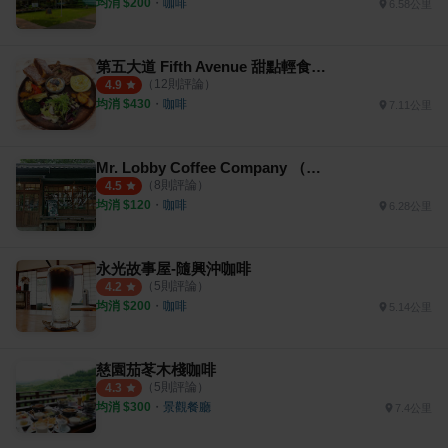
均消 $
200
・
咖啡
6.58公里
第五大道 Fifth Avenue 甜點輕食咖啡
（
12
則評論）
4.9
均消 $
430
・
咖啡
7.11公里
Mr. Lobby Coffee Company （大堂咖啡企業社）
（
8
則評論）
4.5
均消 $
120
・
咖啡
6.28公里
永光故事屋-隨興沖咖啡
（
5
則評論）
4.2
均消 $
200
・
咖啡
5.14公里
慈園茄苳木棧咖啡
（
5
則評論）
4.3
均消 $
300
・
景觀餐廳
7.4公里