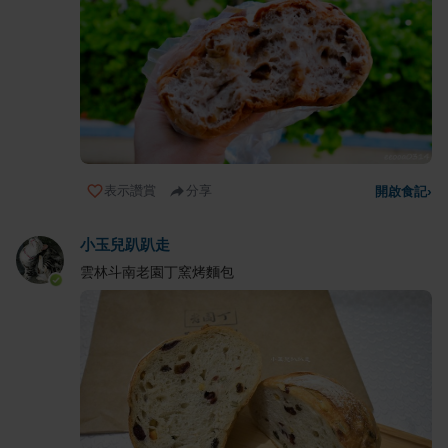
表示讚賞
分享
開啟食記
›
小玉兒趴趴走
雲林斗南老園丁窯烤麵包