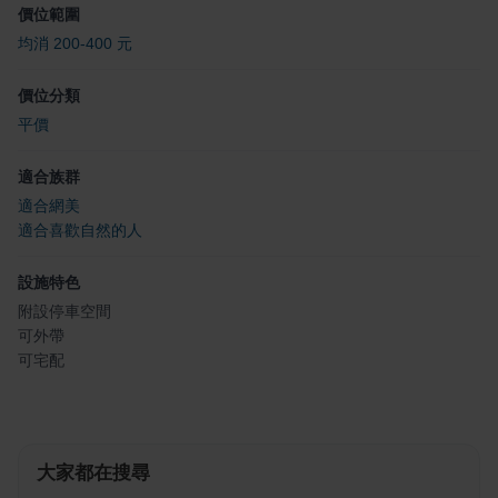
價位範圍
均消 200-400 元
價位分類
平價
適合族群
適合網美
適合喜歡自然的人
設施特色
附設停車空間
可外帶
可宅配
大家都在搜尋