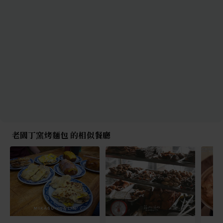
老園丁窯烤麵包 的相似餐廳