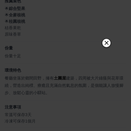
推薦菜色
🌟
綜合堅果
🌟
全麥核桃
🌟
桂圓核桃
桔香果乾
原味香草
份量
份量十足
環境特色
餐廳坐落於鄉間田野，擁有
土團屋
建築，四周被大片綠蔭與花草環
繞，營造出純樸、療癒且充滿自然氣息的氛圍，是個能讓人放慢腳
步、放鬆心靈的小驛站。
注意事項
常溫可保存3天
冷凍可保存1個月