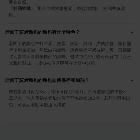
『
桂圓核桃
』
: 加入自釀水果酵素，麵包體柔軟，桂圓香氣濃
厚。
老園丁窯烤麵包的麵包有什麼特色？
老園丁的麵包主打全素、無蛋、無奶、無油、少糖少鹽，麵粉堅
持使用無添加、無漂白的原料。透過專業窯烤技術，每一口都能
吃到麥香與食材最自然的滋味。包裝袋使用生物可分解袋（以玉
米澱粉製成），約3–6個月即可在土壤中分解。
老園丁窯烤麵包的麵包如何保存和加熱？
麵包常溫可保存3天，冷凍可保存1個月。冷凍的麵包取出後不
需退冰，放入電鍋外鍋加水蒸即可恢復軟Q口感；若想吃酥脆口
感，可表面噴點水後送入烤箱。