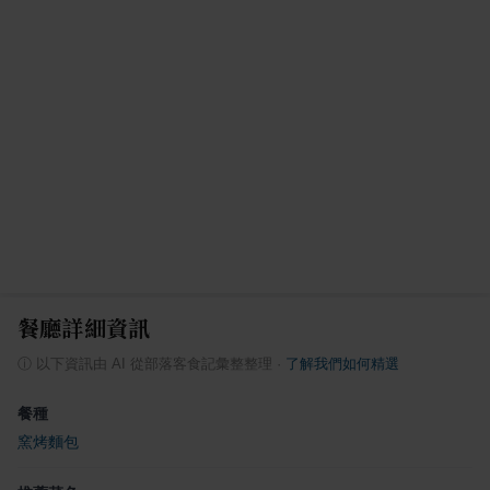
餐廳詳細資訊
ⓘ
以下資訊由 AI 從部落客食記彙整整理
·
了解我們如何精選
餐種
窯烤麵包