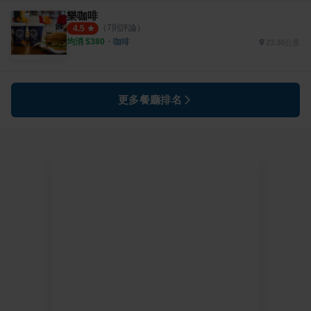
樂咖啡
（
7
則評論）
4.5
均消 $
380
・
咖啡
23.38公里
更多餐廳排名