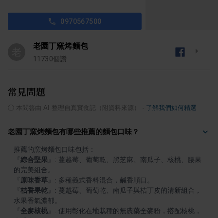
0970567500
老園丁窯烤麵包
老
11730
個讚
常見問題
ⓘ
本問答由 AI 整理自真實食記（附資料來源）
·
了解我們如何精選
老園丁窯烤麵包有哪些推薦的麵包口味？
『
綜合堅果
』
: 蔓越莓、葡萄乾、黑芝麻、南瓜子、核桃、腰果
『
原味香草
』
『
桔香果乾
』
: 蔓越莓、葡萄乾、南瓜子與桔丁皮的清新組合，
『
全麥核桃
』
: 使用彰化在地栽種的無農藥全麥粉，搭配核桃，