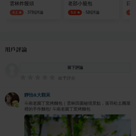
雲林炸饅頭
老邵小籠包
日日
·
37
則評論
·
5
則評論
4.1
5.0
4.0
用戶評論
留下評論
給予評分
靜怡&大顆呆
斗南老園丁窯烤麵包｜雲林田園秘境景點，落羽松土團屋
裡的手作麵包! 斗南老園丁窯烤麵包