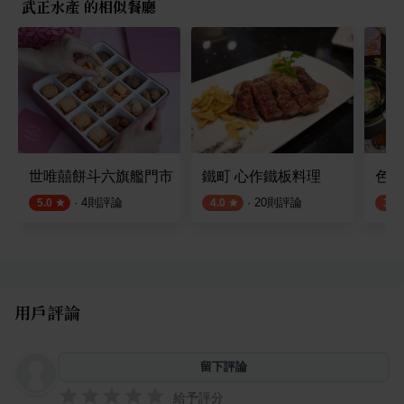
武正水產 的相似餐廳
世唯囍餅斗六旗艦門市
鐵町 心作鐵板料理
色鼎
·
4
則評論
·
20
則評論
5.0
4.0
3.8
用戶評論
留下評論
給予評分