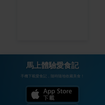
馬上體驗愛食記
手機下載愛食記，隨時隨地收藏美食！