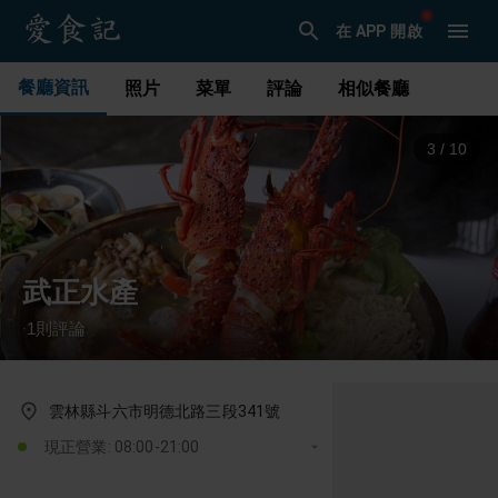
在 APP 開啟
餐廳資訊
照片
菜單
評論
相似餐廳
3
/
10
武正水產
1
則評論
·
雲林縣斗六市明德北路三段341號
現正營業: 08:00-21:00