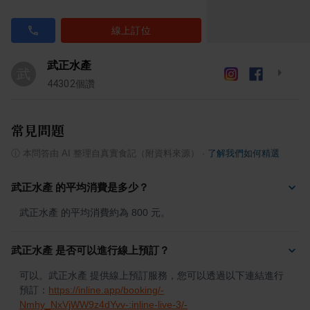
線上訂位
武正水產
武
44302
個讚
常見問題
ⓘ
本問答由 AI 整理自真實食記（附資料來源）
·
了解我們如何精選
武正水產 的平均消費是多少？
武正水產 的平均消費約為 800 元。
武正水產 是否可以進行線上預訂？
可以。武正水產 提供線上預訂服務，您可以透過以下連結進行
預訂：
https://inline.app/booking/-
Nmhy_NxVjWW9z4dYvv-:inline-live-3/-