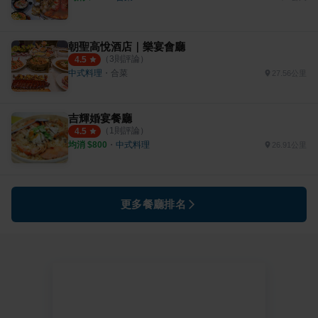
朝聖高悅酒店｜樂宴會廳
（
3
則評論）
4.5
中式料理
・
合菜
27.56公里
吉輝婚宴餐廳
（
1
則評論）
4.5
均消 $
800
・
中式料理
26.91公里
更多餐廳排名