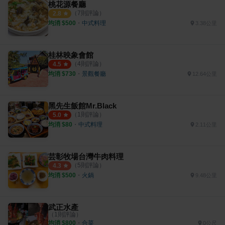
桃花源餐廳
（
7
則評論）
2.8
均消 $
500
・
中式料理
3.38公里
桂林映象會館
（
4
則評論）
4.5
均消 $
730
・
景觀餐廳
12.64公里
黑先生飯館Mr.Black
（
1
則評論）
5.0
均消 $
80
・
中式料理
2.11公里
芸彰牧場台灣牛肉料理
（
5
則評論）
4.3
均消 $
500
・
火鍋
9.48公里
武正水產
（
1
則評論）
均消 $
800
・
合菜
0公尺