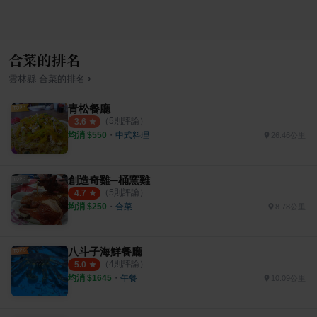
合菜的排名
›
雲林縣
合菜
的排名
青松餐廳
（
5
則評論）
3.6
均消 $
550
・
中式料理
26.46公里
創造奇雞─桶窯雞
（
5
則評論）
4.7
均消 $
250
・
合菜
8.78公里
八斗子海鮮餐廳
（
4
則評論）
5.0
均消 $
1645
・
午餐
10.09公里