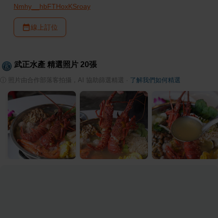
Nmhy__hbFTHoxKSroay
線上訂位
武正水產
精選照片
20
張
ⓘ
照片由合作部落客拍攝，AI 協助篩選精選
·
了解我們如何精選