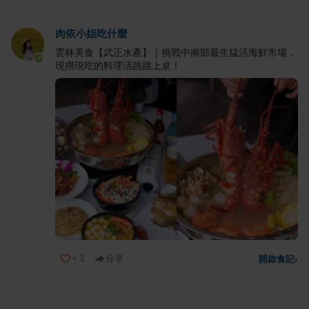
肉依小姐吃什麼
雲林美食【武正水產】｜挑戰中南部最生猛活海鮮市場，
現撈現吃的料理活跳跳上桌！
+
1
分享
開啟食記
›