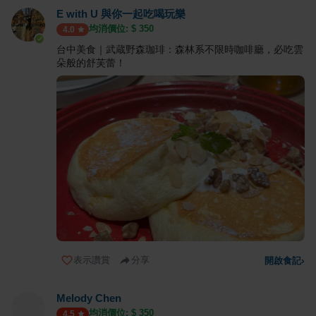
E with U 與你一起吃喝玩樂
均消價位: $
350
4.0
台中美食｜武蔵野森珈琲：森林系不限時咖啡廳，必吃雲
朵般的舒芙蕾！
表示讚賞
分享
開啟食記
›
Melody Chen
均消價位: $
350
4.5