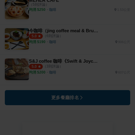
MEHER CAFE
（
5
則評論）
均消 $
250
・
咖啡
1.53公里
今咖啡（jing coffee meal & Brunch)
（
6
則評論）
5.0
均消 $
190
・
咖啡
906公尺
S&J coffee 咖啡《Swift & Joyce Coffee》
（
3
則評論）
5.0
均消 $
200
・
咖啡
607公尺
更多餐廳排名