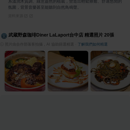
系溫潤木質調、綠意盎然的植栽，營造出輕鬆療癒、舒適悠閒的
氛圍，背景音樂甚至能聽到自然鳥鳴聲。
資料來源
武蔵野森珈琲Diner LaLaport台中店
精選照片
20
張
ⓘ
照片由合作部落客拍攝，AI 協助篩選精選
·
了解我們如何精選