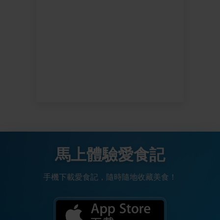
馬上體驗愛食記
手機下載愛食記，隨時隨地收藏美食！