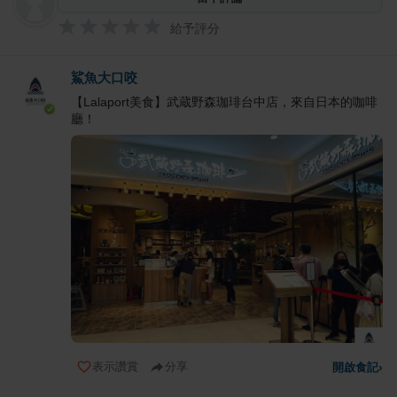
給予評分
鯊魚大口咬
【Lalaport美食】武蔵野森珈琲台中店，來自日本的咖啡
廳！
表示讚賞
分享
開啟食記
›