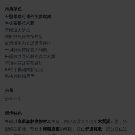
推薦菜色
🌟
堅果瑞可達舒芙蕾鬆餅
🌟
抹茶提拉米蘇
華爾道夫沙拉
香酥鮮魚佐香辣烤飯
紅酒燉牛肉＆爆漿漢堡排
干貝鮮蝦檸檬義大利麵
松露白醬野菇腿肉義大利麵
宇治抹茶舒芙蕾鬆餅
BBQ手撕豬肉帕尼尼
瑪格麗特帕尼尼
份量
份量不小
環境特色
餐廳以
高原森林度假村
為主題，內部裝潢大量使用
木質調
元素，搭
配綠意植栽，營造出
輕鬆療癒
的氛圍。座位
舒適寬敞
，部分座位設