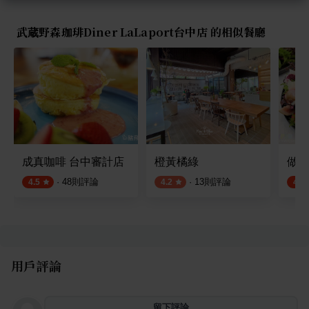
武蔵野森珈琲Diner LaLaport台中店 的相似餐廳
成真咖啡 台中審計店
橙黃橘綠
做咖
·
48
則評論
·
13
則評論
4.5
4.2
4.6
用戶評論
留下評論