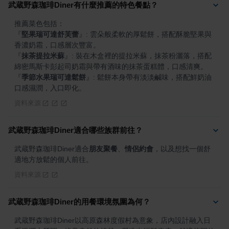
武蔵野森珈琲Diner有什麼推薦的特色餐點？
『
堅果瑞可達舒芙蕾
』
: 雲朵般柔軟的厚鬆餅，搭配酥脆堅果與
『
抹茶提拉米蘇
』
: 裝在木盒裡的提拉米蘇，抹茶粉灑落，搭配
『
季節水果瑞可達鬆餅
』
: 鬆餅本身帶有淡淡鹹味，搭配鮮奶油
口感濕潤，入口即化。
資料來源
武蔵野森珈琲Diner適合哪些族群前往？
武蔵野森珈琲Diner適合
朋友聚餐
、
情侶約會
，以及想找一個舒
適地方放鬆的個人前往。
資料來源
武蔵野森珈琲Diner的用餐環境氛圍為何？
武蔵野森珈琲Diner以高原森林度假村為意象，店內設計融入日