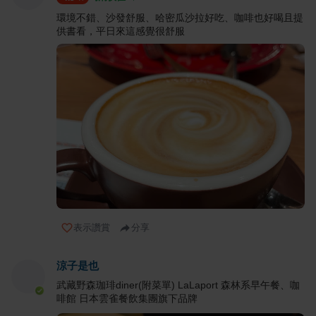
環境不錯、沙發舒服、哈密瓜沙拉好吃、咖啡也好喝且提
供書看，平日來這感覺很舒服
表示讚賞
分享
涼子是也
武藏野森珈琲diner(附菜單) LaLaport 森林系早午餐、咖
啡館 日本雲雀餐飲集團旗下品牌