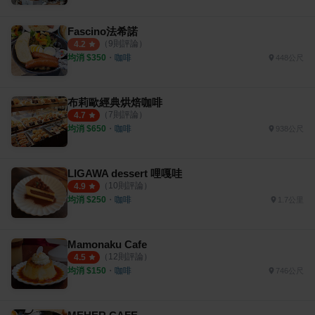
Fascino法希諾
（
9
則評論）
4.2
均消 $
350
・
咖啡
448公尺
布莉歐經典烘焙咖啡
（
7
則評論）
4.7
均消 $
650
・
咖啡
938公尺
LIGAWA dessert 哩嘎哇
（
10
則評論）
4.9
均消 $
250
・
咖啡
1.7公里
Mamonaku Cafe
（
12
則評論）
4.5
均消 $
150
・
咖啡
746公尺