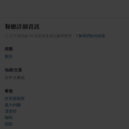
餐廳詳細資訊
ⓘ
以下資訊由 AI 從部落客食記彙整整理
·
了解我們如何精選
商圈
東區
地標/交通
台中火車站
餐種
舒芙蕾鬆餅
義大利麵
漢堡排
咖啡
甜點