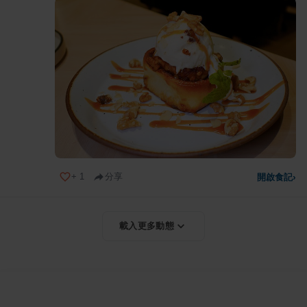
+
1
分享
開啟食記
›
載入更多動態