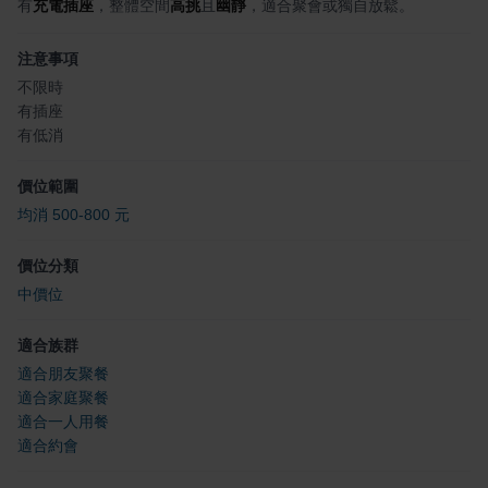
有
充電插座
，整體空間
高挑
且
幽靜
，適合聚會或獨自放鬆。
注意事項
不限時
有插座
有低消
價位範圍
均消 500-800 元
價位分類
中價位
適合族群
適合朋友聚餐
適合家庭聚餐
適合一人用餐
適合約會