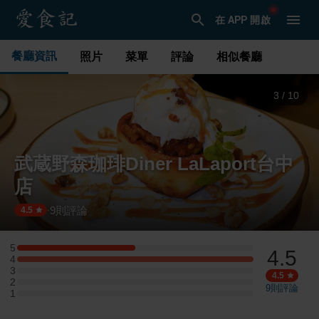
在 APP 開啟
餐廳資訊
照片
菜單
評論
相似餐廳
3
/
10
武蔵野森珈琲Diner LaLaport台中
店
9
則評論
·
4.5
5
4.5
5 星：1 則評論
4
4 星：2 則評論
3
3 星：0 則評論
4.5
2
2 星：0 則評論
9
則評論
1
1 星：0 則評論