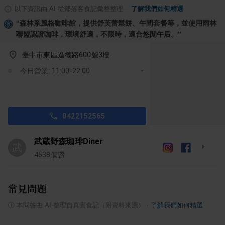
以下資訊由 AI 從部落客食記彙整整理
·
了解我們如何精選
“
森林系風格咖啡館，提供舒芙蕾鬆餅、午間套餐等，並使用雨林
聯盟認證咖啡，環境舒適，不限時，適合悠閒午后。
”
臺中市東區進德路600號3樓
今日營業: 11:00-22:00
0422152565
武蔵野森珈琲Diner
武
4538
個讚
常見問題
ⓘ
本問答由 AI 整理自真實食記（附資料來源）
·
了解我們如何精選