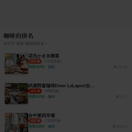
咖啡的排名
›
台中市
東區
咖啡
的排名
花毛かき氷喫茶
（
31
則評論）
4.3
均消 $
250
・
甜點
6.5公里
武蔵野森珈琲Diner LaLaport台中店
（
9
則評論）
4.5
均消 $
350
・
咖啡
0公尺
台中第四市場
（
11
則評論）
4.2
均消 $
200
・
咖啡
538公尺