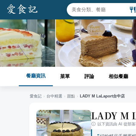
餐廳資訊
菜單
評論
相似餐廳
愛食記
›
台中
精選
›
甜點
›
LADY M LaLaport台中店
LADY M 
以下資訊由 AI 從部