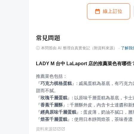
線上訂位
常見問題
ⓘ
本問答由 AI 整理自真實食記（附資料來源）
·
了解我
LADY M 台中 LaLaport 店的推薦菜色有哪些
『
巧克力棋格蛋糕
』
: 戚風蛋糕為基底，有巧克
『
玫瑰千層蛋糕
』
『
香蕉千層酥
』
『
經典原味千層蛋糕
』
『
焙茶千層蛋糕
』
: 使用日本靜岡焙茶，茶味香
資料來源