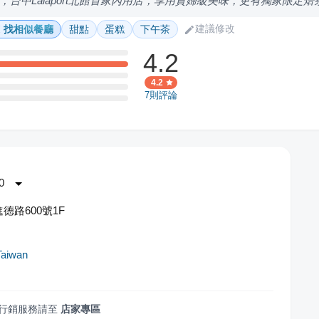
，台中Lalaport北館首家內用店，享用貴婦級美味，更有獨家限定焙
建議修改
找相似餐廳
甜點
蛋糕
下午茶
4.2
4.2
7
則評論
0
德路600號1F
Taiwan
行銷服務請至
店家專區