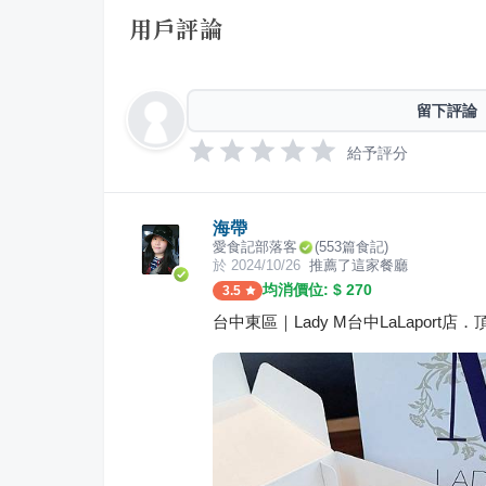
用戶評論
留下評論
給予評分
海帶
愛食記部落客
(
553
篇食記)
於
2024/10/26
推薦了這家餐廳
均消價位: $
270
3.5
台中東區｜Lady M台中LaLapor