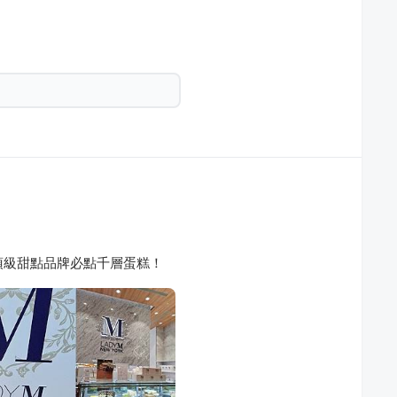
t店．頂級甜點品牌必點千層蛋糕！