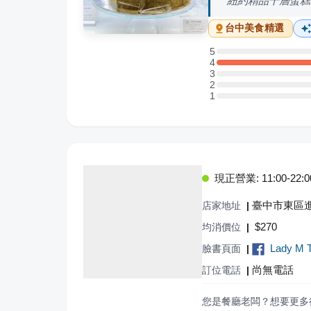
紐約精品千層蛋糕
台中
美食精選
5
5 星：0 則評論
4
4 星：3 則評論
3
3 星：0 則評論
2
2 星：0 則評論
1
1 星：0 則評論
現正營業: 11:00-22:0
臺中市東區進
店家地址
|
$
270
均消價位
|
Lady M 
臉書頁面
|
尚無電話
訂位電話
|
您是餐廳老闆？想要更多