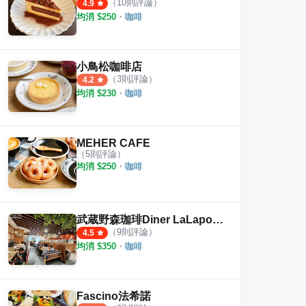
（
10
則評論）
4.9
均消 $
250
・
咖啡
小鳥松咖啡店
（
3
則評論）
4.2
均消 $
230
・
咖啡
MEHER CAFE
（
5
則評論）
均消 $
250
・
咖啡
武蔵野森珈琲Diner LaLaport台中店
（
9
則評論）
4.5
均消 $
350
・
咖啡
Fascino法希諾