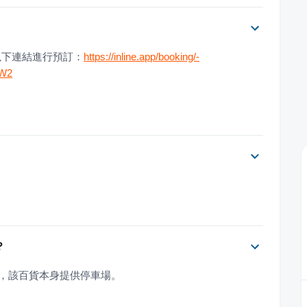
以下連結進行預訂：
https://inline.app/booking/-
aW2
？
rt 北館，該百貨本身提供停車場。