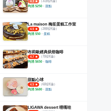
（
31
則評論）
4.3
均消 $
250
・
甜點
La maison 梅笙蛋糕工作室
（
28
則評論）
4.5
均消 $
50
・
蛋糕
布莉歐經典烘焙咖啡
（
7
則評論）
4.7
均消 $
650
・
咖啡
甜點心球
（
6
則評論）
4.5
均消 $
680
・
甜點
LIGAWA dessert 哩嘎哇