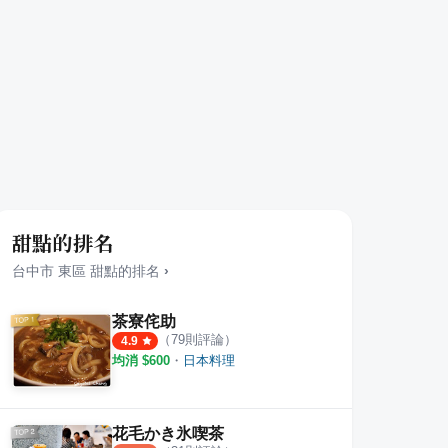
甜點的排名
台中市
東區
甜點
的排名
›
茶寮侘助
（
79
則評論）
4.9
均消 $
600
・
日本料理
花毛かき氷喫茶