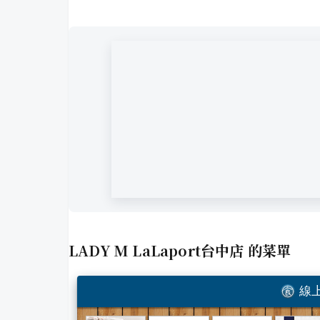
LADY M LaLaport台中店
的菜單
線上