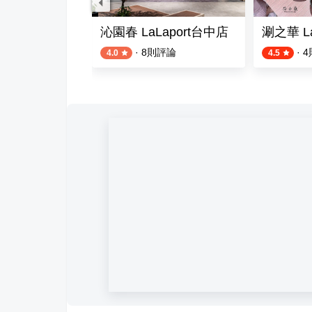
opping Park LaLaport 台中
沁園春 LaLaport台中店
涮之華 L
評論
·
8
則評論
·
4
4.0
4.5