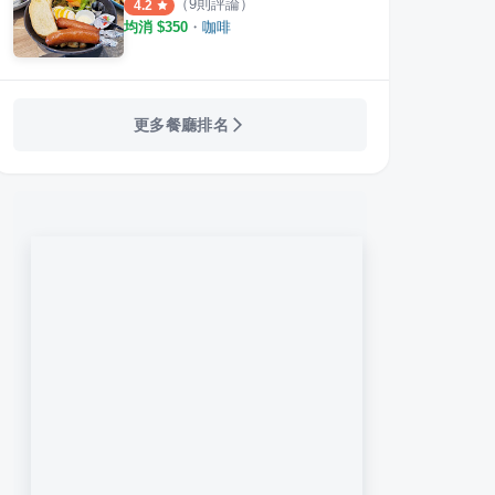
（
9
則評論）
4.2
均消 $
350
・
咖啡
千層蛋糕 台中美術館店
武蔵野森珈琲Diner LaLaport台中
饗食天
·
8
則評論
·
9
則評論
4.5
4.7
更多餐廳排名