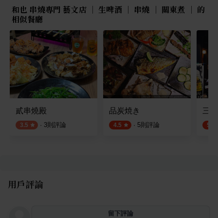
和也 串燒專門 藝文店 ｜ 生啤酒 ｜ 串燒 ｜ 關東煮 ｜ 的
相似餐廳
貳串燒殿
品炭焼き
三石
·
3
則評論
·
5
則評論
3.5
4.5
5.0
用戶評論
留下評論