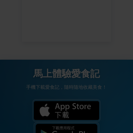
馬上體驗愛食記
手機下載愛食記，隨時隨地收藏美食！