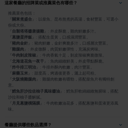
這家餐廳的招牌菜或推薦菜色有哪些？
『
關東煮盛合
』
: 以柴魚、昆布熬煮的高湯，食材豐富，可選小
『
自製塔塔醬唐揚雞
』
『
蔥鹽蛋拌飯
』
『
豬肉金針
』
『
雞腿肉
』
『
牛肉剝皮辣椒
』
『
北海道花魚一夜干
』
『
炸牛排三明治
』
『
麻藥玉米
』
『
大阪燒雞腿肉
』
: 雞腿肉軟嫩有嚼勁，搭配柴魚片有獨特創
『
鱈魚肝沙拉佐柚子風味醬油
』
: 鱈魚肝軟綿細緻無腥味，搭配
『
月見蔥鹽橫隔膜
』
: 牛肉軟嫩油花多，搭配蔥鹽和蛋液更添風
味。
餐廳提供哪些飲品選擇？