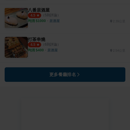
八番居酒屋
（
5
則評論）
4.5
均消 $
1000
・
居酒屋
2.39公里
打茶串燒
（
6
則評論）
4.5
均消 $
400
・
居酒屋
2.54公里
更多餐廳排名