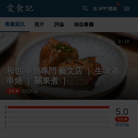
在 APP 開啟
餐廳資訊
照片
評論
相似餐廳
3
/
10
和也 串燒專門 藝文店 ｜ 生啤酒 ｜
串燒 ｜ 關東煮 ｜
3
則評論
·
5.0
5
5.0
5 星：1 則評論
4
4 星：0 則評論
3
3 星：0 則評論
5.0
2
2 星：0 則評論
3
則評論
1
1 星：0 則評論