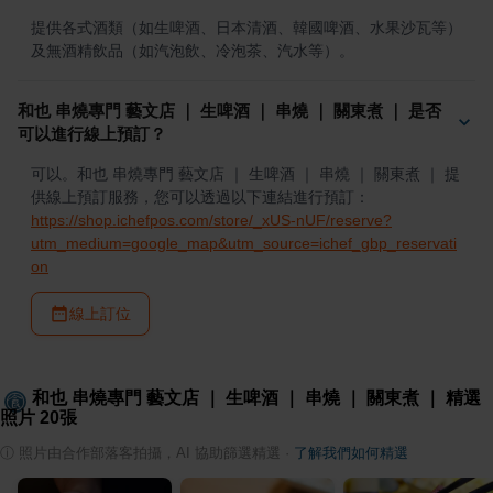
提供各式酒類（如生啤酒、日本清酒、韓國啤酒、水果沙瓦等）
及無酒精飲品（如汽泡飲、冷泡茶、汽水等）。
和也 串燒專門 藝文店 ｜ 生啤酒 ｜ 串燒 ｜ 關東煮 ｜ 是否
可以進行線上預訂？
可以。和也 串燒專門 藝文店 ｜ 生啤酒 ｜ 串燒 ｜ 關東煮 ｜ 提
供線上預訂服務，您可以透過以下連結進行預訂：
https://shop.ichefpos.com/store/_xUS-nUF/reserve?
utm_medium=google_map&utm_source=ichef_gbp_reservati
on
線上訂位
和也 串燒專門 藝文店 ｜ 生啤酒 ｜ 串燒 ｜ 關東煮 ｜
精選
照片
20
張
ⓘ
照片由合作部落客拍攝，AI 協助篩選精選
·
了解我們如何精選