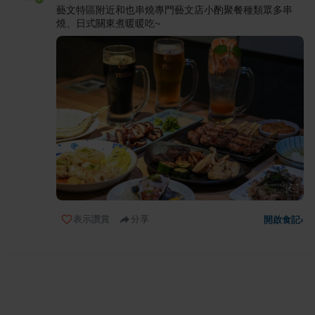
藝文特區附近和也串燒專門藝文店小酌聚餐種類眾多串
燒、日式關東煮暖暖吃~
表示讚賞
分享
開啟食記
›