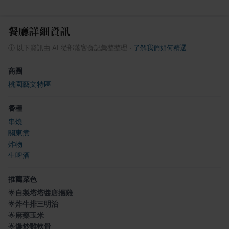
餐廳詳細資訊
ⓘ
以下資訊由 AI 從部落客食記彙整整理
·
了解我們如何精選
商圈
桃園藝文特區
餐種
串燒
關東煮
炸物
生啤酒
推薦菜色
🌟
自製塔塔醬唐揚雞
🌟
炸牛排三明治
🌟
麻藥玉米
🌟
爆炒雞軟骨