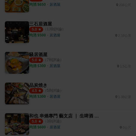
均消 $
650
・
居酒屋
206公尺
三石居酒屋
（
13
則評論）
5.0
均消 $
500
・
居酒屋
2.18公里
騷居酒屋
（
7
則評論）
5.0
均消 $
300
・
居酒屋
1.5公里
品炭焼き
（
5
則評論）
4.5
均消 $
300
・
居酒屋
1.38公里
和也 串燒專門 藝文店 ｜ 生啤酒 ｜ 串燒 ｜ 關東煮 ｜
（
3
則評論）
5.0
均消 $
600
・
居酒屋
0公尺