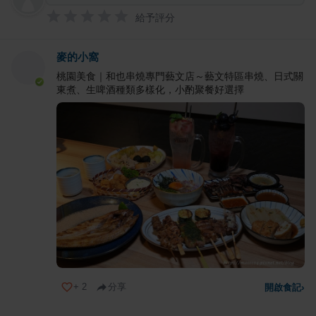
給予評分
麥的小窩
桃園美食｜和也串燒專門藝文店～藝文特區串燒、日式關
東煮、生啤酒種類多樣化，小酌聚餐好選擇
+
2
分享
開啟食記
›