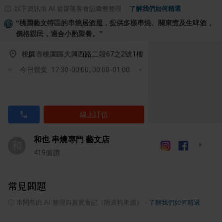
以下資訊由 AI 從部落客食記彙整整理
·
了解我們如何精選
“
桃園藝文特區的串燒居酒屋，提供多樣串燒、關東煮及生啤酒，
價格親民，適合小酌聚餐。
”
桃園市桃園區大興西路二段67之2號1樓
今日營業: 17:30-00:00, 00:00-01:00
線上訂位
和也 串燒專門 藝文店
和
419
個讚
常見問題
ⓘ
本問答由 AI 整理自真實食記（附資料來源）
·
了解我們如何精選