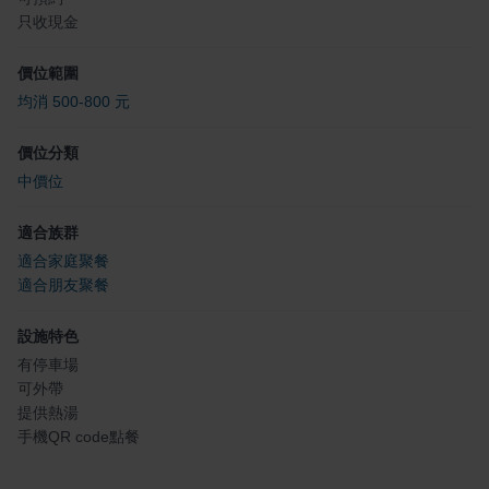
只收現金
價位範圍
均消 500-800 元
價位分類
中價位
適合族群
適合家庭聚餐
適合朋友聚餐
設施特色
有停車場
可外帶
提供熱湯
手機QR code點餐