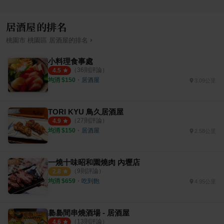
居酒屋的排名
›
桃園市
桃園區
居酒屋
的排名
小料理食事處
（
36
則評論）
4.5
均消 $
150
・
居酒屋
3.09公里
TORI KYU 鳥久居酒屋
（
27
則評論）
4.9
均消 $
150
・
居酒屋
2.58公里
一燒十味昭和園燒肉 內壢店
（
9
則評論）
2.8
均消 $
659
・
吃到飽
4.95公里
裊裊間串燒酒場 - 居酒屋
（
13
則評論）
4.6