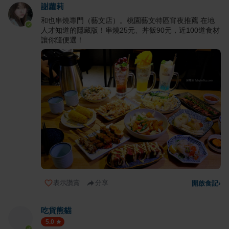
謝蘿莉
和也串燒專門（藝文店）。桃園藝文特區宵夜推薦 在地
人才知道的隱藏版！串燒25元、丼飯90元，近100道食材
讓你隨便選！
表示讚賞
分享
開啟食記
›
吃貨熊貓
5.0