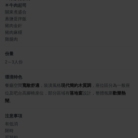
🌟
牛肉起司
關東煮盛合
蔥鹽蛋拌飯
豬肉金針
豬肉麻糬
雞腿肉
份量
2～3人份
環境特色
餐廳空間
寬敞舒適
，裝潢風格
現代簡約木質調
，座位區分為一般座
位及吧台高腳椅座位，部分區域有
落地窗
設計，整體氛圍
歡樂熱
鬧
。
注意事項
有低消
限時
可預約