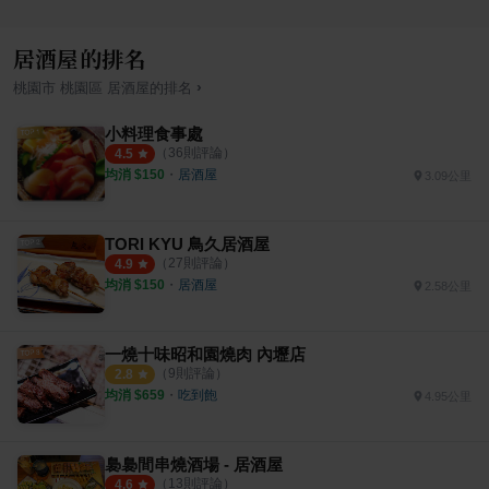
居酒屋的排名
›
桃園市
桃園區
居酒屋
的排名
小料理食事處
（
36
則評論）
4.5
均消 $
150
・
居酒屋
3.09公里
TORI KYU 鳥久居酒屋
（
27
則評論）
4.9
均消 $
150
・
居酒屋
2.58公里
一燒十味昭和園燒肉 內壢店
（
9
則評論）
2.8
均消 $
659
・
吃到飽
4.95公里
裊裊間串燒酒場 - 居酒屋
（
13
則評論）
4.6