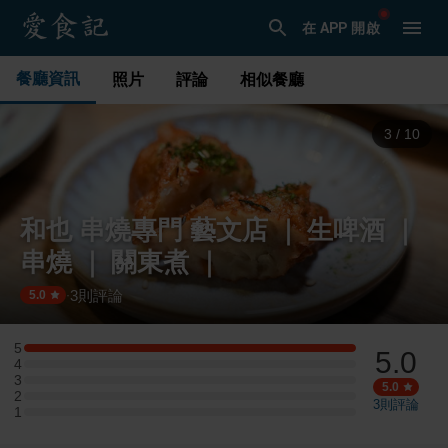
在 APP 開啟
餐廳資訊
照片
評論
相似餐廳
3
/
10
和也 串燒專門 藝文店 ｜ 生啤酒 ｜
串燒 ｜ 關東煮 ｜
3
則評論
·
5.0
5
5.0
5 星：1 則評論
4
4 星：0 則評論
3
3 星：0 則評論
5.0
2
2 星：0 則評論
3
則評論
1
1 星：0 則評論