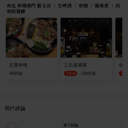
和也 串燒專門 藝文店 ｜ 生啤酒 ｜ 串燒 ｜ 關東煮 ｜ 的
相似餐廳
古厝串燒
三石居酒屋
伙串
4
則評論
·
13
則評論
5.0
4.9
用戶評論
留下評論