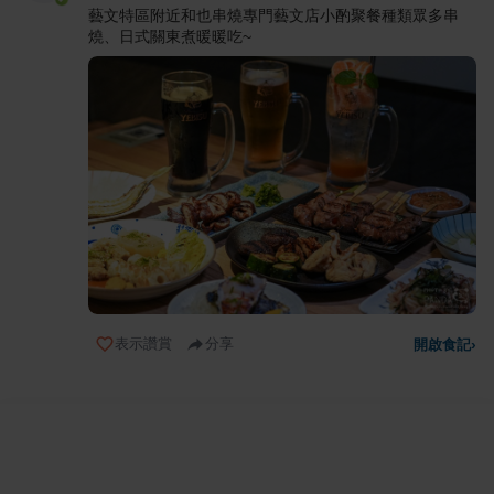
藝文特區附近和也串燒專門藝文店小酌聚餐種類眾多串
燒、日式關東煮暖暖吃~
表示讚賞
分享
開啟食記
›