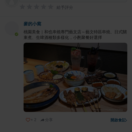
給予評分
麥的小窩
桃園美食｜和也串燒專門藝文店～藝文特區串燒、日式關
東煮、生啤酒種類多樣化，小酌聚餐好選擇
+
2
分享
開啟食記
›