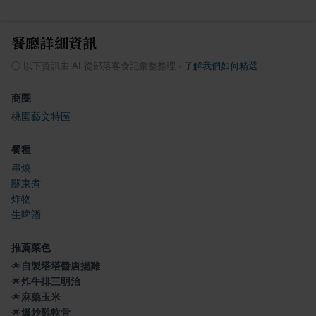
餐廳詳細資訊
ⓘ
以下資訊由 AI 從部落客食記彙整整理
·
了解我們如何精選
商圈
桃園藝文特區
餐種
串燒
關東煮
炸物
生啤酒
推薦菜色
🌟
自製塔塔醬唐揚雞
🌟
炸牛排三明治
🌟
麻藥玉米
🌟
爆炒雞軟骨