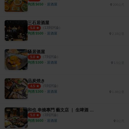
均消 $
650
・
居酒屋
206公尺
三石居酒屋
（
13
則評論）
5.0
均消 $
500
・
居酒屋
2.18公里
騷居酒屋
（
7
則評論）
5.0
均消 $
300
・
居酒屋
1.5公里
品炭焼き
（
5
則評論）
4.5
均消 $
300
・
居酒屋
1.38公里
和也 串燒專門 藝文店 ｜ 生啤酒 ｜ 串燒 ｜ 關東煮 ｜
（
3
則評論）
5.0
均消 $
600
・
居酒屋
0公尺