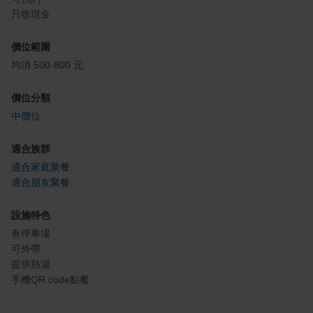
只收現金
價位範圍
均消 500-800 元
價位分類
中價位
適合族群
適合家庭聚餐
適合朋友聚餐
設施特色
有停車場
可外帶
提供熱湯
手機QR code點餐