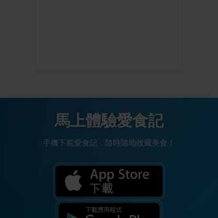
馬上體驗愛食記
手機下載愛食記，隨時隨地收藏美食！