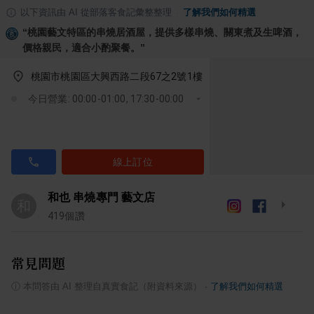
以下資訊由 AI 從部落客食記彙整整理
·
了解我們如何精選
“
桃園藝文特區的串燒居酒屋，提供多樣串燒、關東煮及生啤酒，
價格親民，適合小酌聚餐。
”
桃園市桃園區大興西路二段67之2號1樓
今日營業: 00:00-01:00, 17:30-00:00
線上訂位
和也 串燒專門 藝文店
和
419
個讚
常見問題
ⓘ
本問答由 AI 整理自真實食記（附資料來源）
·
了解我們如何精選