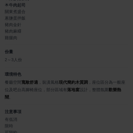
🌟
牛肉起司
關東煮盛合
蔥鹽蛋拌飯
豬肉金針
豬肉麻糬
雞腿肉
份量
2～3人份
環境特色
餐廳空間
寬敞舒適
，裝潢風格
現代簡約木質調
，座位區分為一般座
位及吧台高腳椅座位，部分區域有
落地窗
設計，整體氛圍
歡樂熱
鬧
。
注意事項
有低消
限時
可預約