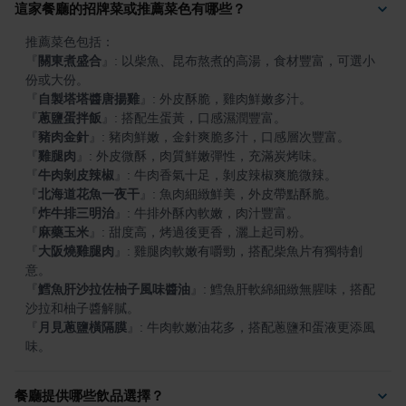
這家餐廳的招牌菜或推薦菜色有哪些？
『
關東煮盛合
』
: 以柴魚、昆布熬煮的高湯，食材豐富，可選小
『
自製塔塔醬唐揚雞
』
『
蔥鹽蛋拌飯
』
『
豬肉金針
』
『
雞腿肉
』
『
牛肉剝皮辣椒
』
『
北海道花魚一夜干
』
『
炸牛排三明治
』
『
麻藥玉米
』
『
大阪燒雞腿肉
』
: 雞腿肉軟嫩有嚼勁，搭配柴魚片有獨特創
『
鱈魚肝沙拉佐柚子風味醬油
』
: 鱈魚肝軟綿細緻無腥味，搭配
『
月見蔥鹽橫隔膜
』
: 牛肉軟嫩油花多，搭配蔥鹽和蛋液更添風
味。
餐廳提供哪些飲品選擇？