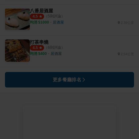
八番居酒屋
（
5
則評論）
4.5
均消 $
1000
・
居酒屋
2.39公里
打茶串燒
（
6
則評論）
4.5
均消 $
400
・
居酒屋
2.54公里
更多餐廳排名