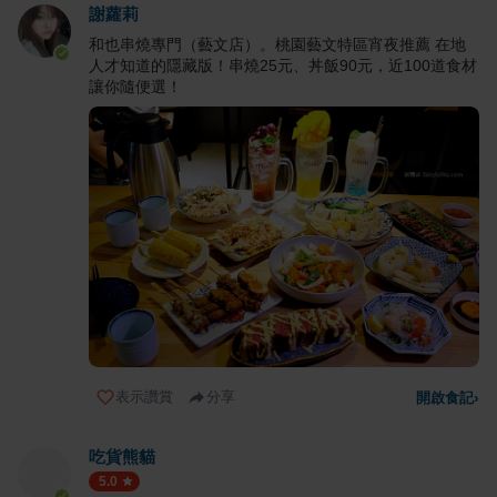
謝蘿莉
和也串燒專門（藝文店）。桃園藝文特區宵夜推薦 在地
人才知道的隱藏版！串燒25元、丼飯90元，近100道食材
讓你隨便選！
表示讚賞
分享
開啟食記
›
吃貨熊貓
5.0