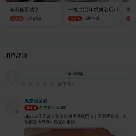
歐莉葉荷城堡
一福堂(百年糕餅名店)-日一店
藍色
·
6
則評論
·
2
則評論
3.8
4.5
4.1
用戶評論
留下評論
給予評分
馬克的足跡
均消價位: $
300
5.0
Skyson天子舒芙蕾南投埔里酒廠門市｜看酒甕隧道、朝
聖網美地母廟 - 馬克的足跡