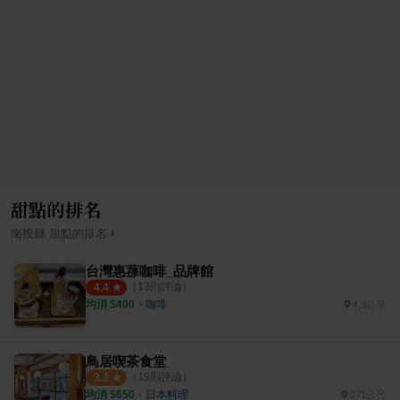
甜點的排名
›
南投縣
甜點
的排名
台灣惠蓀咖啡_品牌館
（
13
則評論）
4.4
均消 $
400
・
咖啡
4.3公里
鳥居喫茶食堂
（
19
則評論）
3.2
均消 $
650
・
日本料理
271公尺