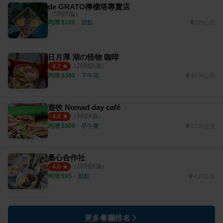
de GRATO檸檬塔專賣店
（
5
則評論）
均消 $
100
・
甜點
229公尺
日月潭 湖の怪物 咖啡
（
26
則評論）
4.7
均消 $
300
・
下午茶
15.96公里
遊牧 Nomad day café
（
9
則評論）
4.8
均消 $
300
・
早午餐
12.36公里
桑心合作社
（
28
則評論）
4.6
均消 $
95
・
甜點
4.27公里
更多餐廳排名