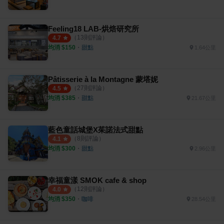
Feeling18 LAB-烘焙研究所
（
13
則評論）
4.7
均消 $
150
・
甜點
1.64公里
Pâtisserie à la Montagne 蒙塔妮
（
27
則評論）
4.5
均消 $
385
・
甜點
21.67公里
藍色童話城堡X茱諾法式甜點
（
8
則評論）
4.1
均消 $
300
・
甜點
2.96公里
幸福童漾 SMOK cafe & shop
（
12
則評論）
4.0
均消 $
350
・
咖啡
28.54公里