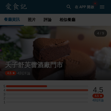
在 APP 開啟
餐廳資訊
照片
評論
相似餐廳
5
/
9
天子舒芙蕾酒廠門市
4
則評論
·
4.5
5
4.5
5 星：1 則評論
4
4 星：2 則評論
3
3 星：0 則評論
4.5
2
2 星：0 則評論
4
則評論
1
1 星：0 則評論