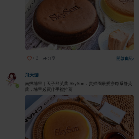
+
2
分享
開啟食記
›
飛天璇
南投埔里｜天子舒芙蕾 SkySon．貴婦圈最愛療癒系舒芙
蕾，埔里必買伴手禮推薦