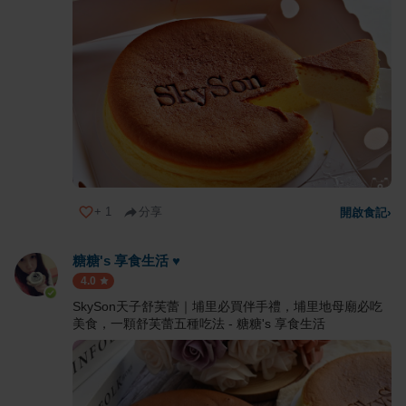
+
1
分享
開啟食記
›
糖糖's 享食生活 ♥
4.0
SkySon天子舒芙蕾｜埔里必買伴手禮，埔里地母廟必吃
美食，一顆舒芙蕾五種吃法 - 糖糖's 享食生活