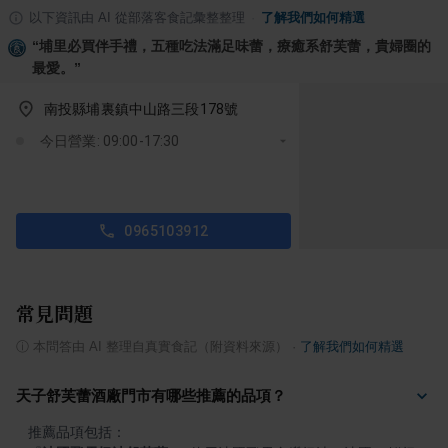
以下資訊由 AI 從部落客食記彙整整理
·
了解我們如何精選
“
埔里必買伴手禮，五種吃法滿足味蕾，療癒系舒芙蕾，貴婦圈的
最愛。
”
南投縣埔裏鎮中山路三段178號
今日營業: 09:00-17:30
0965103912
常見問題
ⓘ
本問答由 AI 整理自真實食記（附資料來源）
·
了解我們如何精選
天子舒芙蕾酒廠門市有哪些推薦的品項？