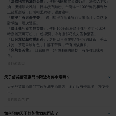
『
法國飛雪奶油舒芙蕾
』
: 使用法國飛雪金鑽奶油、法國LV鮮奶
油、澳洲頂級乳酪、日本鑽石麵粉、台灣本土100%鮮乳和野放
『
埔里百香果舒芙蕾
』
: 選用埔里在地新鮮百香果原汁，口感微
『
瑞士蓮巧克力舒芙蕾
』
: 使用100%頂級瑞士蓮巧克力和比利
『
日月潭拾栽蜜香紅茶
』
: 選用日月潭在地的阿薩姆紅茶，手工
『
窯烤舒芙蕾
』
: 口感酥脆，類似細緻的餅乾，有多種口味可
選。
資料來源
天子舒芙蕾酒廠門市附近有停車場嗎？
天子舒芙蕾酒廠門市位於埔里酒廠內，附近設有停車場，方便停
車。
資料來源
如何預約天子舒芙蕾酒廠門市？