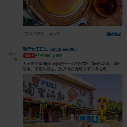
表示讚賞
分享
開啟食記
›
愛玩女王日誌 palyqueen888
均消價位: $
880
4.5
天子舒芙蕾SkySon|南投一日遊必買2023南投名產，埔里
酒廠、南投休息站、慈恩街必買南投伴手禮推薦