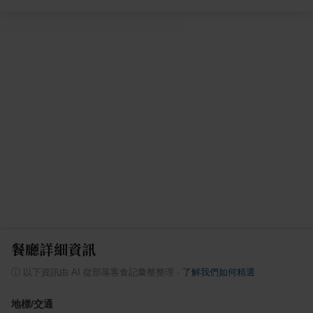
餐廳詳細資訊
ⓘ
以下資訊由 AI 從部落客食記彙整整理
·
了解我們如何精選
地標/交通