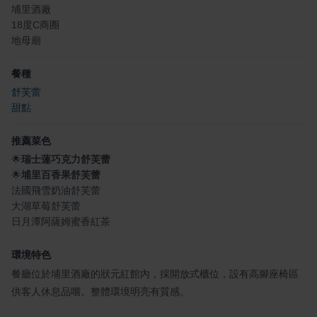
埔里酒廠
18度C商圈
地母廟
餐種
舒芙蕾
甜點
推薦菜色
🌟
瑞士蓮巧克力舒芙蕾
🌟
埔里百香果舒芙蕾
法國飛雪奶油舒芙蕾
大湖草莓舒芙蕾
日月潭阿薩姆蜜香紅茶
環境特色
餐廳位於埔里酒廠的狀元紅館內，採開放式櫃位，設有高腳座椅區
供客人休息品嚐。整體環境明亮有質感。