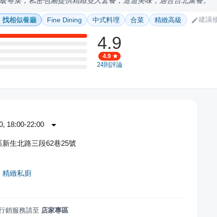
級粵菜，私密包廂提供精緻雙人套餐，道道美味，適合台北聚餐。
建議
找相似餐廳
Fine Dining
中式料理
合菜
精緻高級
4.9
4.9
24
則評論
 18:00-22:00
新生北路三段62巷25號
 精緻私廚
行銷服務請至
店家專區