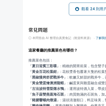
觀看
24
則用
常見問題
ⓘ
本問答由 AI 整理自真實食記（附資料來源）
·
了解我
這家餐廳的推薦菜色有哪些？
『
夏日迎賓三彩碟
』
『
黃金百花松葉鉗
』
『
黑椒慢烤舒肥戰斧牛
』
『
黃金雙蛋燴澳洲龍蝦
』
『
古法波特雪梨燉水鴨
』
『
魚子蒜雙燕蒸海石斑
』
『
豬腱響螺肉燉湯
』
『
蟹肉燴尹麵
』