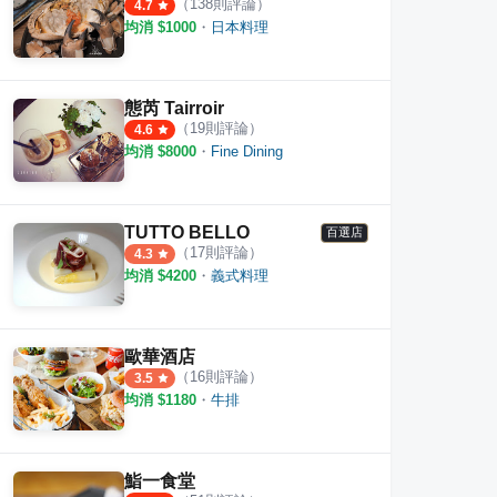
（
138
則評論）
4.7
均消 $
1000
・
日本料理
態芮 Tairroir
（
19
則評論）
4.6
均消 $
8000
・
Fine Dining
TUTTO BELLO
百選店
（
17
則評論）
4.3
均消 $
4200
・
義式料理
歐華酒店
（
16
則評論）
3.5
均消 $
1180
・
牛排
鮨一食堂