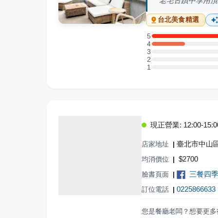
老宅古蹟中享用頂
台北
美食精選
5
5 星：14 則評論
4
4 星：3 則評論
3
3 星：0 則評論
2
2 星：0 則評論
1
1 星：0 則評論
現正營業: 12:00-15:00,
臺北市中山區
店家地址
|
$
2700
均消價位
|
三餐四季
臉書頁面
|
0225866633
訂位電話
|
您是餐廳老闆？想要更多