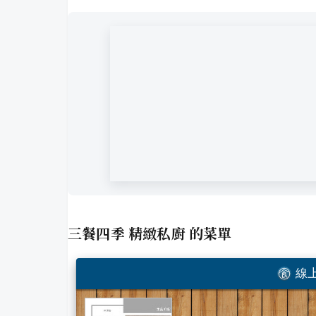
三餐四季 精緻私廚
的菜單
線上