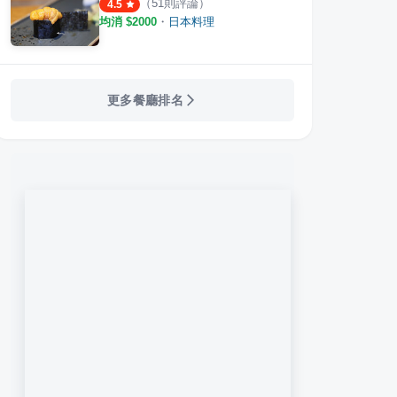
（
51
則評論）
4.5
均消 $
2000
・
日本料理
更多餐廳排名
百選店