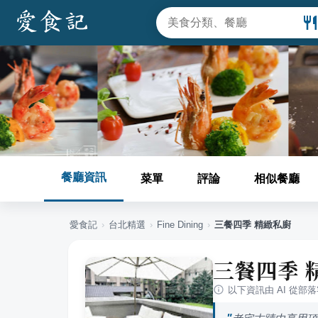
餐廳資訊
菜單
評論
相似餐廳
愛食記
›
台北
精選
›
Fine Dining
›
三餐四季 精緻私廚
三餐四季 
以下資訊由 AI 從部