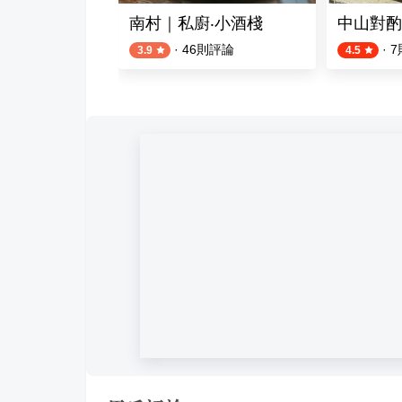
南村｜私廚‧小酒棧
中山對酌
則評論
·
46
則評論
·
7
3.9
4.5