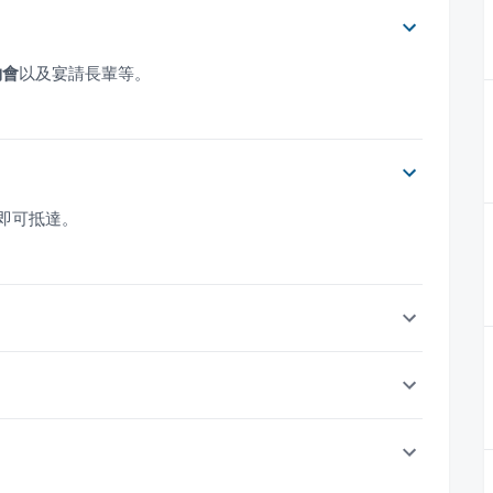
約會
以及宴請長輩等。
即可抵達。