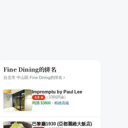
Fine Dining的排名
台北市
中山區
Fine Dining
的排名
›
Impromptu by Paul Lee
（
13
則評論）
4.9
均消 $
3800
・
精緻高級
巴黎廳1930 (亞都麗緻大飯店)