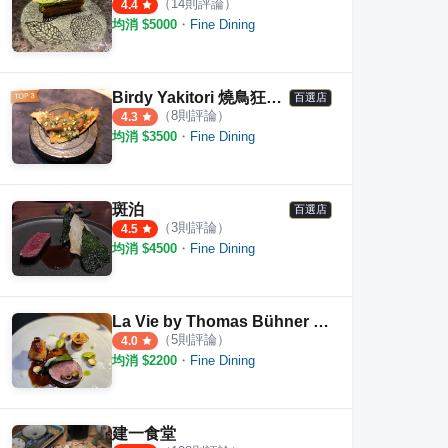
（
14
則評論）
4.4
均消 $
5000
・
Fine Dining
Birdy Yakitori 燒鳥狂想曲
百選店
（
8
則評論）
4.3
均消 $
3500
・
Fine Dining
斑泊
百選店
（
3
則評論）
4.5
均消 $
4500
・
Fine Dining
La Vie by Thomas Bühner 睿麗餐廳
（
5
則評論）
4.0
均消 $
2200
・
Fine Dining
建一食堂