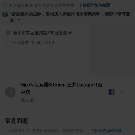
以下資訊由 AI 從部落客食記彙整整理
·
了解我們如何精選
“
舒肥製作的拉麵，湯頭加入檸檬汁增添清爽風味，濃郁中帶有驚
喜。
”
臺中市東區進德路600號北館5F
今日營業: 11:00-22:00
Hiro'sらぁ麺Kitchen 三井LaLaport台
H
中店
45
個讚
常見問題
ⓘ
本問答由 AI 整理自真實食記（附資料來源）
·
了解我們如何精選