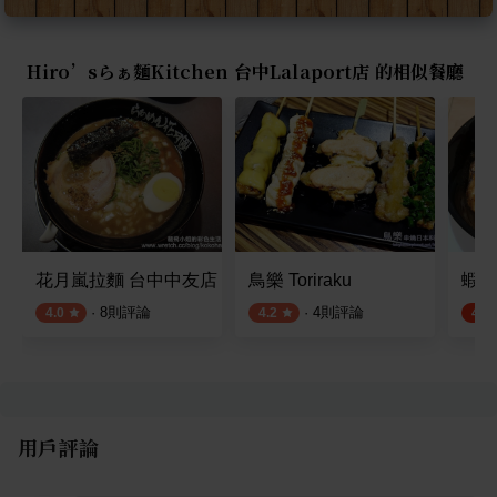
Hiro’sらぁ麵Kitchen 台中Lalaport店 的相似餐廳
花月嵐拉麵 台中中友店
鳥樂 Toriraku
蝦蝦
·
8
則評論
·
4
則評論
4.0
4.2
4.8
用戶評論