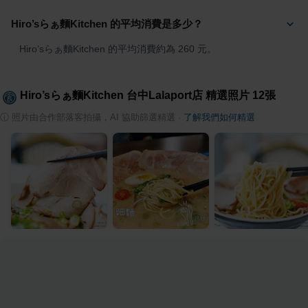
Hiro’sらぁ麵Kitchen 的平均消費是多少？
Hiro’sらぁ麵Kitchen 的平均消費約為 260 元。
Hiro’sらぁ麵Kitchen 台中Lalaport店
精選照片
12
張
ⓘ
照片由合作部落客拍攝，AI 協助篩選精選
·
了解我們如何精選