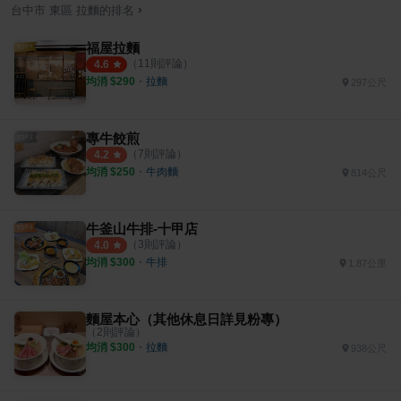
›
台中市
東區
拉麵
的排名
福屋拉麵
（
11
則評論）
4.6
均消 $
290
・
拉麵
297公尺
專牛餃煎
（
7
則評論）
4.2
均消 $
250
・
牛肉麵
814公尺
牛釜山牛排-十甲店
（
3
則評論）
4.0
均消 $
300
・
牛排
1.87公里
麵屋本心（其他休息日詳見粉專）
（
2
則評論）
均消 $
300
・
拉麵
938公尺