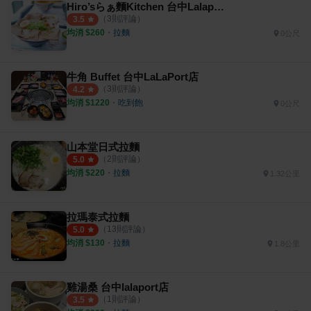
Hiro’sらぁ麵Kitchen 台中Lalaport店
（
3
則評論）
3.5
均消 $
260
・
拉麵
0公尺
牛角 Buffet 台中LaLaPort店
（
3
則評論）
4.2
均消 $
1220
・
吃到飽
0公尺
山本堂日式拉麵
（
2
則評論）
5.0
均消 $
220
・
拉麵
1.32公里
拉瑪泰式拉麵
（
13
則評論）
5.0
均消 $
130
・
拉麵
1.8公里
雞湯桑 台中lalaport店
（
1
則評論）
3.5