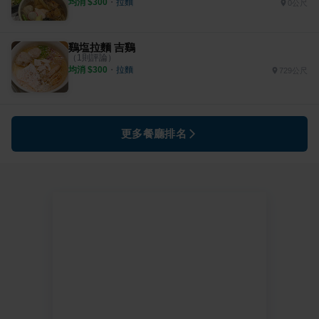
均消 $
300
・
拉麵
0公尺
鷄塩拉麵 吉鷄
（
1
則評論）
均消 $
300
・
拉麵
729公尺
更多餐廳排名