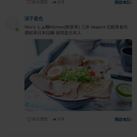
表示讚賞
分享
開啟食記
›
涼子是也
Hiro’s らぁ麵Kitchen(附菜單) 三井 lalaport 北館美食街
濃郁系日本拉麵 老闆是日本人
表示讚賞
分享
開啟食記
›