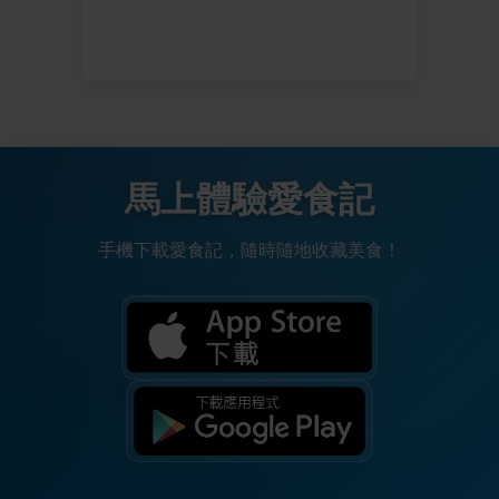
馬上體驗愛食記
手機下載愛食記，隨時隨地收藏美食！