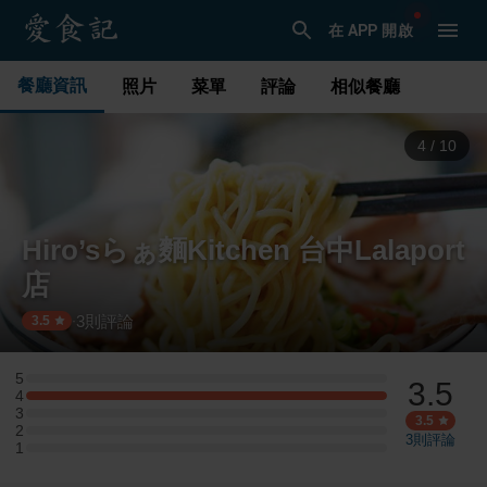
在 APP 開啟
餐廳資訊
照片
菜單
評論
相似餐廳
4
/
10
Hiro’sらぁ麵Kitchen 台中Lalaport
店
3
則評論
·
3.5
5
3.5
5 星：0 則評論
4
4 星：1 則評論
3
3 星：0 則評論
3.5
2
2 星：0 則評論
3
則評論
1
1 星：0 則評論