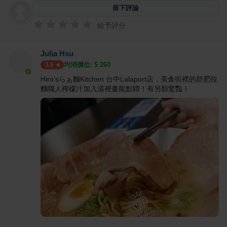
留下評論
給予評分
Julia Hsu
均消價位: $
260
3.5
Hiro’sらぁ麵Kitchen 台中Lalaport店，美食街裡的舒肥拉
麵職人檸檬汁加入湯裡畫龍點睛！有另類驚豔！