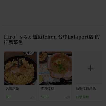
Hiro’sらぁ麵Kitchen 台中Lalaport店
的
推薦菜色
叉燒炊飯
豚骨拉麵
新增推薦菜色
$60
$260
點擊新增
1
5