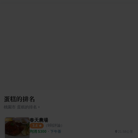
蛋糕的排名
›
桃園市
蛋糕
的排名
春天農場
（
9
則評論）
3.4
均消 $
300
・
下午茶
21.58公里