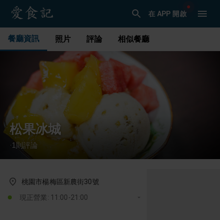
在 APP 開啟
餐廳資訊
照片
評論
相似餐廳
松果冰城
1
則評論
·
桃園市楊梅區新農街30號
現正營業: 11:00-21:00