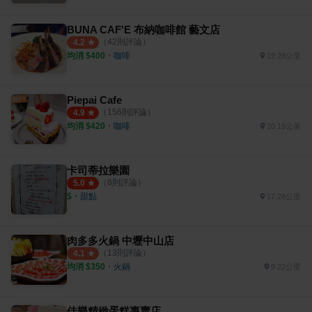
BUNA CAF'E 布納咖啡館 藝文店
（
42
則評論）
4.2
均消 $
400
・
咖啡
19.28公里
Piepai Cafe
（
156
則評論）
4.9
均消 $
420
・
咖啡
10.18公里
卡司蒂拉樂園
（
8
則評論）
5.0
$
・
甜點
17.28公里
肉多多火鍋 中壢中山店
（
13
則評論）
4.1
均消 $
350
・
火鍋
9.22公里
佳樂精緻蛋糕專賣店