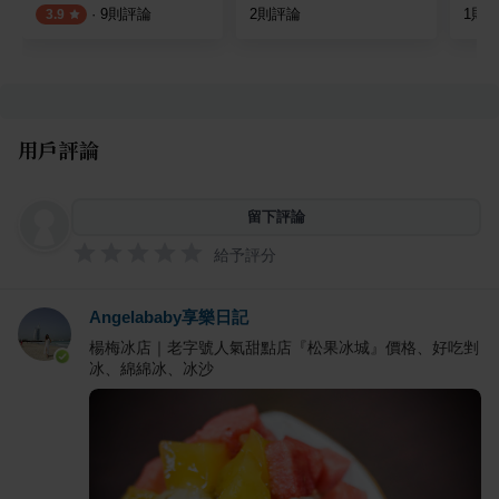
·
9
則評論
2
則評論
1
則
3.9
用戶評論
留下評論
給予評分
Angelababy享樂日記
楊梅冰店｜老字號人氣甜點店『松果冰城』價格、好吃剉
冰、綿綿冰、冰沙