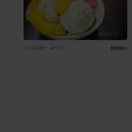
表示讚賞
分享
開啟食記
›