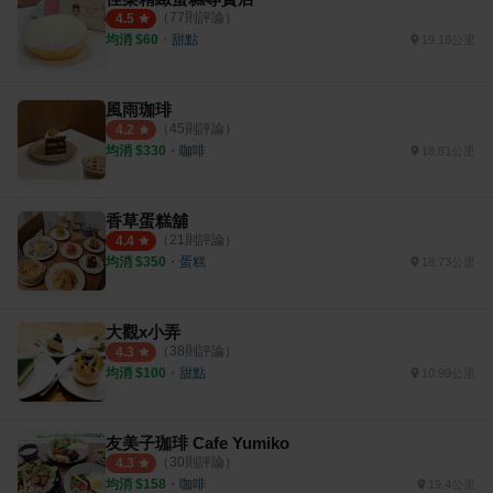
（
77
則評論）
4.5
均消 $
60
・
甜點
19.18公里
風雨珈琲
（
45
則評論）
4.2
均消 $
330
・
咖啡
18.81公里
香草蛋糕舖
（
21
則評論）
4.4
均消 $
350
・
蛋糕
18.73公里
大觀x小弄
（
38
則評論）
4.3
均消 $
100
・
甜點
10.99公里
友美子珈琲 Cafe Yumiko
（
30
則評論）
4.3
均消 $
158
・
咖啡
19.4公里