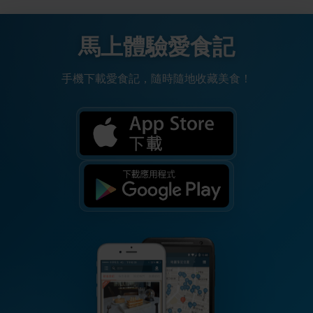
馬上體驗愛食記
手機下載愛食記，隨時隨地收藏美食！