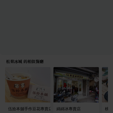
松果冰城 的相似餐廳
伍拾本舖手作豆花專賣店
綿綿冰專賣店
桃園