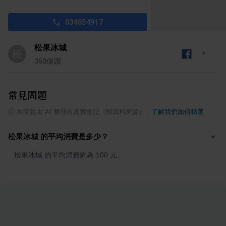
034854917
松果冰城
松
360
個讚
常見問題
ⓘ
本問答由 AI 整理自真實食記（附資料來源）
·
了解我們如何精選
松果冰城 的平均消費是多少？
松果冰城 的平均消費約為 100 元。