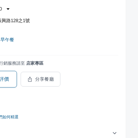
0
興路128之1號
辰早午餐
行銷服務請至
店家專區
評價
分享餐廳
們如何精選