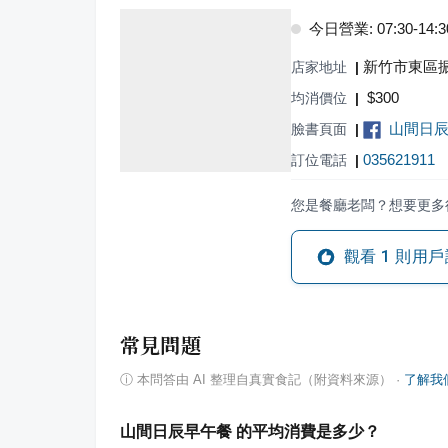
今日營業: 07:30-14:3
新竹市東區振
店家地址
|
$
300
均消價位
|
山間日
臉書頁面
|
035621911
訂位電話
|
您是餐廳老闆？想要更多
觀看
1
則用戶
常見問題
ⓘ
本問答由 AI 整理自真實食記（附資料來源）
·
了解我
山間日辰早午餐 的平均消費是多少？