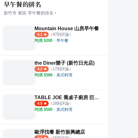
早午餐的排名
新竹市
東區
早午餐
的排名
›
Mountain House 山房早午餐
（
97
則評論）
4.1
均消 $
200
・
早午餐
the Diner樂子 (新竹日光店)
（
17
則評論）
4.2
均消 $
588
・
美式料理
TABLE JOE 喬桌子廚房 巨城店
（
28
則評論）
4.5
均消 $
500
・
美式料理
歐浮找餐 新竹振興總店
（
16
則評論）