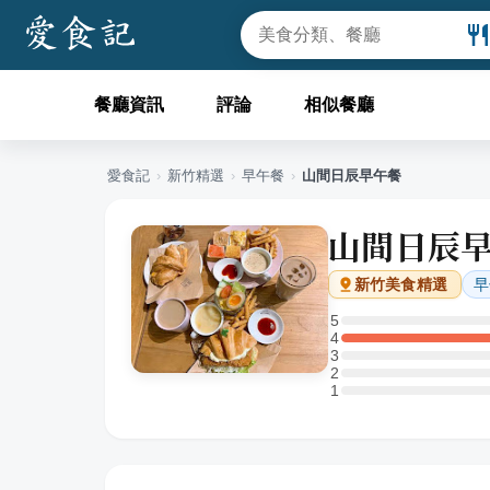
餐廳資訊
評論
相似餐廳
愛食記
›
新竹
精選
›
早午餐
›
山間日辰早午餐
山間日辰
早
新竹
美食精選
5
5 星：0 則評論
4
4 星：1 則評論
3
3 星：0 則評論
2
2 星：0 則評論
1
1 星：0 則評論