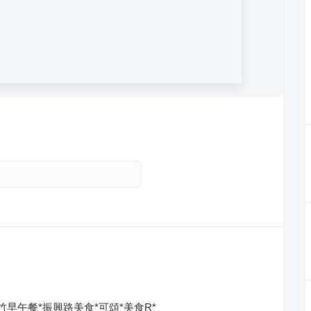
竹早午餐*振興路美食*可頌*美食R*