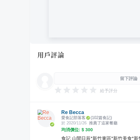
用戶評論
留下評論
給予評分
Re Becca
愛食記部落客
(
102
篇食記)
於
2020/11/26
推薦了這家餐廳
均消價位: $
300
食記 山間日辰*新竹東區*新竹美食*新