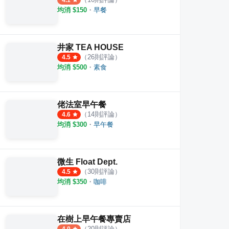
4.1
均消 $
150
・
早餐
井家 TEA HOUSE
（
26
則評論）
4.5
均消 $
500
・
素食
佬法室早午餐
（
14
則評論）
4.6
均消 $
300
・
早午餐
微生 Float Dept.
（
30
則評論）
4.5
均消 $
350
・
咖啡
在樹上早午餐專賣店
（
20
則評論）