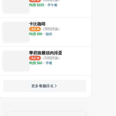
4.0
均消 $
220
・
早午餐
卡比咖啡
（
30
則評論）
3.0
均消 $
90
・
咖啡
學府路饅頭肉排蛋
（
31
則評論）
4.2
均消 $
60
・
早餐
更多餐廳排名