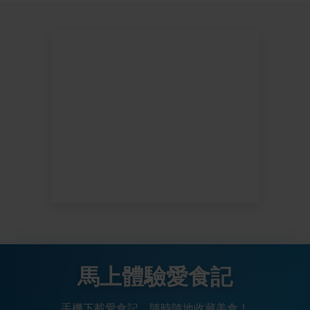
馬上體驗愛食記
手機下載愛食記，隨時隨地收藏美食！