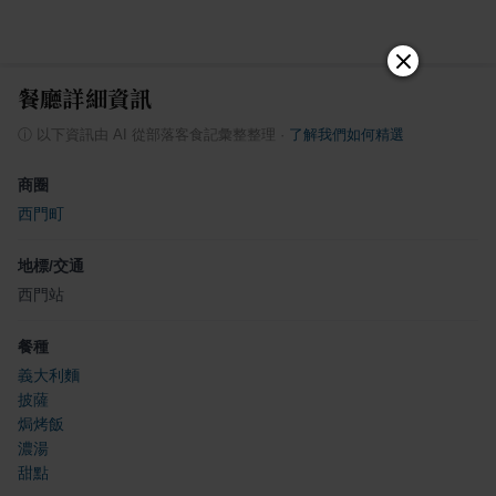
餐廳詳細資訊
ⓘ
以下資訊由 AI 從部落客食記彙整整理
·
了解我們如何精選
商圈
西門町
地標/交通
西門站
餐種
義大利麵
披薩
焗烤飯
濃湯
甜點