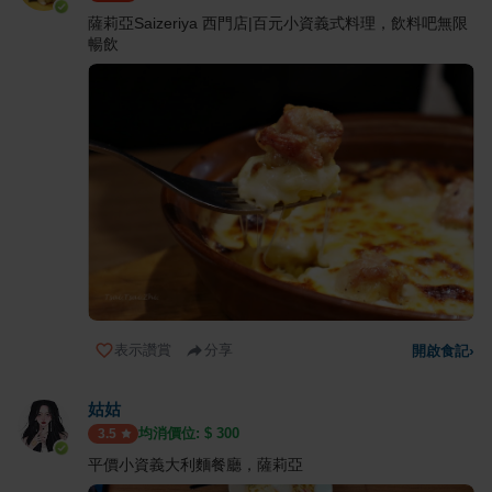
薩莉亞Saizeriya 西門店|百元小資義式料理，飲料吧無限
暢飲
表示讚賞
分享
開啟食記
›
姑姑
均消價位: $
300
3.5
平價小資義大利麵餐廳，薩莉亞