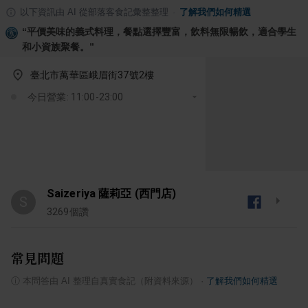
以下資訊由 AI 從部落客食記彙整整理
·
了解我們如何精選
“
平價美味的義式料理，餐點選擇豐富，飲料無限暢飲，適合學生
和小資族聚餐。
”
臺北市萬華區峨眉街37號2樓
今日營業: 11:00-23:00
Saizeriya 薩莉亞 (西門店)
S
3269
個讚
常見問題
ⓘ
本問答由 AI 整理自真實食記（附資料來源）
·
了解我們如何精選