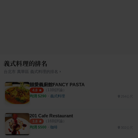
義式料理的排名
›
台北市
萬華區
義式料理
的排名
囍愛義廚館FANCY PASTA
（
13
則評論）
4.8
均消 $
290
・
義式料理
254公尺
201 Cafe Restaurant
（
16
則評論）
3.8
均消 $
500
・
咖啡
302公尺