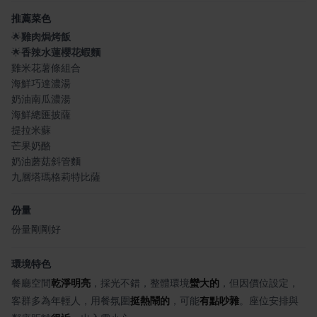
推薦菜色
🌟
雞肉焗烤飯
🌟
香辣水蓮櫻花蝦麵
雞米花薯條組合
海鮮巧達濃湯
奶油南瓜濃湯
海鮮總匯披薩
提拉米蘇
芒果奶酪
奶油蘑菇斜管麵
九層塔瑪格莉特比薩
份量
份量剛剛好
環境特色
餐廳空間
乾淨明亮
，採光不錯，整體環境
蠻大的
，但因價位設定，
客群多為年輕人，用餐氛圍
挺熱鬧的
，可能
有點吵雜
。座位安排與