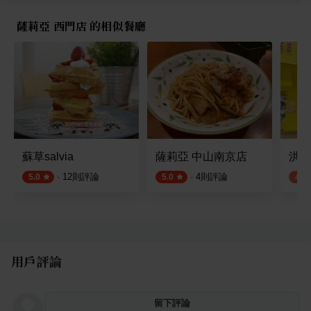
薩莉亞 西門店 的相似餐廳
蘇草salvia
薩莉亞 中山南京店
洪瑞
·
12
則評論
·
4
則評論
5.0
5.0
4.0
用戶評論
留下評論