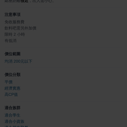
鄰座距離
很近
，出入需小心。
注意事項
免收服務費
飲料吧需另外加價
限時 2 小時
有低消
價位範圍
均消 200元以下
價位分類
平價
經濟實惠
高CP值
適合族群
適合學生
適合小資族