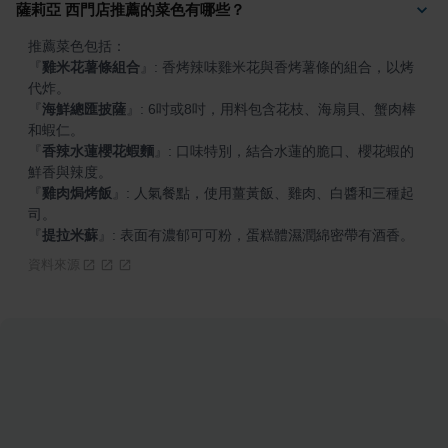
薩莉亞 西門店推薦的菜色有哪些？
『
雞米花薯條組合
』
: 香烤辣味雞米花與香烤薯條的組合，以烤
『
海鮮總匯披薩
』
: 6吋或8吋，用料包含花枝、海扇貝、蟹肉棒
『
香辣水蓮櫻花蝦麵
』
: 口味特別，結合水蓮的脆口、櫻花蝦的
『
雞肉焗烤飯
』
: 人氣餐點，使用薑黃飯、雞肉、白醬和三種起
『
提拉米蘇
』
: 表面有濃郁可可粉，蛋糕體濕潤綿密帶有酒香。
資料來源