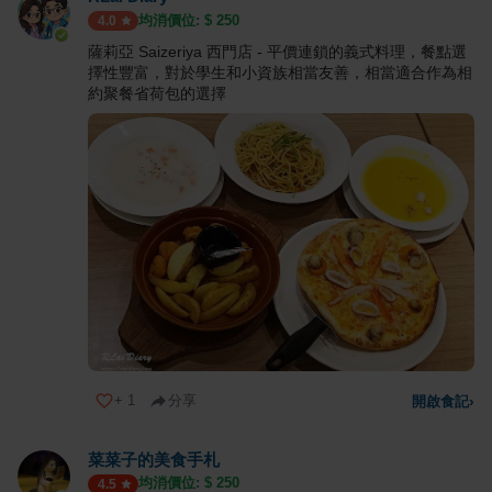
均消價位: $
250
4.0
薩莉亞 Saizeriya 西門店 - 平價連鎖的義式料理，餐點選
擇性豐富，對於學生和小資族相當友善，相當適合作為相
約聚餐省荷包的選擇
+
1
分享
開啟食記
›
菜菜子的美食手札
均消價位: $
250
4.5