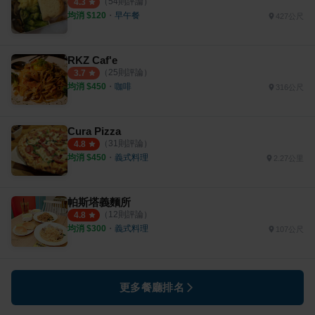
（
54
則評論）
4.3
均消 $
120
・
早午餐
427公尺
RKZ Caf'e
（
25
則評論）
3.7
均消 $
450
・
咖啡
316公尺
Cura Pizza
（
31
則評論）
4.8
均消 $
450
・
義式料理
2.27公里
帕斯塔義麵所
（
12
則評論）
4.8
均消 $
300
・
義式料理
107公尺
更多餐廳排名