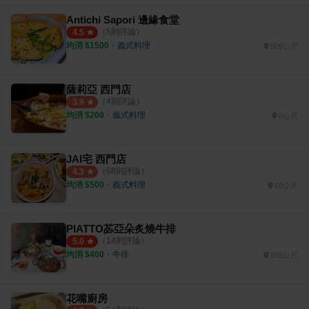
Antichi Sapori 邊緣食堂
（
5
則評論）
4.5
均消 $
1500
・
義式料理
509公尺
薩莉亞 西門店
（
4
則評論）
3.9
均消 $
200
・
義式料理
0公尺
JAI宅 西門店
（
68
則評論）
4.3
均消 $
500
・
義式料理
60公尺
PIATTO苾亞朵炙燒牛排
（
14
則評論）
5.0
均消 $
400
・
牛排
295公尺
花嘴廚房