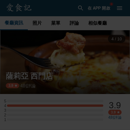
在 APP 開啟
餐廳資訊
照片
菜單
評論
相似餐廳
5
/
10
薩莉亞 西門店
4
則評論
·
3.9
5
3.9
5 星：0 則評論
4
4 星：4 則評論
3
3 星：0 則評論
3.9
2
2 星：0 則評論
4
則評論
1
1 星：0 則評論