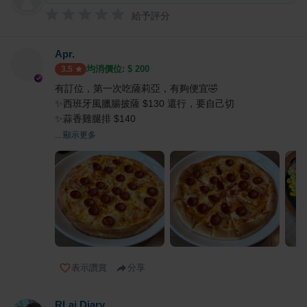
給予評分
Apr.
均消價位: $
200
3.5
有訂位，第一次吃薩莉亞，有夠便宜🤣
✨西班牙風臘腸披薩 $130 還行，要自己切
✨蒜香雞腿排 $140
... 顯示更多
表示讚賞
分享
RLai Diary