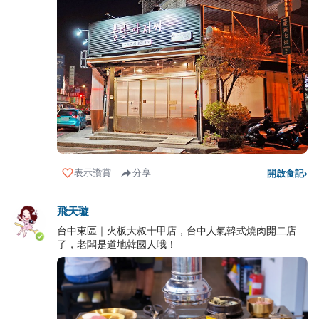
表示讚賞
分享
開啟食記
›
飛天璇
台中東區｜火板大叔十甲店，台中人氣韓式燒肉開二店
了，老闆是道地韓國人哦！