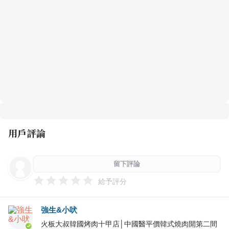
用戶評論
留下評論
給予評分
強生&小吠
火板大叔韓國烤肉十甲店│中國醫平價韓式燒肉開第二間