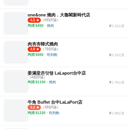
one&one 燒肉．大魯閣新時代店
（
6
則評論）
4.5
均消 $
450
・
燒肉
2.15公里
肉夯夯韓式燒肉
（
7
則評論）
4.9
均消 $
500
・
吃到飽
2.15公里
姜滿堂존맛탱 LaLaport台中店
（
4
則評論）
均消 $
1150
・
燒肉
1.78公里
牛角 Buffet 台中LaLaPort店
（
3
則評論）
4.2
均消 $
1220
・
吃到飽
1.68公里