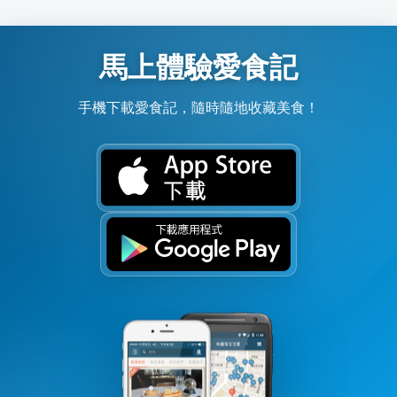
馬上體驗愛食記
手機下載愛食記，隨時隨地收藏美食！