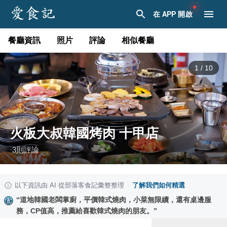
在 APP 開啟
餐廳資訊
照片
評論
相似餐廳
1
/
10
火板大叔韓國烤肉 十甲店
3
則評論
·
以下資訊由 AI 從部落客食記彙整整理
·
了解我們如何精選
“
道地韓國老闆掌廚，平價韓式燒肉，小菜無限續，還有桌邊服
務，CP值高，推薦給喜歡韓式燒肉的朋友。
”