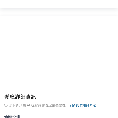
餐廳詳細資訊
ⓘ
以下資訊由 AI 從部落客食記彙整整理
·
了解我們如何精選
地標/交通