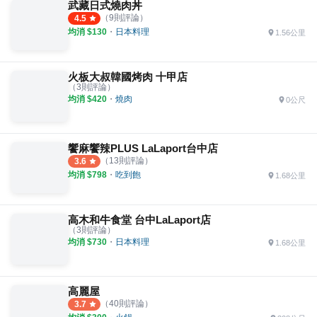
武藏日式燒肉丼
（
9
則評論）
4.5
均消 $
130
・
日本料理
1.56公里
火板大叔韓國烤肉 十甲店
（
3
則評論）
均消 $
420
・
燒肉
0公尺
饗麻饗辣PLUS LaLaport台中店
（
13
則評論）
3.6
均消 $
798
・
吃到飽
1.68公里
高木和牛食堂 台中LaLaport店
（
3
則評論）
均消 $
730
・
日本料理
1.68公里
高麗屋
（
40
則評論）
3.7