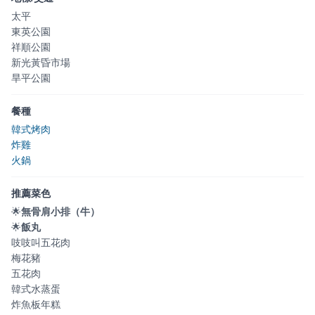
太平
東英公園
祥順公園
新光黃昏市場
旱平公園
餐種
韓式烤肉
炸雞
火鍋
推薦菜色
🌟
無骨肩小排（牛）
🌟
飯丸
吱吱叫五花肉
梅花豬
五花肉
韓式水蒸蛋
炸魚板年糕