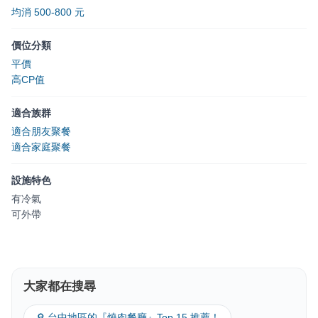
均消 500-800 元
價位分類
平價
高CP值
適合族群
適合朋友聚餐
適合家庭聚餐
設施特色
有冷氣
可外帶
大家都在搜尋
🔎 台中地區的『燒肉餐廳』Top 15 推薦！