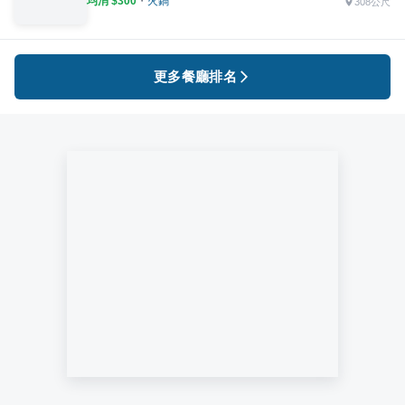
均消 $
300
・
火鍋
308公尺
更多餐廳排名