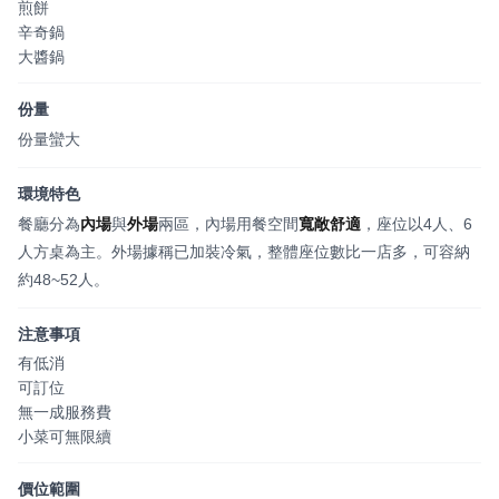
煎餅
辛奇鍋
大醬鍋
份量
份量蠻大
環境特色
餐廳分為
內場
與
外場
兩區，內場用餐空間
寬敞舒適
，座位以4人、6
人方桌為主。外場據稱已加裝冷氣，整體座位數比一店多，可容納
約48~52人。
注意事項
有低消
可訂位
無一成服務費
小菜可無限續
價位範圍