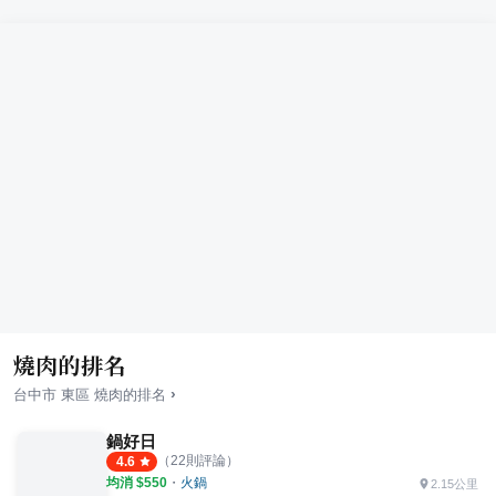
燒肉的排名
›
台中市
東區
燒肉
的排名
鍋好日
（
22
則評論）
4.6
均消 $
550
・
火鍋
2.15公里