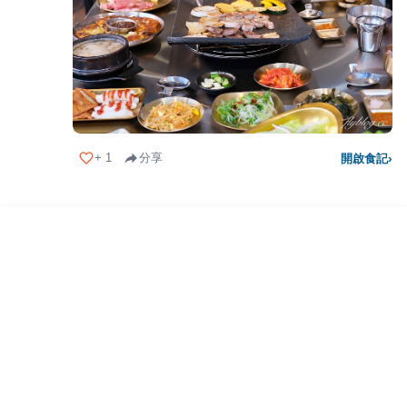
+
1
分享
開啟食記
›