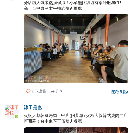
分店啦人氣依然強強滾！小菜無限續還有桌邊服務CP
高，台中東區太平韓式燒肉推薦
表示讚賞
分享
開啟食記
›
涼子是也
火板大叔韓國烤肉十甲店(附菜單) 火板大叔韓式燒肉二店
新開幕！台中東區平價燒肉餐廳