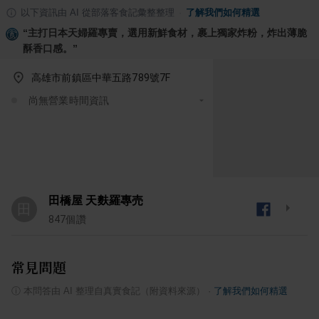
以下資訊由 AI 從部落客食記彙整整理
·
了解我們如何精選
“
主打日本天婦羅專賣，選用新鮮食材，裹上獨家炸粉，炸出薄脆
酥香口感。
”
高雄市前鎮區中華五路789號7F
尚無營業時間資訊
田橋屋 天麩羅專売
田
847
個讚
常見問題
ⓘ
本問答由 AI 整理自真實食記（附資料來源）
·
了解我們如何精選