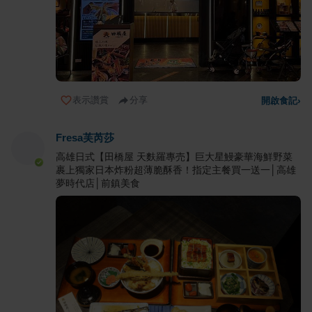
表示讚賞
分享
開啟食記
›
Fresa芙芮莎
高雄日式【田橋屋 天麩羅專売】巨大星鰻豪華海鮮野菜
裹上獨家日本炸粉超薄脆酥香！指定主餐買一送一│高雄
夢時代店│前鎮美食