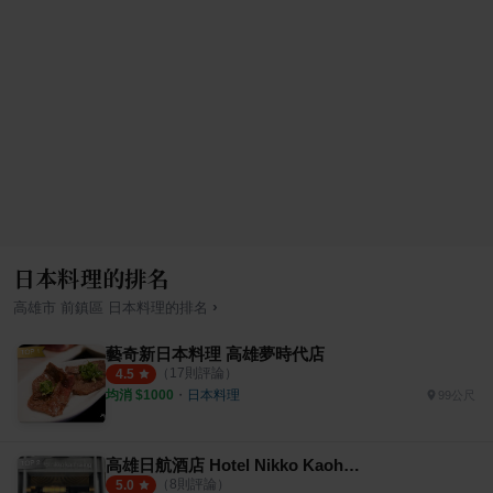
日本料理的排名
›
高雄市
前鎮區
日本料理
的排名
藝奇新日本料理 高雄夢時代店
（
17
則評論）
4.5
均消 $
1000
・
日本料理
99公尺
高雄日航酒店 Hotel Nikko Kaohsiung
（
8
則評論）
5.0