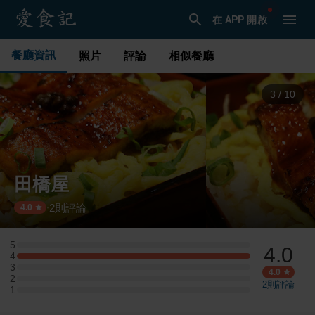
在 APP 開啟
餐廳資訊
照片
評論
相似餐廳
3
/
10
田橋屋
2
則評論
·
4.0
5
4.0
5 星：0 則評論
4
4 星：1 則評論
3
3 星：0 則評論
4.0
2
2 星：0 則評論
2
則評論
1
1 星：0 則評論