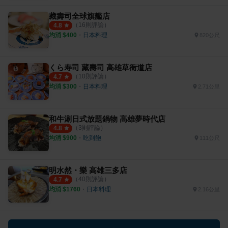
藏壽司全球旗艦店
（
16
則評論）
4.8
均消 $
400
・
日本料理
820公尺
くら寿司 藏壽司 高雄草衙道店
（
10
則評論）
4.7
均消 $
300
・
日本料理
2.71公里
和牛涮日式放題鍋物 高雄夢時代店
（
3
則評論）
4.8
均消 $
900
・
吃到飽
111公尺
明水然・樂 高雄三多店
（
40
則評論）
4.7
均消 $
1760
・
日本料理
2.16公里