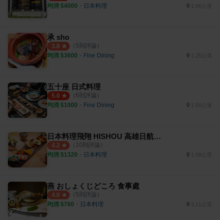
均消 $
4000
・
日本料理
1.66公里
承 sho
（
5
則評論）
3.8
均消 $
3600
・
Fine Dining
1.25公里
五十座 日式料理
（
6
則評論）
5.0
均消 $
1000
・
Fine Dining
1.66公里
日本料理飛翔 HISHOU 高雄日航酒店
（
10
則評論）
4.2
均消 $
1320
・
日本料理
1.68公里
燕 おしょくじどころ 食事處
（
5
則評論）
4.0
均消 $
780
・
日本料理
3.11公里