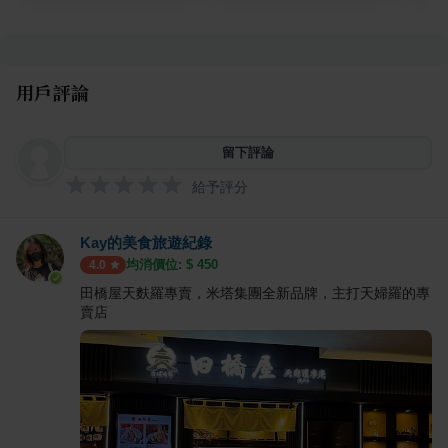
用戶評論
留下評論
給予評分
Kay的美食旅遊紀錄
均消價位: $
450
4.0
田橋屋天麩羅專賣，米塔集團全新品牌，主打天婦羅的專
賣店