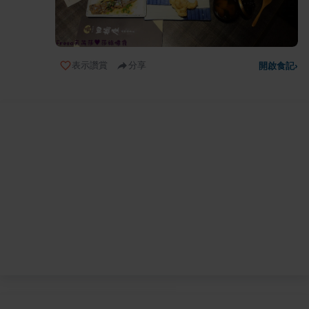
表示讚賞
分享
開啟食記
›