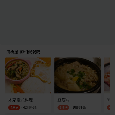
田橋屋 的相似餐廳
木家泰式料理
豆腐村
陶板
·
42
則評論
·
18
則評論
4.6
3.9
4.0