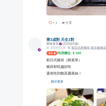
+
1
分享
乘3成對.天生1對
紫級會員
(
202
則評論)
於
2024/03/28
在
郁日式炸豬排 新北板橋
均消價位: $
160
4.0
郁日式豬排（附菜單）
豬排郁吃越好吃
還有吃到飽高麗菜絲！
... 顯示更多