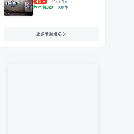
（
17
則評論）
4.5
均消 $
1920
・
吃到飽
更多餐廳排名