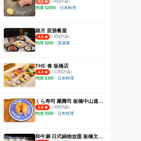
（
4
則評論）
4.2
均消 $
2000
・
日本料理
築月 居酒餐屋
（
4
則評論）
4.5
均消 $
200
・
居酒屋
THE·春 板橋店
（
12
則評論）
4.4
均消 $
300
・
日本料理
くら寿司 藏壽司 板橋中山遠百店
（
4
則評論）
5.0
均消 $
500
・
日本料理
和牛涮 日式鍋物放題 板橋文化店