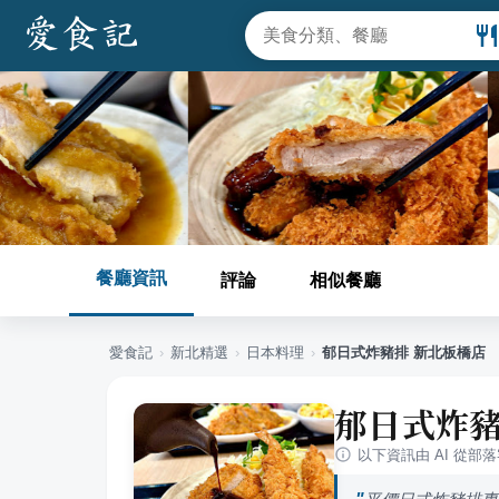
餐廳資訊
評論
相似餐廳
愛食記
›
新北
精選
›
日本料理
›
郁日式炸豬排 新北板橋店
郁日式炸豬
以下資訊由 AI 從部