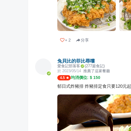
+
2
分享
兔貝比的菲比尋嚐
愛食記部落客
(
277
篇食記)
於
2023/05/14
推薦了這家餐廳
均消價位: $
150
4.5
郁日式炸豬排 炸豬排定食只要120元