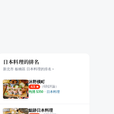
日本料理的排名
新北市
板橋區
日本料理
的排名
›
沐野橫町
（
6
則評論）
4.5
均消 $
350
・
日本料理
埔食堂
銘記豬腳
法大炸
·
6
則評論
·
2
則評論
4.5
5.0
鮨跡日本料理