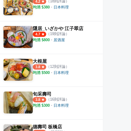
（
18
則評論）
4.2
均消 $
380
・
日本料理
隱居_いざかや 江子翠店
（
19
則評論）
4.7
均消 $
800
・
居酒屋
大根屋
（
12
則評論）
3.8
均消 $
500
・
日本料理
旬采壽司
（
16
則評論）
3.8
均消 $
300
・
日本料理
德壽司 板橋店