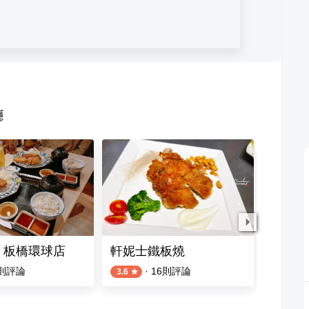
廳
 板橋環球店
軒妮士鐵板燒
板橋新
則評論
·
16
則評論
3.6
2.9