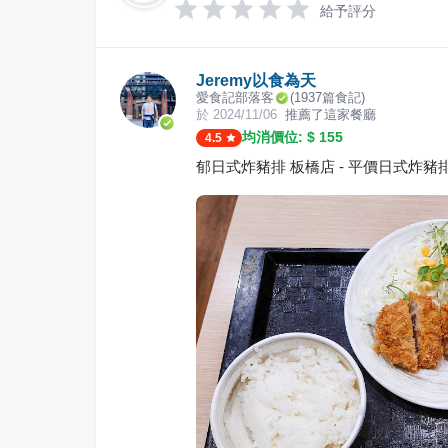
給予評分
Jeremy以食為天
愛食記部落客
(
1937
篇食記)
於
2024/11/06
推薦了這家餐廳
均消價位: $
155
4.5
郁日式炸豬排 板橋店 - 平價日式炸