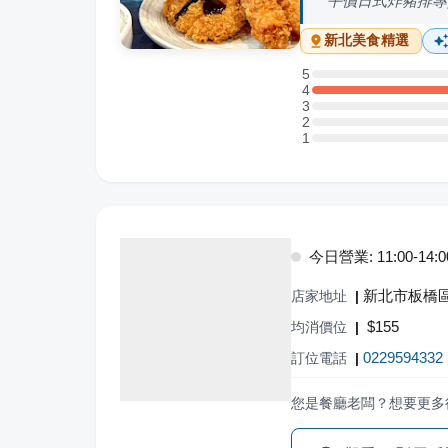
平價日式炸豬排專
新北
美食精選
5
5 星：0 則評論
4
4 星：3 則評論
3
3 星：0 則評論
2
2 星：0 則評論
1
1 星：0 則評論
今日營業: 11:00-14:00,
新北市板橋區
店家地址
|
$
155
均消價位
|
0229594332
訂位電話
|
您是餐廳老闆？想要更多