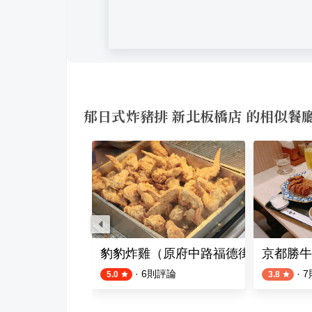
郁日式炸豬排 新北板橋店 的相似餐
 鑫豬排蓋飯｜板橋店
豹豹炸雞（原府中路福德街口炸雞）
京都勝牛
評論
·
6
則評論
·
7
5.0
3.8