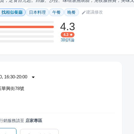
賣，定食百元起。白飯、沙拉、味噌湯無限續，免收服務費，美味
建議修改
找相似餐廳
日本料理
午餐
晚餐
4.3
4.3
3
則評論
 16:30-20:00
華興街78號
行銷服務請至
店家專區