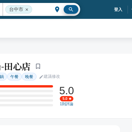
台中市
登入
-田心店
建議修改
鍋
午餐
晚餐
5.0
5.0
1
則評論