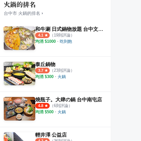
火鍋的排名
台中市
火鍋
的排名
›
和牛涮 日式鍋物放題 台中文心崇德店
（
19
則評論）
4.1
均消 $
1000
・
吃到飽
點-炒麵豬血湯
春風稻鐵板燒丼飯 豐原田心店
南福
1
則評論
3
則評
泰丘鍋物
（
23
則評論）
3.7
均消 $
300
・
火鍋
燒瓶子。大肆の鍋 台中南屯店
（
6
則評論）
4.8
均消 $
500
・
火鍋
輕井澤 公益店
（
36
則評論）