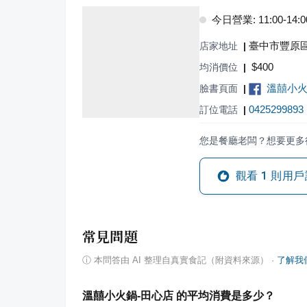
今日營業: 11:00-14:00,
臺中市豐原區
店家地址
|
$
400
均消價位
|
溫囍小火
臉書頁面
|
0425299893
訂位電話
|
您是餐廳老闆？想要更多
觀看
1
則用戶
常見問題
ⓘ
本問答由 AI 整理自真實食記（附資料來源）
·
了解我
溫囍小火鍋-田心店 的平均消費是多少？