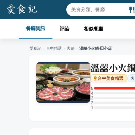
餐廳資訊
評論
相似餐廳
愛食記
›
台中
精選
›
火鍋
›
溫囍小火鍋-田心店
溫囍小火鍋
火
台中
美食精選
5
5 星：1 則評論
4
4 星：0 則評論
3
3 星：0 則評論
2
2 星：0 則評論
1
1 星：0 則評論