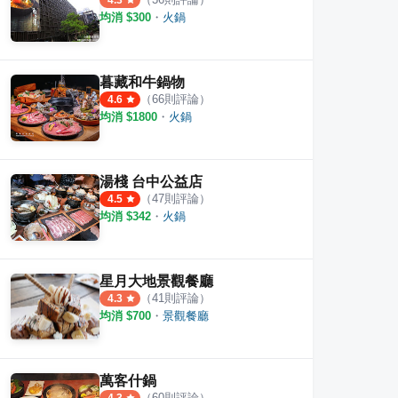
4.3
均消 $
300
・
火鍋
暮藏和牛鍋物
（
66
則評論）
4.6
均消 $
1800
・
火鍋
湯棧 台中公益店
（
47
則評論）
4.5
均消 $
342
・
火鍋
星月大地景觀餐廳
（
41
則評論）
4.3
均消 $
700
・
景觀餐廳
萬客什鍋
（
60
則評論）