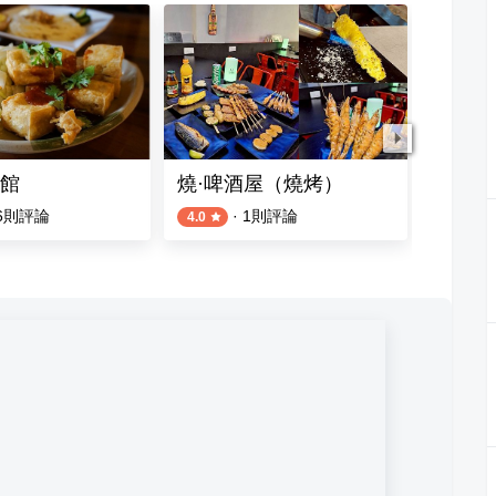
館
燒·啤酒屋（燒烤）
阿堯早
6
則評論
·
1
則評論
2
則評論
4.0