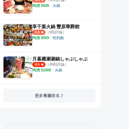
4.3
均消 $
428
・
火鍋
享千葉火鍋 豐原尊爵館
（
9
則評論）
3.5
均消 $
569
・
吃到飽
月暮藏涮涮鍋しゃぶしゃぶ
（
49
則評論）
4.5
均消 $
1000
・
火鍋
更多餐廳排名