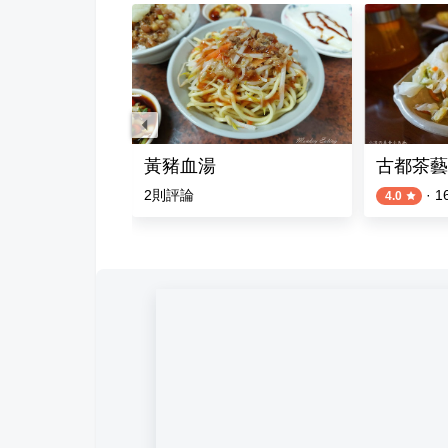
鴨
黃豬血湯
古都茶藝
評論
2
則評論
·
1
4.0