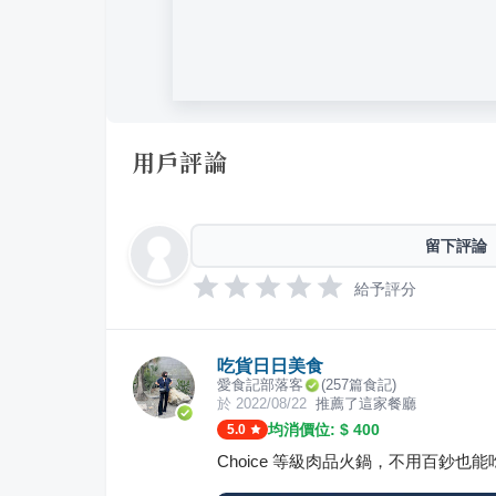
用戶評論
留下評論
給予評分
吃貨日日美食
愛食記部落客
(
257
篇食記)
於
2022/08/22
推薦了這家餐廳
均消價位: $
400
5.0
Choice 等級肉品火鍋，不用百鈔也