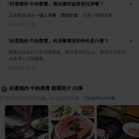
「好運燒肉 牛肉專賣」適合哪些族群前往用餐？
這家餐廳適合
一個人用餐
、
情侶約會
，或是小團體聚餐。
資料來源
「好運燒肉 牛肉專賣」的用餐環境和特色是什麼？
餐廳裝潢為日式居酒屋風格，座位皆為吧台位，使用炭火燒肉，
並有專人代烤服務。
資料來源
好運燒肉 牛肉專賣
精選照片
20
張
ⓘ
照片由合作部落客拍攝，AI 協助篩選精選
·
了解我們如何精選