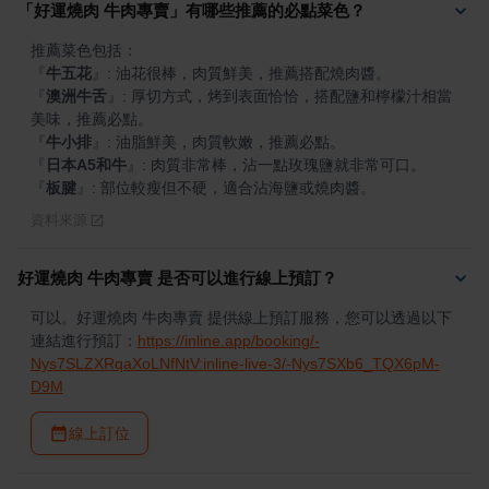
「好運燒肉 牛肉專賣」有哪些推薦的必點菜色？
『
牛五花
』
『
澳洲牛舌
』
: 厚切方式，烤到表面恰恰，搭配鹽和檸檬汁相當
『
牛小排
』
『
日本A5和牛
』
『
板腱
』
: 部位較瘦但不硬，適合沾海鹽或燒肉醬。
資料來源
好運燒肉 牛肉專賣 是否可以進行線上預訂？
可以。好運燒肉 牛肉專賣 提供線上預訂服務，您可以透過以下
連結進行預訂：
https://inline.app/booking/-
Nys7SLZXRqaXoLNfNtV:inline-live-3/-Nys7SXb6_TQX6pM-
D9M
線上訂位