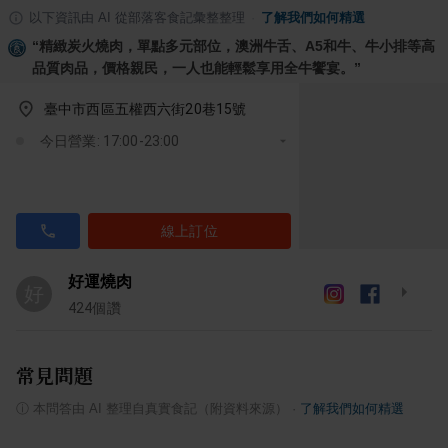
以下資訊由 AI 從部落客食記彙整整理
·
了解我們如何精選
“
精緻炭火燒肉，單點多元部位，澳洲牛舌、A5和牛、牛小排等高
品質肉品，價格親民，一人也能輕鬆享用全牛饗宴。
”
臺中市西區五權西六街20巷15號
今日營業: 17:00-23:00
線上訂位
好運燒肉
好
424
個讚
常見問題
ⓘ
本問答由 AI 整理自真實食記（附資料來源）
·
了解我們如何精選