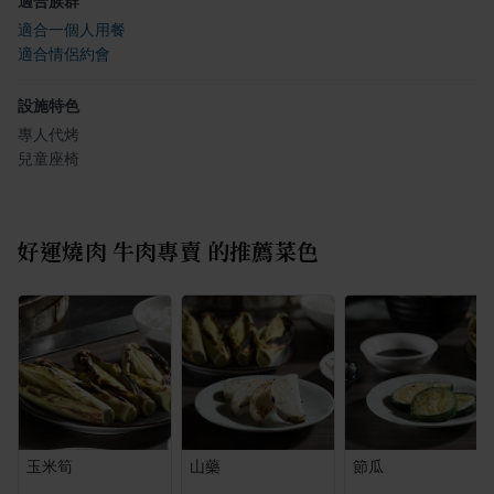
適合族群
適合一個人用餐
適合情侶約會
設施特色
專人代烤
兒童座椅
好運燒肉 牛肉專賣
的推薦菜色
玉米筍
山藥
節瓜