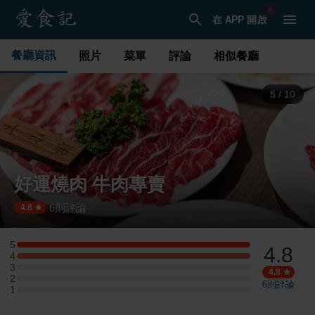
在 APP 開啟
餐廳資訊
照片
菜單
評論
相似餐廳
5
/
10
好運燒肉 牛肉專賣
6
則評論
·
4.8
5
4.8
5 星：2 則評論
4
4 星：2 則評論
3
3 星：0 則評論
4.8
2
2 星：0 則評論
6
則評論
1
1 星：0 則評論