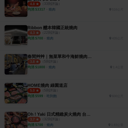
（
33
則評論）
4.8
均消 $
3317
・
燒肉
516公尺
Ribbon 醴本韓國正統燒肉
（
22
則評論）
4.3
均消 $
700
・
燒肉
435公尺
春間艸艸｜無菜單和牛海鮮燒肉專門
（
5
則評論）
3.8
均消 $
1800
・
燒肉
1.4公里
HOME燒肉 綠園道店
（
5
則評論）
5.0
均消 $
599
・
吃到飽
600公尺
Oh ! Yaki 日式精緻炭火燒肉 台中店
（
32
則評論）
3.7
均消 $
700
・
燒肉
1.83公里