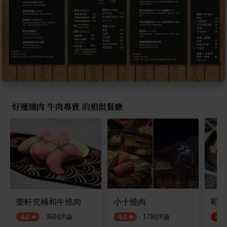
好運燒肉 牛肉專賣 的相似餐廳
樂軒究極和牛燒肉
小十燒肉
昭日
·
36
則評論
·
17
則評論
4.2
4.3
4.4