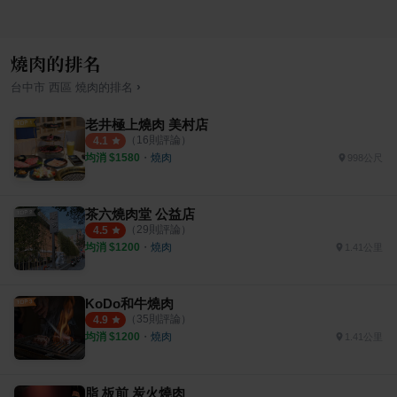
燒肉的排名
›
台中市
西區
燒肉
的排名
老井極上燒肉 美村店
（
16
則評論）
4.1
均消 $
1580
・
燒肉
998公尺
茶六燒肉堂 公益店
（
29
則評論）
4.5
均消 $
1200
・
燒肉
1.41公里
KoDo和牛燒肉
（
35
則評論）
4.9
均消 $
1200
・
燒肉
1.41公里
脂 板前 炭火燒肉