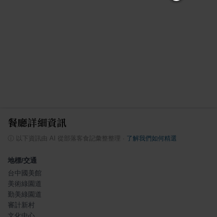
餐廳詳細資訊
ⓘ
以下資訊由 AI 從部落客食記彙整整理
·
了解我們如何精選
地標/交通
台中國美館
美術綠園道
勤美綠園道
審計新村
文化中心