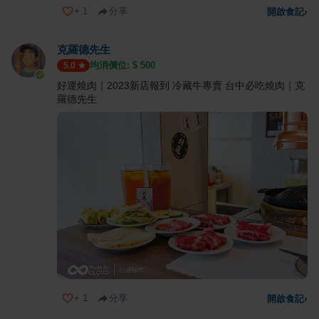
+
1
分享
開啟食記
›
克羅德先生
均消價位: $
500
5.0
好運燒肉｜2023新店報到 冷藏牛專賣 台中必吃燒肉｜克
羅德先生
+
1
分享
開啟食記
›