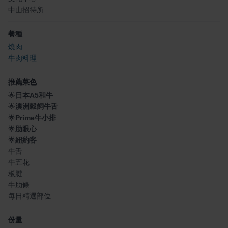
中山招待所
餐種
燒肉
牛肉料理
推薦菜色
🌟
日本A5和牛
🌟
澳洲穀飼牛舌
🌟
Prime牛小排
🌟
肋眼心
🌟
紐約客
牛舌
牛五花
板腱
牛肋條
每日精選部位
份量