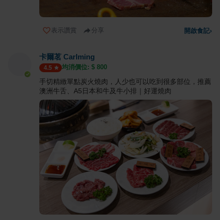
表示讚賞
分享
開啟食記
›
卡爾茗 Carlming
均消價位: $
800
4.5
手切精緻單點炭火燒肉，人少也可以吃到很多部位，推薦
澳洲牛舌、A5日本和牛及牛小排｜好運燒肉