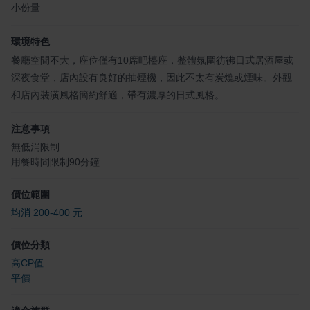
小份量
環境特色
餐廳空間不大，座位僅有10席吧檯座，整體氛圍彷彿日式居酒屋或
深夜食堂，店內設有良好的抽煙機，因此不太有炭燒或煙味。外觀
和店內裝潢風格簡約舒適，帶有濃厚的日式風格。
注意事項
無低消限制
用餐時間限制90分鐘
價位範圍
均消 200-400 元
價位分類
高CP值
平價