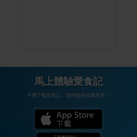
馬上體驗愛食記
手機下載愛食記，隨時隨地收藏美食！