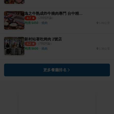
逸之牛熟成炸牛燒肉專門 台中精誠店
（
29
則評論）
4.7
均消 $
450
・
燒肉
1.89公里
新村站著吃烤肉 2號店
（
7
則評論）
4.2
均消 $
600
・
燒肉
1.36公里
更多餐廳排名