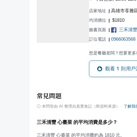
高雄市苓雅區
店家地址
|
$
1810
均消價位
|
三禾清豐
臉書頁面
|
0966063568
訂位電話
|
您是餐廳老闆？想要更多
觀看
1
則用戶
常見問題
ⓘ
本問答由 AI 整理自真實食記（附資料來源）
·
了解我
三禾清豐 心臺菜 的平均消費是多少？
三禾清豐 心臺菜 的平均消費約為 1810 元。