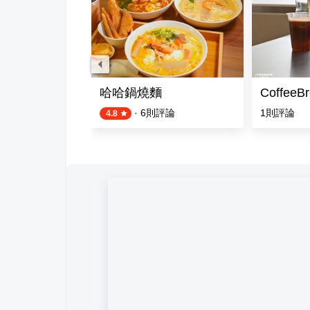
饅頭-高雄和平店
哈哈鍋燒麵
CoffeeB
評論
·
6
則評論
1
則評論
4.8