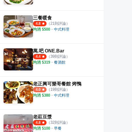
三餐暖食
（
21
則評論）
4.8
均消 $
500
・
中式料理
萬.吧 ONE.Bar
（
39
則評論）
4.4
均消 $
319
・
餐酒館
老正興可樂哥餐館 烤鴨
（
19
則評論）
4.0
均消 $
380
・
中式料理
老莊豆漿
（
32
則評論）
4.8
均消 $
100
・
早餐