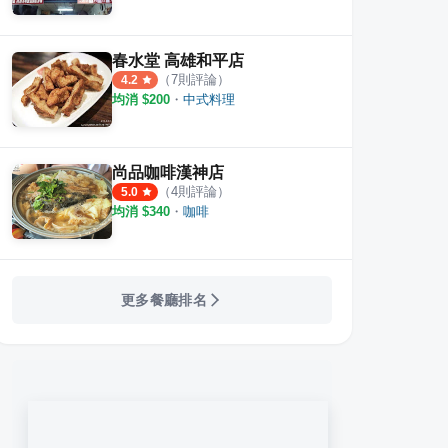
春水堂 高雄和平店
（
7
則評論）
4.2
均消 $
200
・
中式料理
尚品咖啡漢神店
（
4
則評論）
5.0
均消 $
340
・
咖啡
更多餐廳排名