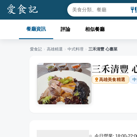
餐廳資訊
評論
相似餐廳
愛食記
›
高雄
精選
›
中式料理
›
三禾清豐 心臺菜
三禾清豐 
中
高雄
美食精選
今日營業: 18:00-22:0