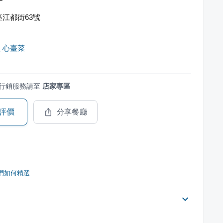
江都街63號
 心臺菜
行銷服務請至
店家專區
評價
分享餐廳
們如何精選