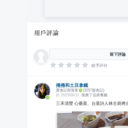
用戶評論
留下評論
給予評分
捲捲和土豆拿鐵
愛食記部落客
(
3257
篇食記)
於
2023/06/21
推薦了這家餐廳
三禾清豐 心臺菜。台菜詩人林主廚將