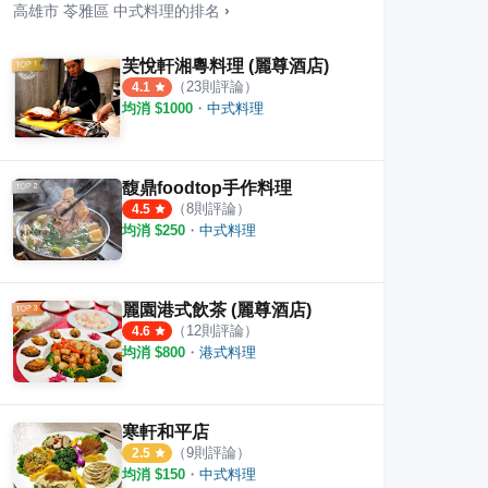
高雄市
苓雅區
中式料理
的排名
›
芙悅軒湘粵料理 (麗尊酒店)
（
23
則評論）
4.1
均消 $
1000
・
中式料理
nutes Coffee
雪之泉 當日手作限定霜淇淋專賣
卡啡
·
5
則評論
5.0
4.2
馥鼎foodtop手作料理
（
8
則評論）
4.5
均消 $
250
・
中式料理
麗園港式飲茶 (麗尊酒店)
（
12
則評論）
4.6
均消 $
800
・
港式料理
寒軒和平店
（
9
則評論）
2.5
均消 $
150
・
中式料理