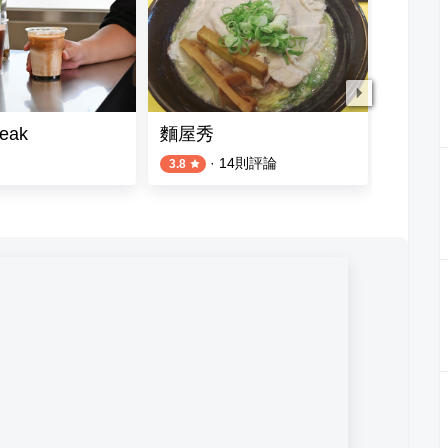
reak
麵屋秀
多那之Do
·
14
則評論
5
則評論
3.8