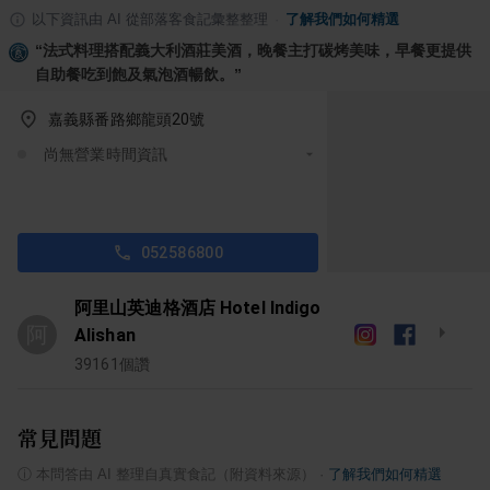
以下資訊由 AI 從部落客食記彙整整理
·
了解我們如何精選
“
法式料理搭配義大利酒莊美酒，晚餐主打碳烤美味，早餐更提供
自助餐吃到飽及氣泡酒暢飲。
”
嘉義縣番路鄉龍頭20號
尚無營業時間資訊
052586800
阿里山英迪格酒店 Hotel Indigo
阿
Alishan
39161
個讚
常見問題
ⓘ
本問答由 AI 整理自真實食記（附資料來源）
·
了解我們如何精選