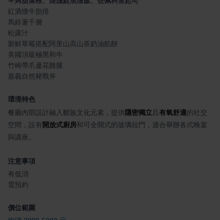
🌟
烤甜菜根、煙燻鮭魚燉飯、佐佩科里起司
紅酒燉牛肋排
馬鈴薯千層
松露汁
新鮮草莓搭配阿里山高山茶奶油餡餅
美國頂級極黑和牛
竹崎帶爪蘆花雞腿
嘉義自然豬戰斧
環境特色
餐廳內部設計融入鄒族文化元素，提供
隱密獨立
且
有氧舒適
的社交
空間，設有
開放式廚房
和可全開式的玻璃拉門，適合舉辦各式晚宴
與講座。
注意事項
有低消
需預約
價位範圍