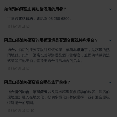
如何預約阿里山英迪格酒店的用餐？
可透過
電話預約
，電話為 05 258 6800。
資料來源
阿里山英迪格酒店的用餐環境是否適合慶祝特殊場合？
適合。
酒店的迎賓亭設計有儀式感，被稱為
求婚
亭，是
求婚
的熱
門地點。此外，酒店也曾舉辦過品酒味蕾饗宴，並提供精緻的法
式菜餚搭配美酒，營造出適合特殊場合的氛圍。
資料來源
阿里山英迪格酒店適合哪些族群前往？
適合
情侶約會
、
家庭聚餐
以及尋求精緻餐飲體驗的旅客。酒店的
環境設計融入在地文化，提供多樣化的餐飲選擇，並有適合慶祝
特殊場合的氛圍。
資料來源