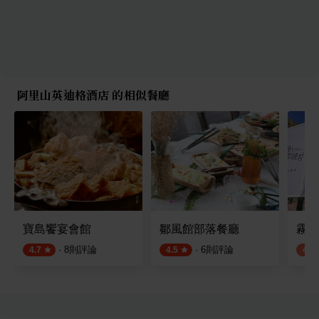
阿里山英迪格酒店 的相似餐廳
寶島饗宴會館
鄒風館部落餐廳
霧裡
·
8
則評論
·
6
則評論
4.7
4.5
4.2