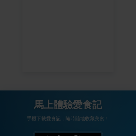
馬上體驗愛食記
手機下載愛食記，隨時隨地收藏美食！