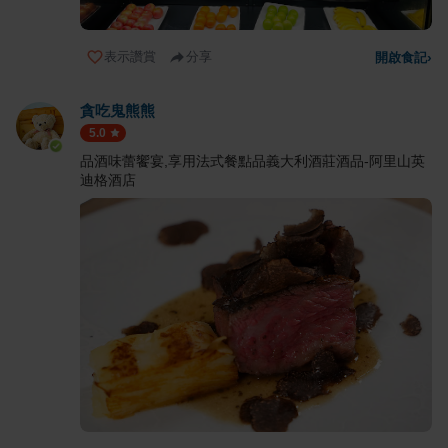
表示讚賞
分享
開啟食記
›
貪吃鬼熊熊
5.0
品酒味蕾饗宴,享用法式餐點品義大利酒莊酒品-阿里山英
迪格酒店