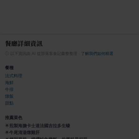
餐廳詳細資訊
ⓘ
以下資訊由 AI 從部落客食記彙整整理
·
了解我們如何精選
餐種
法式料理
海鮮
牛排
燉飯
甜點
推薦菜色
🌟
煎製海膽卡士達法國吉拉多生蠔
🌟
牛尾清湯燉雞肝