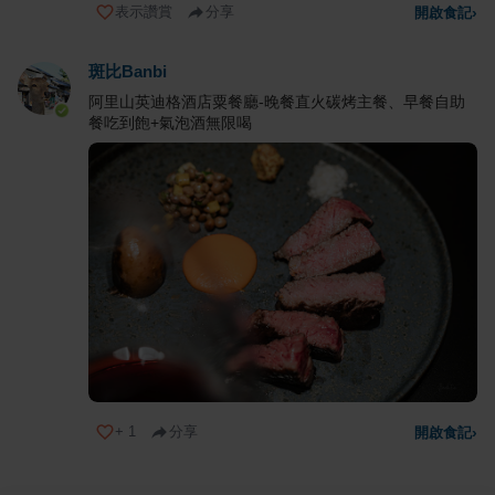
表示讚賞
分享
開啟食記
›
斑比Banbi
阿里山英迪格酒店粟餐廳-晚餐直火碳烤主餐、早餐自助
餐吃到飽+氣泡酒無限喝
+
1
分享
開啟食記
›