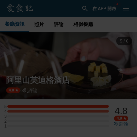
在 APP 開啟
餐廳資訊
照片
評論
相似餐廳
6
/
6
阿里山英迪格酒店
3
則評論
·
4.8
5
4.8
5 星：1 則評論
4
4 星：1 則評論
3
3 星：0 則評論
4.8
2
2 星：0 則評論
3
則評論
1
1 星：0 則評論