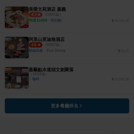
長榮文苑酒店 嘉義
（
5
則評論）
4.3
均消 $
1000
・
吃到飽
38.68公里
阿里山英迪格酒店
（
3
則評論）
4.8
精緻高級
・
Fine Dining
0公尺
嘉藝點水道頭文創聚落
（
1
則評論）
・
咖啡
43.28公里
更多餐廳排名