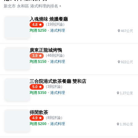
›
新北市
永和區
港式料理
的排名
入魂燒味 燒臘餐廳
（
19
則評論）
4.8
均消 $
250
・
港式料理
467公尺
廣東正龍城烤鴨
（
46
則評論）
3.9
均消 $
150
・
港式料理
922公尺
三合院港式飲茶餐廳 雙和店
（
3
則評論）
5.0
均消 $
350
・
港式料理
1.27公里
得閒飲茶
（
8
則評論）
4.9
均消 $
200
・
港式料理
1.35公里