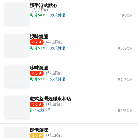
勝手港式點心
（
2
則評論）
均消 $
430
・
港式料理
0公尺
靚味燒臘
（
4
則評論）
4.7
均消 $
150
・
港式料理
589公尺
珍味燒臘
（
5
則評論）
4.5
均消 $
115
・
港式料理
747公尺
港式荃灣燒臘永和店
（
1
則評論）
5.0
$
・
港式料理
135公尺
鴨佬燒味
（
1
則評論）
2.0