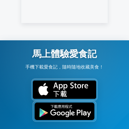
馬上體驗愛食記
手機下載愛食記，隨時隨地收藏美食！