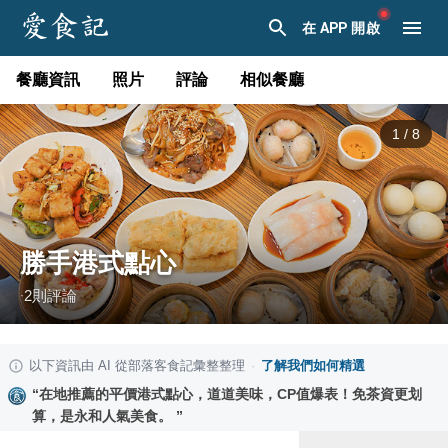
在 APP 開啟
餐廳資訊
照片
評論
相似餐廳
1
/
8
勝手港式點心
2
則評論
·
以下資訊由 AI 從部落客食記彙整整理
·
了解我們如何精選
“
在地推薦的平價港式點心，道道美味，CP值爆表！免茶資更划
算，是永和人氣美食。
”