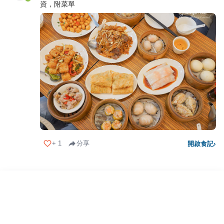
資，附菜單
+
1
分享
開啟食記
›