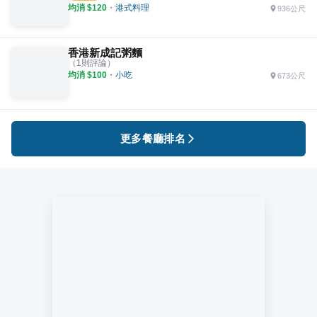
均消 $
120
・
港式料理
936公尺
香港新成記粥麵
（
1
則評論）
均消 $
100
・
小吃
673公尺
更多餐廳排名