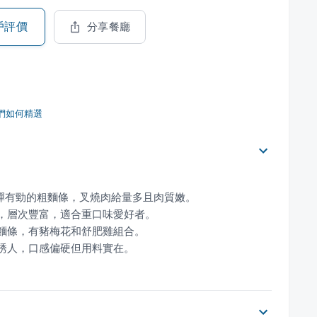
戶評價
分享餐廳
們如何精選
氣誘人，口感偏硬但用料實在。