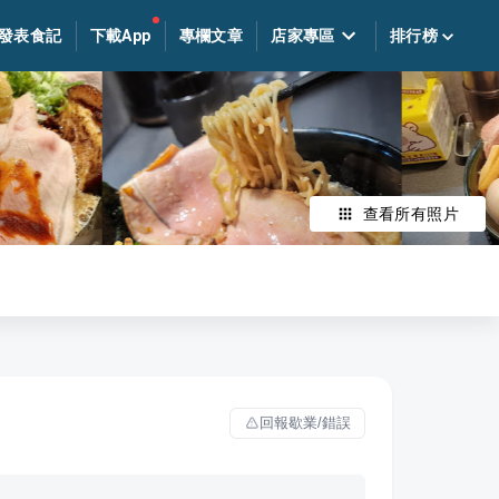
發表食記
下載App
專欄文章
店家專區
排行榜
查看所有照片
回報歇業/錯誤