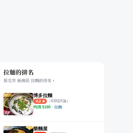
拉麵的排名
新北市
板橋區
拉麵
的排名
›
博多拉麵
（
43
則評論）
4.2
均消 $
180
・
拉麵
樂麵屋