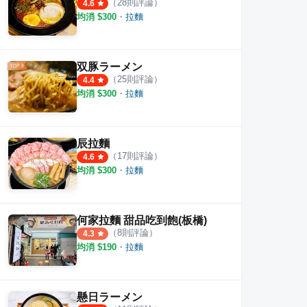
（
28
則評論）
4.6
均消 $
300
・
拉麵
双豚ラーメン
（
25
則評論）
4.4
均消 $
300
・
拉麵
辰拉麵
（
17
則評論）
4.6
均消 $
300
・
拉麵
何家拉麵 甜品吃到飽(板橋)
（
8
則評論）
4.3
均消 $
190
・
拉麵
懸日ラーメン