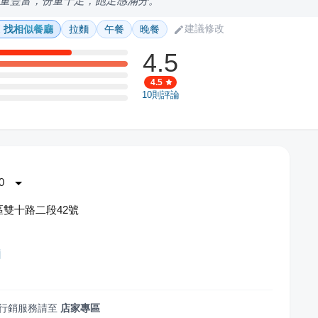
量豐富，份量十足，飽足感滿分。
建議修改
找相似餐廳
拉麵
午餐
晚餐
4.5
4.5
10
則評論
0
雙十路二段42號
麵
行銷服務請至
店家專區