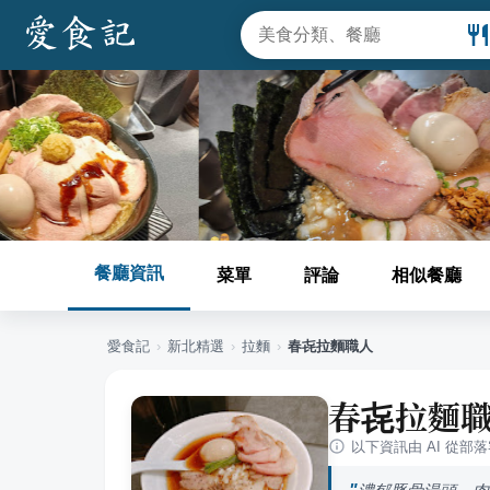
餐廳資訊
菜單
評論
相似餐廳
愛食記
›
新北
精選
›
拉麵
›
春㐂拉麵職人
春㐂拉麵
以下資訊由 AI 從部