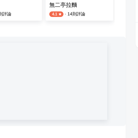
無二亭拉麵
麵や壹
則評論
·
14
則評論
4.1
4.0