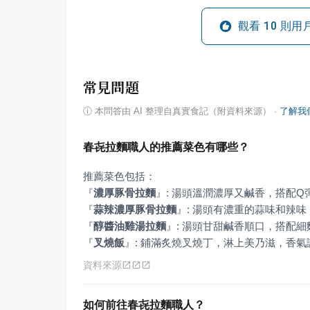
觀看
10
則用
常見問題
ⓘ
本問答由 AI 整理自真實食記（附資料來源）
·
了解我
春㐂拉麵職人的推薦菜色有哪些？
『
濃厚豚骨拉麵
』
『
蒜辣濃厚豚骨拉麵
』
『
醇醬油雞湯拉麵
』
『
叉燒飯
』
: 鋪滿炙燒叉燒丁，淋上美乃滋，香
資料來源
如何前往春㐂拉麵職人？