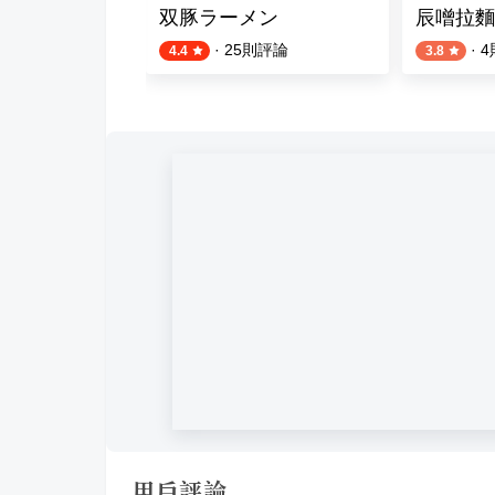
双豚ラーメン
辰噌拉麵
則評論
·
25
則評論
·
4
4.4
3.8
用戶評論