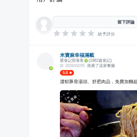
留下評論
給予評分
米寶麻幸福滿載
愛食記部落客
(
1982
篇食記)
於
2026/02/05
推薦了這家餐廳
5.0
濃郁豚骨湯頭、舒肥肉品，免費加麵