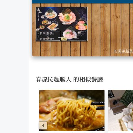
若需更新菜
春㐂拉麵職人 的相似餐廳