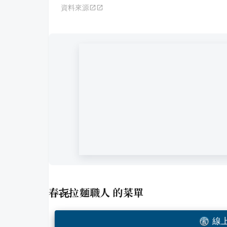
資料來源
春㐂拉麵職人
的菜單
線上