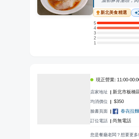
濃郁豚骨湯頭，肉
新北
美食精選
5
5 星：3 則評論
4
4 星：4 則評論
3
3 星：0 則評論
2
2 星：0 則評論
1
1 星：0 則評論
現正營業: 11:00-00:0
新北市板橋區
店家地址
|
$
350
均消價位
|
春㐂拉
臉書頁面
|
尚無電話
訂位電話
|
您是餐廳老闆？想要更多