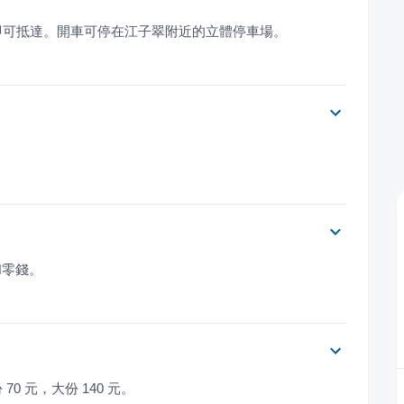
即可抵達。開車可停在江子翠附近的立體停車場。
和零錢。
70 元，大份 140 元。