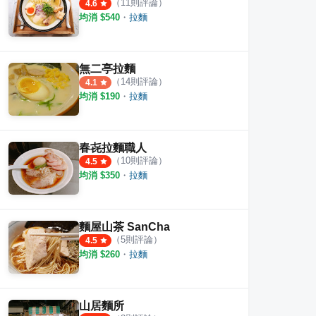
（
11
則評論）
4.6
均消 $
540
・
拉麵
無二亭拉麵
（
14
則評論）
4.1
均消 $
190
・
拉麵
春㐂拉麵職人
（
10
則評論）
4.5
均消 $
350
・
拉麵
麵屋山茶 SanCha
（
5
則評論）
4.5
均消 $
260
・
拉麵
山居麵所