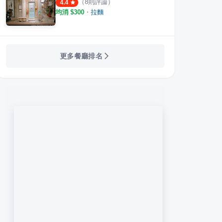
（
8
則評論）
4.4
ラーメン專門店
初原麵場 林口老街店
山居
均消 $
300
・
拉麵
·
5
則評論
·
3
則評論
4.3
4.4
更多餐廳排名