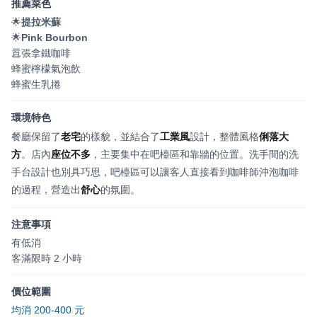
推薦菜色
🌟
提拉米蘇
🌟
Pink Bourbon
囂張拿鐵咖啡
蜂蜜檸檬氣泡飲
蜂蜜生乳捲
環境特色
餐廳保留了
老宅
的樣貌，並結合了
工業風
設計，整體風格
俐落大
方
。店內
座位不多
，主要集中在吧檯區和靠牆的位置。洗手間的洗
手台設計也別具巧思，吧檯區可以讓客人直接看到咖啡師沖泡咖啡
的過程，營造出
舒心
的氛圍。
注意事項
有低消
客滿限時 2 小時
價位範圍
均消 200-400 元