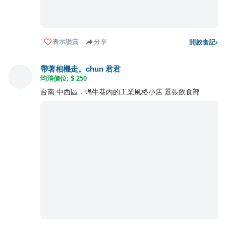
表示讚賞
分享
開啟食記
›
帶著相機走。chun 君君
均消價位: $
250
台南 中西區．蝸牛巷內的工業風格小店 囂張飲食部