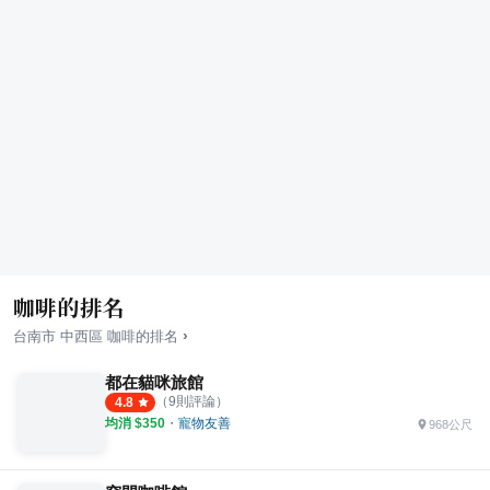
咖啡的排名
›
台南市
中西區
咖啡
的排名
都在貓咪旅館
（
9
則評論）
4.8
均消 $
350
・
寵物友善
968公尺