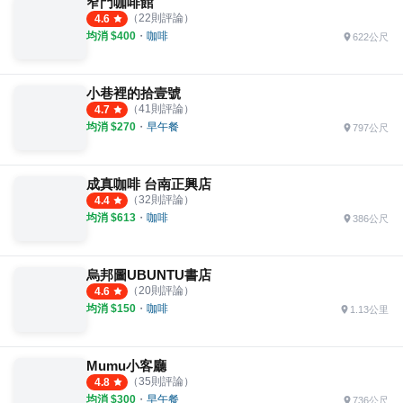
窄門咖啡館
（
22
則評論）
4.6
均消 $
400
・
咖啡
622公尺
小巷裡的拾壹號
（
41
則評論）
4.7
均消 $
270
・
早午餐
797公尺
成真咖啡 台南正興店
（
32
則評論）
4.4
均消 $
613
・
咖啡
386公尺
烏邦圖UBUNTU書店
（
20
則評論）
4.6
均消 $
150
・
咖啡
1.13公里
Mumu小客廳
（
35
則評論）
4.8
均消 $
300
・
早午餐
736公尺