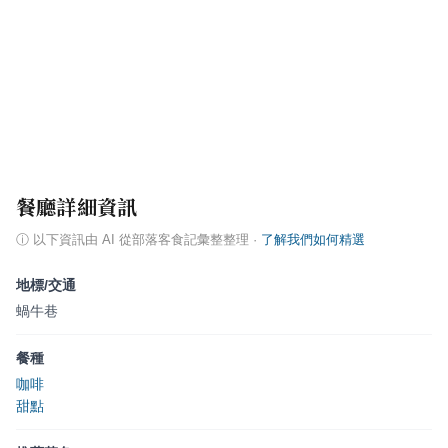
餐廳詳細資訊
ⓘ
以下資訊由 AI 從部落客食記彙整整理
·
了解我們如何精選
地標/交通
蝸牛巷
餐種
咖啡
甜點