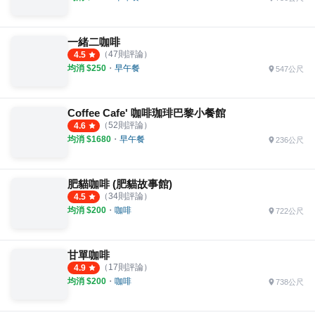
一緒二咖啡
（
47
則評論）
4.5
均消 $
250
・
早午餐
547公尺
Coffee Cafe' 咖啡珈琲巴黎小餐館
（
52
則評論）
4.6
均消 $
1680
・
早午餐
236公尺
肥貓咖啡 (肥貓故事館)
（
34
則評論）
4.5
均消 $
200
・
咖啡
722公尺
甘單咖啡
（
17
則評論）
4.9
均消 $
200
・
咖啡
738公尺