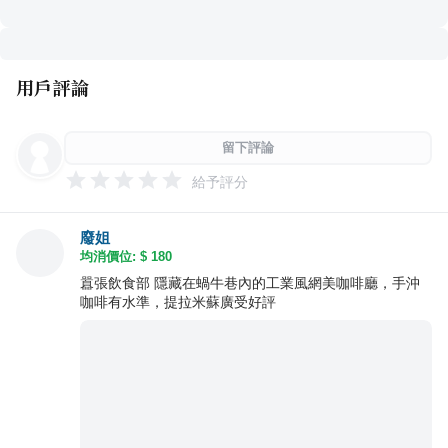
用戶評論
留下評論
給予評分
廢姐
均消價位: $
180
囂張飲食部 隱藏在蝸牛巷內的工業風網美咖啡廳，手沖
咖啡有水準，提拉米蘇廣受好評