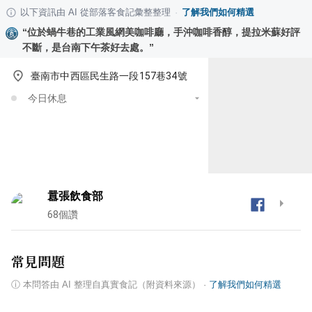
以下資訊由 AI 從部落客食記彙整整理
·
了解我們如何精選
“
位於蝸牛巷的工業風網美咖啡廳，手沖咖啡香醇，提拉米蘇好評
不斷，是台南下午茶好去處。
”
臺南市中西區民生路一段157巷34號
今日休息
囂張飲食部
68
個讚
常見問題
ⓘ
本問答由 AI 整理自真實食記（附資料來源）
·
了解我們如何精選