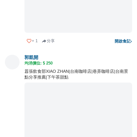
+
1
分享
開啟食記
›
郭凱開
均消價位: $
250
囂張飲食部XIAO ZHAN|台南咖啡店|巷弄咖啡店|台南景
點分享推薦|下午茶甜點