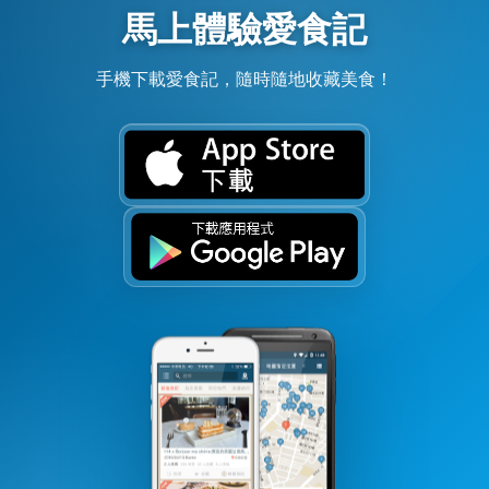
馬上體驗愛食記
手機下載愛食記，隨時隨地收藏美食！