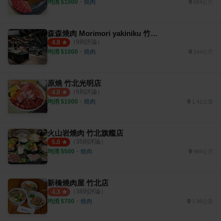
均消 $
1000
・
燒肉
684公尺
森森燒肉 Morimori yakiniku 竹北店
（
9
則評論）
4.8
均消 $
1000
・
燒肉
244公尺
原燒 竹北光明店
（
6
則評論）
4.0
均消 $
1000
・
燒肉
1.41公里
火山岩燒肉 竹北旗艦店
（
35
則評論）
5.0
均消 $
500
・
燒肉
984公尺
新橋燒肉屋 竹北店
（
38
則評論）
4.3
均消 $
700
・
燒肉
1.96公里