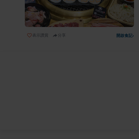
表示讚賞
分享
開啟食記
›