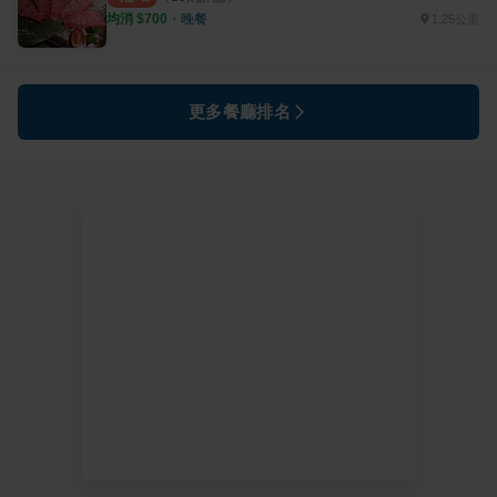
均消 $
700
・
晚餐
1.25公里
更多餐廳排名