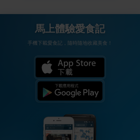
馬上體驗愛食記
手機下載愛食記，隨時隨地收藏美食！