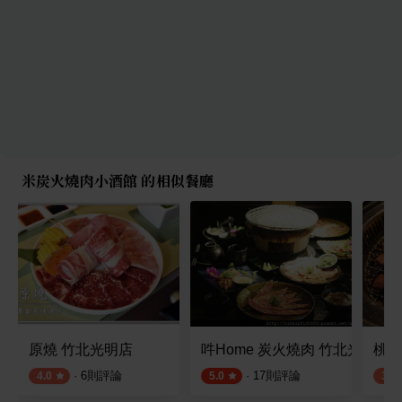
米炭火燒肉小酒館 的相似餐廳
原燒 竹北光明店
吽Home 炭火燒肉 竹北光明店
桃太
·
6
則評論
·
17
則評論
4.0
5.0
3.6