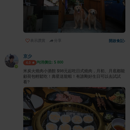
表示讚賞
分享
開啟食記
›
京少
均消價位: $
800
4.0
米炭火燒肉小酒館 $98元起吃日式燒肉，月初、月底都能
顧荷包輕鬆吃！壽星送龍蝦！有誰剛好生日可以去試試
看?