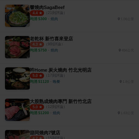
響燒肉SagaBeef
（
21
則評論）
4.4
均消 $
300
・
燒肉
1.06公里
老乾杯 新竹喜來登店
（
9
則評論）
4.3
均消 $
750
・
燒肉
456公尺
吽Home 炭火燒肉 竹北光明店
（
17
則評論）
5.0
均消 $
1120
・
晚餐
1.8公里
大股熟成燒肉專門 新竹竹北店
（
12
則評論）
5.0
均消 $
1200
・
燒肉
1.63公里
箶同燒肉7號店
（
15
則評論）
4.2