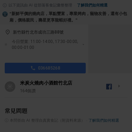
以下資訊由 AI 從部落客食記彙整整理
·
了解我們如何精選
“
新鮮平價的燒肉店，單點豐富，專業烤肉，寵物友善，還有小包
廂，價格親民，壽星更享龍蝦好禮。
”
新竹縣竹北市成功三路88號
今日營業: 11:00-14:00, 17:30-00:00,
00:00-01:00
036685268
米炭火燒肉小酒館竹北店
米
164
個讚
常見問題
ⓘ
本問答由 AI 整理自真實食記（附資料來源）
·
了解我們如何精選