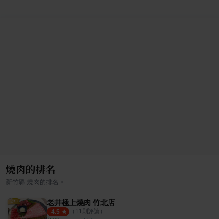
燒肉的排名
›
新竹縣
燒肉
的排名
老井極上燒肉 竹北店
（
11
則評論）
4.5