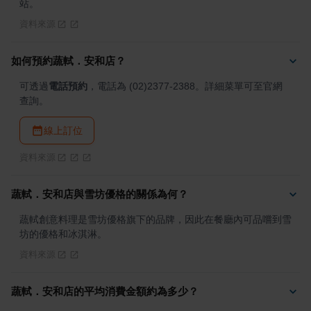
站。
資料來源
如何預約蔬軾．安和店？
可透過
電話預約
，電話為 (02)2377-2388。詳細菜單可至官網
查詢。
線上訂位
資料來源
蔬軾．安和店與雪坊優格的關係為何？
蔬軾創意料理是雪坊優格旗下的品牌，因此在餐廳內可品嚐到雪
坊的優格和冰淇淋。
資料來源
蔬軾．安和店的平均消費金額約為多少？