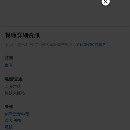
餐廳詳細資訊
ⓘ
以下資訊由 AI 從部落客食記彙整整理
·
了解我們如何精選
商圈
東區
地標/交通
六張犁站
科技大樓站
餐種
創意蔬食料理
義大利麵
燉飯