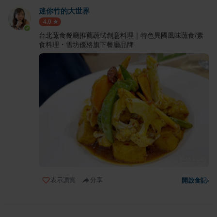
迷你竹的大世界
4.0
台北蔬食餐廳推薦蔬軾創意料理｜特色異國風味蔬食/素
食料理・雪坊優格旗下餐廳品牌
表示讚賞
分享
開啟食記
›