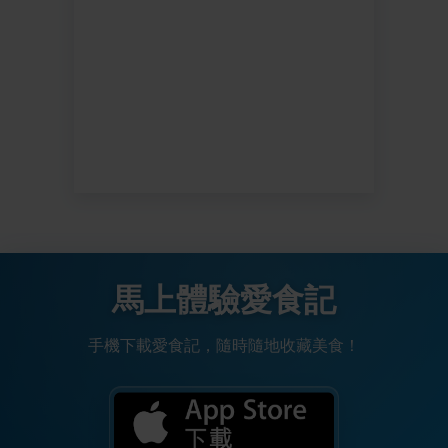
馬上體驗愛食記
手機下載愛食記，隨時隨地收藏美食！