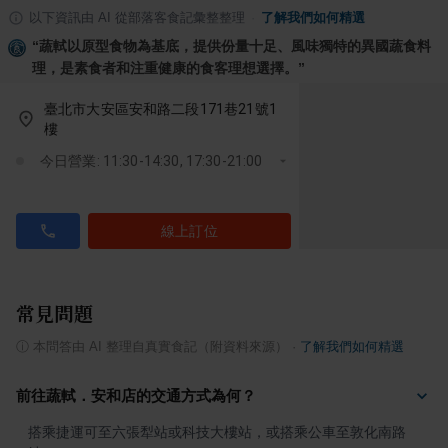
以下資訊由 AI 從部落客食記彙整整理
·
了解我們如何精選
“
蔬軾以原型食物為基底，提供份量十足、風味獨特的異國蔬食料
理，是素食者和注重健康的食客理想選擇。
”
臺北市大安區安和路二段171巷21號1
樓
今日營業: 11:30-14:30, 17:30-21:00
線上訂位
常見問題
ⓘ
本問答由 AI 整理自真實食記（附資料來源）
·
了解我們如何精選
前往蔬軾．安和店的交通方式為何？
搭乘捷運可至六張犁站或科技大樓站，或搭乘公車至敦化南路