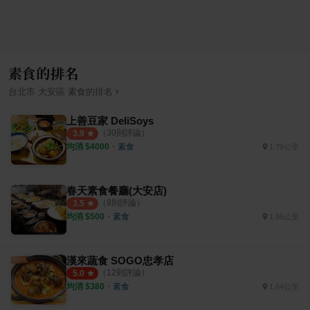
素食的排名
›
台北市
大安區
素食
的排名
上善豆家 DeliSoys
（
30
則評論）
3.9
均消 $
4000
・
素食
1.79公里
春天素食餐廳(大安店)
（
8
則評論）
3.5
均消 $
500
・
素食
1.86公里
漢來蔬食 SOGO忠孝店
（
12
則評論）
5.0
均消 $
380
・
素食
1.64公里