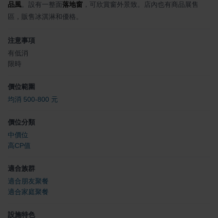
品風
。設有一整面
落地窗
，可欣賞窗外景致。店內也有商品展售
區，販售冰淇淋和優格。
注意事項
有低消
限時
價位範圍
均消 500-800 元
價位分類
中價位
高CP值
適合族群
適合朋友聚餐
適合家庭聚餐
設施特色