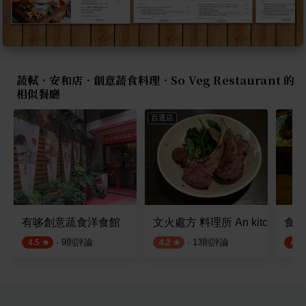
蔬軾．安和店．創意蔬食料理．So Veg Restaurant 的
相似餐廳
百選店
有哆創意蔬食洋食館
文火處方 料理所 An kitchen
食三
·
9
則評論
·
13
則評論
4.5
4.2
4.9