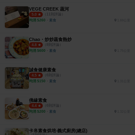
VEGE CREEK 蔬河
（
11
則評論）
5.0
均消 $
260
・
素食
1.69公里
Chao・炒炒蔬食熱炒
（
8
則評論）
4.8
均消 $
600
・
素食
1.75公里
誠食健康素食
（
6
則評論）
4.5
均消 $
150
・
素食
1.31公里
佛緣素食
（
6
則評論）
4.4
均消 $
200
・
素食
1.32公里
卡帛素食烘培‧義式廚房(總店)
（
5
則評論）