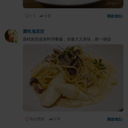
+
1
分享
開啟食記
›
愛吃鬼芸芸
蔬軾創意蔬食料理餐廳，份量大又美味，推一個😋
表示讚賞
分享
開啟食記
›