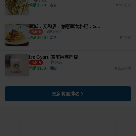
均消 $
270
・
素食
938公尺
蔬軾．安和店．創意蔬食料理．So Veg Restaurant
（
3
則評論）
4.0
均消 $
600
・
素食
0公尺
Ice Gyaru 霜淇淋專門店
（
11
則評論）
4.5
均消 $
100
・
甜點
2.79公里
更多餐廳排名