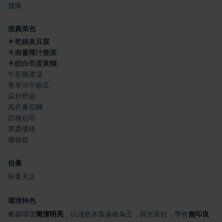
披薩
推薦菜色
🌟
乾鍋臭豆腐
🌟
南薑椰汁燉菜
🌟
皎白筍蛋黃麵
牛肝菌濃湯
香草洋芋櫛瓜
蒜炒野菇
風乾番茄麵
四種起司
果醬優格
優格飲
份量
份量充足
環境特色
餐廳環境
簡潔明亮
，以淺色木製桌椅為主，採光良好，帶有
無印良