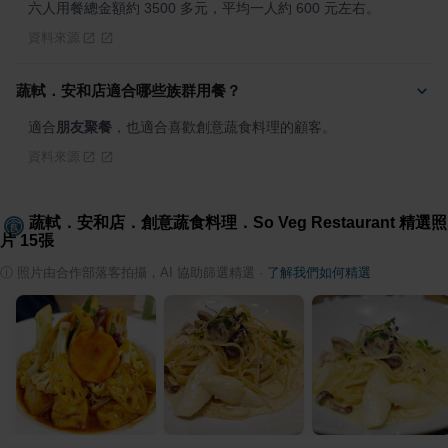
六人用餐總金額約 3500 多元，平均一人約 600 元左右。
資料來源
蔬軾．安和店適合哪些族群用餐？
適合
朋友聚餐
，也適合喜歡創意蔬食料理的顧客。
資料來源
蔬軾．安和店．創意蔬食料理．So Veg Restaurant
精選照
片
15
張
ⓘ
照片由合作部落客拍攝，AI 協助篩選精選
·
了解我們如何精選