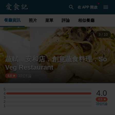
在 APP 開啟
餐廳資訊
照片
菜單
評論
相似餐廳
3
/
10
蔬軾．安和店．創意蔬食料理．So
Veg Restaurant
3
則評論
·
4.0
5
4.0
5 星：0 則評論
4
4 星：1 則評論
3
3 星：0 則評論
4.0
2
2 星：0 則評論
3
則評論
1
1 星：0 則評論