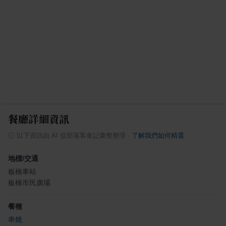
餐廳詳細資訊
ⓘ
以下資訊由 AI 從部落客食記彙整整理
·
了解我們如何精選
地標/交通
板橋車站
板橋市民廣場
餐種
串燒