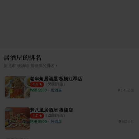
居酒屋的排名
›
新北市
板橋區
居酒屋
的排名
老串角居酒屋 板橋江翠店
（
55
則評論）
4.4
均消 $
600
・
居酒屋
1.45公里
老八風居酒屋 板橋店
（
26
則評論）
4.7
均消 $
500
・
居酒屋
862公尺