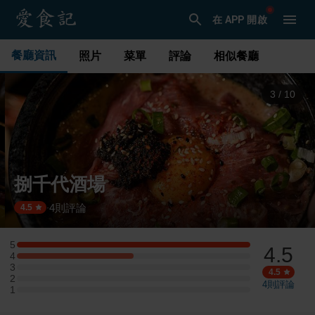
在 APP 開啟
餐廳資訊
照片
菜單
評論
相似餐廳
3
/
10
捌千代酒場
4
則評論
·
4.5
5
4.5
5 星：2 則評論
4
4 星：1 則評論
3
3 星：0 則評論
4.5
2
2 星：0 則評論
4
則評論
1
1 星：0 則評論