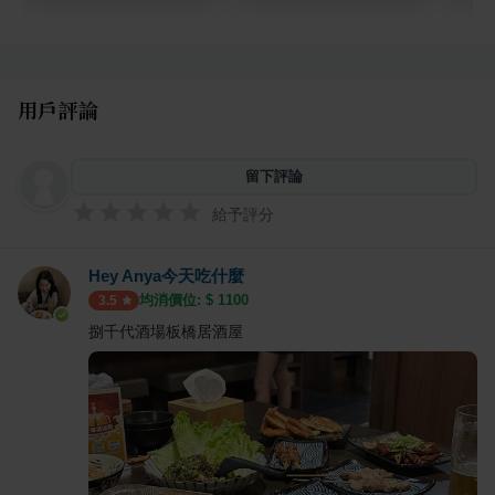
用戶評論
留下評論
給予評分
Hey Anya今天吃什麼
均消價位: $
1100
3.5
捌千代酒場板橋居酒屋