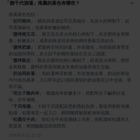
「捌千代酒場」推薦的菜色有哪些？
『
起司豬肉
』
: 豬肉與香濃起司完美融合，在炭火的烤制下，起
『
鹽烤豬五花
』
: 豬五花在炭火的精心烤制下，表皮變得金黃酥
『
鹽烤肥腸
』
: 肥腸烤至恰到好處，外表微焦，內部保留著豐富
『
醬烤雞皮
』
: 雞皮在醬料的精心醃制下，經過炭火烤制，變得
『
奶油馬鈴薯
』
: 馬鈴薯烤至軟糯，外皮微微金黃，奶油的香甜
均勻地包裹著，入口即化的口感與濃郁的奶油香在口中交織，香
『
明太子雞肉串
』
: 雞腿肉串鮮嫩多汁，搭配明太子鹹香好滋
『
干貝海膽
』
: 大顆干貝搭配晶瑩剔透鮭魚卵，最後用新鮮海膽
『
松露生牛肉
』
: 鮮紅生牛肉底層鋪上洋蔥，搭配濃郁松露與大
顆蛋黃，整體酸酸甜甜很開胃。
資料來源