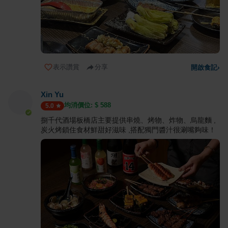
表示讚賞
分享
開啟食記
›
Xin Yu
均消價位: $
588
5.0
捌千代酒場板橋店主要提供串燒、烤物、炸物、烏龍麵 ,
炭火烤鎖住食材鮮甜好滋味 ,搭配獨門醬汁很涮嘴夠味！