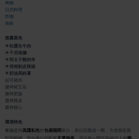
烤物
日式料理
炸物
海鮮
推薦菜色
🌟
松露生牛肉
🌟
干貝海膽
🌟
明太子雞肉串
🌟
培根剝皮辣椒
🌟
奶油馬鈴薯
起司豬肉
鹽烤豬五花
鹽烤肥腸
醬烤雞皮
醬烤雞心
環境特色
餐廳提供
高隱私性
的
包廂隔間
座位，座位區圍成一圈，方便朋友面
對面暢聊，部分座位區配有
充電插座
。另設有一間可容納15人的
獨