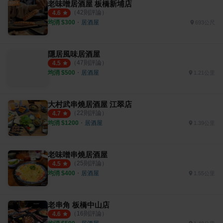
老味噌居酒屋 板橋新埔店
（
42
則評論）
4.6
均消 $
300
・
居酒屋
693公尺
隱居風味居酒屋
（
47
則評論）
4.5
均消 $
500
・
居酒屋
1.21公里
大村武串燒居酒屋 江翠店
（
22
則評論）
4.7
均消 $
1200
・
居酒屋
1.39公里
老味噌串燒居酒屋
（
25
則評論）
4.5
均消 $
400
・
居酒屋
1.55公里
老串角 板橋中山店
（
16
則評論）
4.6