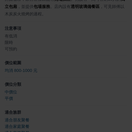
立包廂
，並提供
包場服務
。店內設有
透明玻璃備餐區
，可見師傅以
木炭炭火燒烤的過程。
注意事項
有低消
限時
可預約
價位範圍
均消 800-1000 元
價位分類
中價位
平價
適合族群
適合朋友聚餐
適合家庭聚餐