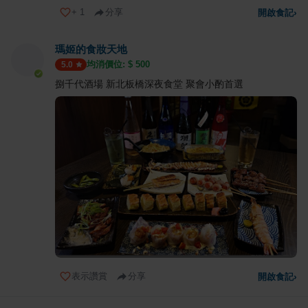
+
1
分享
開啟食記
›
瑪姬的食妝天地
均消價位: $
500
5.0
捌千代酒場 新北板橋深夜食堂 聚會小酌首選
表示讚賞
分享
開啟食記
›