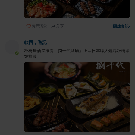
表示讚賞
分享
開啟食記
›
軟西，遊記
板橋居酒屋推薦「捌千代酒場」正宗日本職人燒烤板橋串
燒推薦