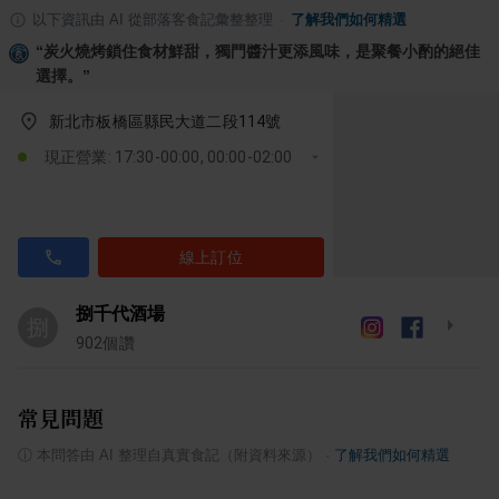
以下資訊由 AI 從部落客食記彙整整理
·
了解我們如何精選
“
炭火燒烤鎖住食材鮮甜，獨門醬汁更添風味，是聚餐小酌的絕佳
選擇。
”
新北市板橋區縣民大道二段114號
現正營業: 17:30-00:00, 00:00-02:00
線上訂位
捌千代酒場
捌
902
個讚
常見問題
ⓘ
本問答由 AI 整理自真實食記（附資料來源）
·
了解我們如何精選