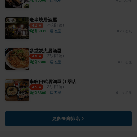
均消 $
500
・
居酒屋
1.48公里
老串燒居酒屋
（
29
則評論）
4.2
均消 $
831
・
居酒屋
206公尺
參堂炭火居酒屋
（
27
則評論）
4.9
均消 $
300
・
居酒屋
1.6公里
串岐日式居酒屋 江翠店
（
22
則評論）
4.5
均消 $
600
・
居酒屋
1.85公里
更多餐廳排名