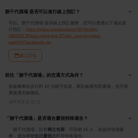
捌千代酒場 是否可以進行線上預訂？
可以。捌千代酒場 提供線上預訂服務，您可以透過以下連結進
行預訂：
https://inline.app/booking/-NIYBmMn-
UBA92F3Pawu:inline-live-3?utm_source=inline-
web%7Cfacebook-cta
線上訂位
前往「捌千代酒場」的交通方式為何？
從板橋車站步行約 10 分鐘可抵達，鄰近板橋市民廣場，也可搭
乘捷運至板橋站。
資料來源
「捌千代酒場」是否適合慶祝特殊場合？
「捌千代酒場」設有
獨立包廂
，可容納 15 人，並提供包場服
務，適合舉辦
生日慶祝
派對等特殊場合。