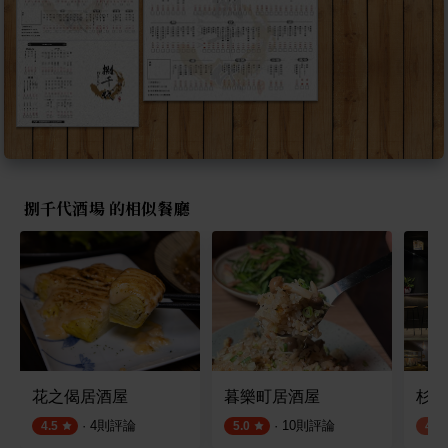
捌千代酒場 的相似餐廳
花之偈居酒屋
暮樂町居酒屋
杉男
·
4
則評論
·
10
則評論
4.5
5.0
4.2