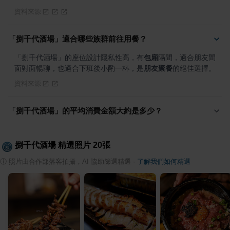
資料來源
「捌千代酒場」適合哪些族群前往用餐？
「捌千代酒場」的座位設計隱私性高，有
包廂
隔間，適合朋友間
面對面暢聊，也適合下班後小酌一杯，是
朋友聚餐
的絕佳選擇。
資料來源
「捌千代酒場」的平均消費金額大約是多少？
捌千代酒場
精選照片
20
張
ⓘ
照片由合作部落客拍攝，AI 協助篩選精選
·
了解我們如何精選