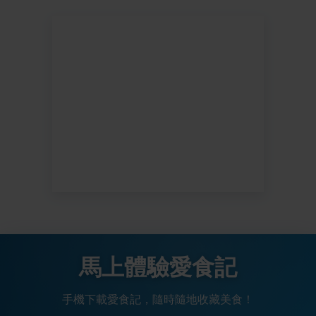
馬上體驗愛食記
手機下載愛食記，隨時隨地收藏美食！