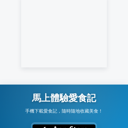
馬上體驗愛食記
手機下載愛食記，隨時隨地收藏美食！