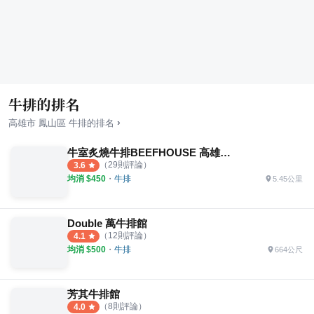
牛排的排名
›
高雄市
鳳山區
牛排
的排名
牛室炙燒牛排BEEFHOUSE 高雄鳳山店
（
29
則評論）
3.6
均消 $
450
・
牛排
5.45公里
Double 萬牛排館
（
12
則評論）
4.1
均消 $
500
・
牛排
664公尺
芳其牛排館
（
8
則評論）
4.0