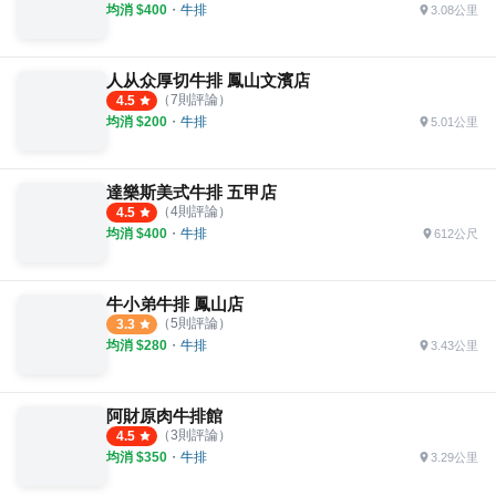
均消 $
400
・
牛排
3.08公里
人从众厚切牛排 鳳山文濱店
（
7
則評論）
4.5
均消 $
200
・
牛排
5.01公里
達樂斯美式牛排 五甲店
（
4
則評論）
4.5
均消 $
400
・
牛排
612公尺
牛小弟牛排 鳳山店
（
5
則評論）
3.3
均消 $
280
・
牛排
3.43公里
阿財原肉牛排館
（
3
則評論）
4.5
均消 $
350
・
牛排
3.29公里