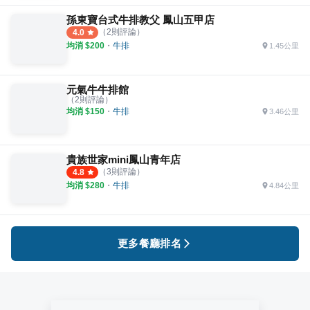
孫東寶台式牛排教父 鳳山五甲店
（
2
則評論）
4.0
均消 $
200
・
牛排
1.45公里
元氣牛牛排館
（
2
則評論）
均消 $
150
・
牛排
3.46公里
貴族世家mini鳳山青年店
（
3
則評論）
4.8
均消 $
280
・
牛排
4.84公里
更多餐廳排名