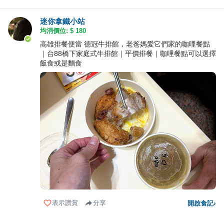
迷你拿鐵小站
均消價位: $
180
高雄排餐便當 德冠牛排館，老爸媽愛它們家的咖哩餐點
｜台88橋下家庭式牛排館｜平價排餐｜咖哩餐點可以選擇
飯食或是麵食
表示讚賞
分享
開啟食記
›