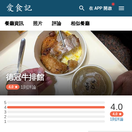
在 APP 開啟
餐廳資訊
照片
評論
相似餐廳
德冠牛排館
1
則評論
·
4.0
5
4.0
5 星：0 則評論
4
4 星：1 則評論
3
3 星：0 則評論
4.0
2
2 星：0 則評論
1
則評論
1
1 星：0 則評論