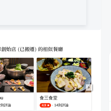
北萬華創始店 (已搬遷) 的相似餐廳
bu
食三食堂
薩莉亞
2
則評論
·
14
則評論
4.9
3.9