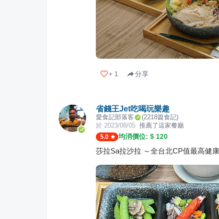
+
1
分享
省錢王Jet吃喝玩樂趣
愛食記部落客
(
2218
篇食記)
於
2023/08/05
推薦了這家餐廳
均消價位: $
120
5.0
莎拉Sa拉沙拉 ～全台北CP值最高健