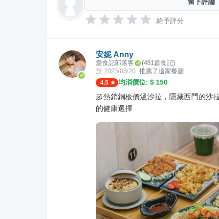
留下評論
給予評分
安妮 Anny
愛食記部落客
(
481
篇食記)
於
2023/08/20
推薦了這家餐廳
均消價位: $
150
4.5
超熱銷銅板價溫沙拉，隱藏西門的沙
的健康選擇