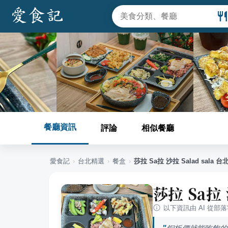
餐廳資訊
評論
相似餐廳
愛食記
›
台北
精選
›
餐盒
›
莎拉 Sa拉 沙拉 Salad sala
莎拉 Sa拉 
以下資訊由 AI 從部