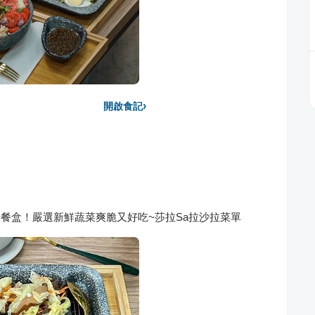
›
開啟食記
康餐盒！嚴選新鮮蔬菜爽脆又好吃~莎拉Sa拉沙拉菜單