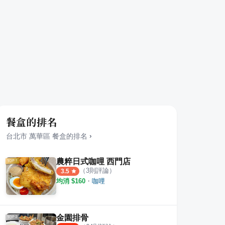
餐盒的排名
台北市
萬華區
餐盒
的排名
›
農粹日式咖哩 西門店
（
3
則評論）
3.5
均消 $
160
・
咖哩
 西門店
NARA Thai Cuisine
Sem
·
4
則評論
·
47
則評論
7
則評
4.0
金園排骨