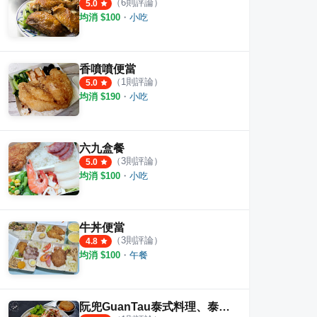
（
6
則評論）
5.0
均消 $
100
・
小吃
香噴噴便當
（
1
則評論）
5.0
均消 $
190
・
小吃
六九盒餐
（
3
則評論）
5.0
均消 $
100
・
小吃
牛丼便當
（
3
則評論）
4.8
均消 $
100
・
午餐
阮兜GuanTau泰式料理、泰式奶茶、便當、精緻餐盒、外帶午餐