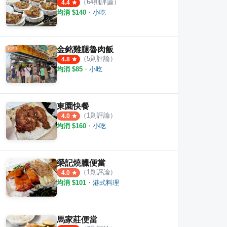
（
64
則評論）
4.4
均消 $
140
・
小吃
金銘雞腿魯肉飯
（
5
則評論）
4.8
均消 $
85
・
小吃
東園快餐
（
1
則評論）
4.0
均消 $
160
・
小吃
榮記燒臘便當
（
1
則評論）
4.0
均消 $
101
・
港式料理
馬家莊便當