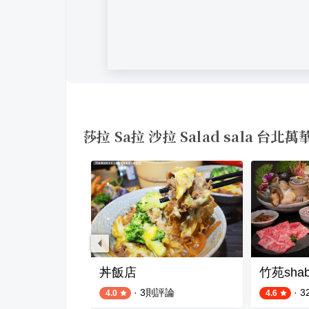
莎拉 Sa拉 沙拉 Salad sala 台
焙坊
丼飯店
竹苑sha
則評論
·
3
則評論
·
3
4.0
4.6