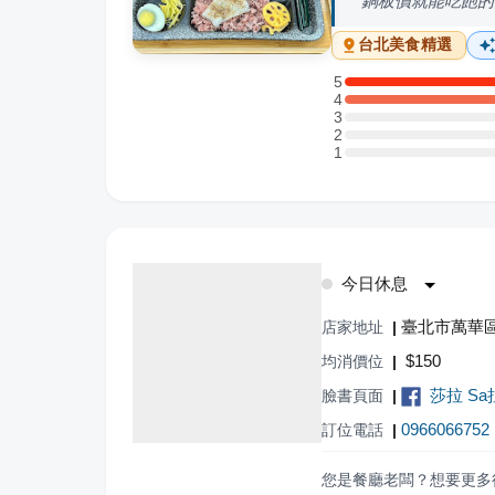
銅板價就能吃飽的
台北
美食精選
5
5 星：1 則評論
4
4 星：1 則評論
3
3 星：0 則評論
2
2 星：0 則評論
1
1 星：0 則評論
今日休息
臺北市萬華區
店家地址
|
$
150
均消價位
|
莎拉 Sa拉
臉書頁面
|
0966066752
訂位電話
|
您是餐廳老闆？想要更多