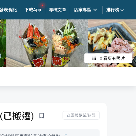
發表食記
下載App
專欄文章
店家專區
排行榜
查看所有照片
 (已搬遷)
回報歇業/錯誤