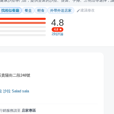
健康沙拉專門店，提供豐富的沙拉、便當、手捲、三明治等選擇，
建議修改
找相似餐廳
餐盒
輕食
外帶外送店家
4.8
4.8
2
則評論
貴陽街二段248號
 沙拉 Salad sala
行銷服務請至
店家專區