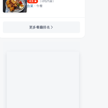
（
1
則評論）
4.5
合菜
・
午餐
更多餐廳排名