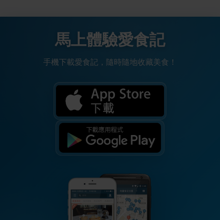
馬上體驗愛食記
手機下載愛食記，隨時隨地收藏美食！