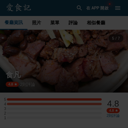
在 APP 開啟
餐廳資訊
照片
菜單
評論
相似餐廳
6
/
7
食凡
2
則評論
·
4.8
5
4.8
5 星：1 則評論
4
4 星：1 則評論
3
3 星：0 則評論
4.8
2
2 星：0 則評論
2
則評論
1
1 星：0 則評論