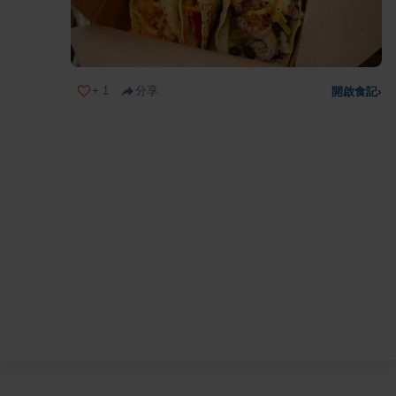
+
1
分享
開啟食記
›