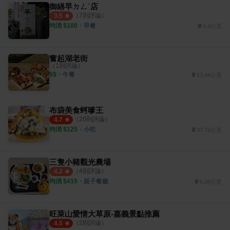
御繕早ㄉㄥˋ店
（
7
則評論）
3.5
均消 $
100
・
早餐
4.4公里
奮起湖老街
（
1
則評論）
$$
・
午餐
23.44公里
布袋美食蚵嗲王
（
20
則評論）
4.7
均消 $
125
・
小吃
37.76公里
三隻小豬觀光農場
（
4
則評論）
4.2
均消 $
415
・
親子餐廳
6.08公里
旺萊山愛情大草原-嘉義景點推薦
（
2
則評論）
4.5