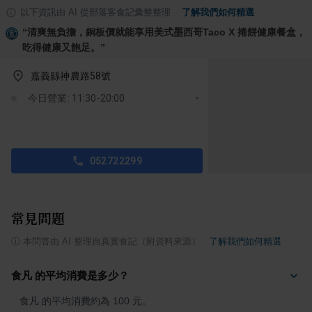
以下資訊由 AI 從部落客食記彙整整理
·
了解我們如何精選
“
清爽無負擔，銅板價就能享用美式墨西哥Taco X 捲餅健康餐盒，
吃得健康又飽足。
”
嘉義縣神農路58號
今日營業: 11:30-20:00
052722299
常見問題
ⓘ
本問答由 AI 整理自真實食記（附資料來源）
·
了解我們如何精選
食凡 的平均消費是多少？
食凡 的平均消費約為 100 元。