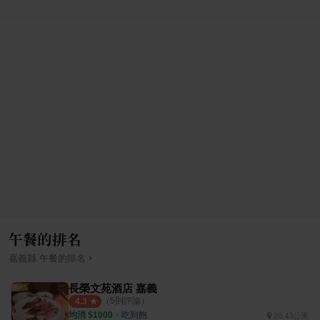
午餐的排名
›
嘉義縣
午餐
的排名
長榮文苑酒店 嘉義
（
5
則評論）
4.3
均消 $
1000
・
吃到飽
20.43公里