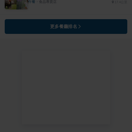
午餐
・
食品專賣店
17.4公里
更多餐廳排名