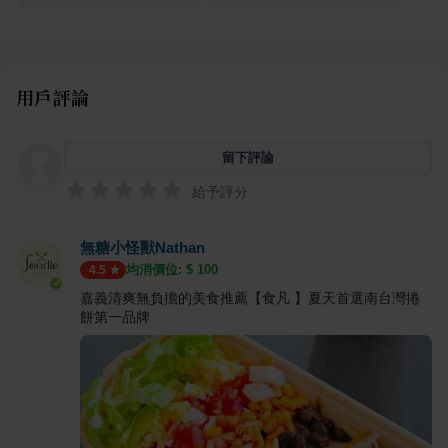
用戶評論
留下評論
給予評分
無糖小怪獸Nathan
均消價位: $
100
4.5
嘉義清爽無負擔的美食推薦【食凡 】夏天首選南台灣捲
餅第一品牌