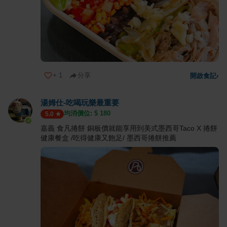
+
1
分享
開啟食記
›
湯姆仕-吃喝玩樂最重要
均消價位: $
180
5.0
嘉義 食凡捲餅 銅板價就能享用到美式墨西哥Taco X 捲餅
健康餐盒 /吃得健康又飽足/ 墨西哥捲餅推薦