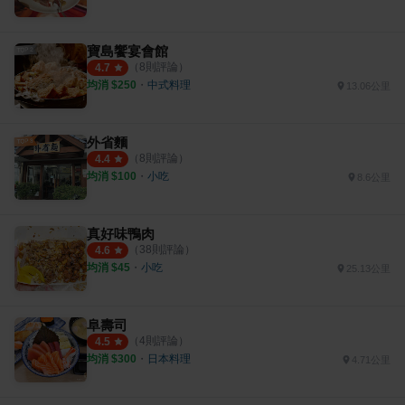
寶島饗宴會館
（
8
則評論）
4.7
均消 $
250
・
中式料理
13.06公里
外省麵
（
8
則評論）
4.4
均消 $
100
・
小吃
8.6公里
真好味鴨肉
（
38
則評論）
4.6
均消 $
45
・
小吃
25.13公里
阜壽司
（
4
則評論）
4.5
均消 $
300
・
日本料理
4.71公里