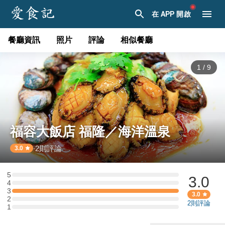
在 APP 開啟
餐廳資訊
照片
評論
相似餐廳
1
/
9
福容大飯店 福隆／海洋溫泉
2
則評論
·
3.0
5
3.0
5 星：0 則評論
4
4 星：0 則評論
3
3 星：1 則評論
3.0
2
2 星：0 則評論
2
則評論
1
1 星：0 則評論