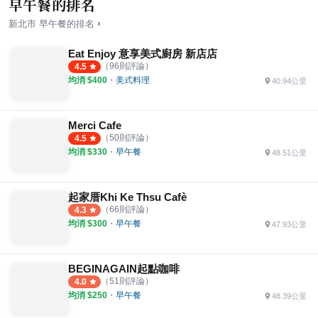
早午餐的排名
›
新北市
早午餐
的排名
Eat Enjoy 意享美式廚房 新店店
（
96
則評論）
4.5
均消 $
400
・
美式料理
40.94公里
Merci Cafe
（
50
則評論）
4.5
均消 $
330
・
早午餐
48.51公里
起家厝Khi Ke Thsu Cafè
（
66
則評論）
4.3
均消 $
300
・
早午餐
47.93公里
BEGINAGAIN起點咖啡
（
51
則評論）
4.0
均消 $
250
・
早午餐
48.39公里