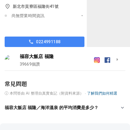
新北市貢寮區福隆街41號
尚無營業時間資訊
0224991188
福容大飯店 福隆
39669
個讚
常見問題
ⓘ
本問答由 AI 整理自真實食記（附資料來源）
·
了解我們如何精選
福容大飯店 福隆／海洋溫泉 的平均消費是多少？