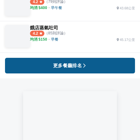
（
79
則評論）
4.2
均消 $
400
・
早午餐
43.68公里
餓店蒸氣吐司
（
85
則評論）
4.2
均消 $
150
・
早餐
45.17公里
更多餐廳排名