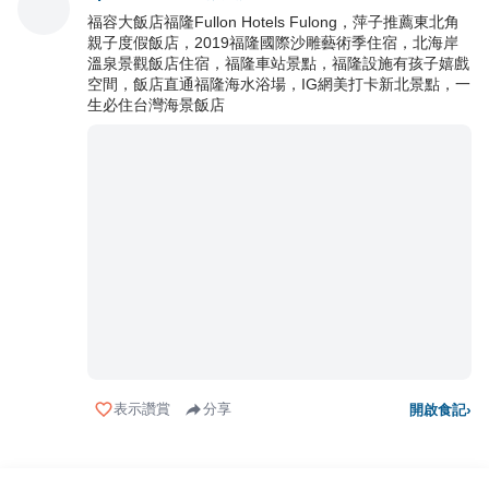
福容大飯店福隆Fullon Hotels Fulong，萍子推薦東北角
親子度假飯店，2019福隆國際沙雕藝術季住宿，北海岸
溫泉景觀飯店住宿，福隆車站景點，福隆設施有孩子嬉戲
空間，飯店直通福隆海水浴場，IG網美打卡新北景點，一
生必住台灣海景飯店
表示讚賞
分享
開啟食記
›