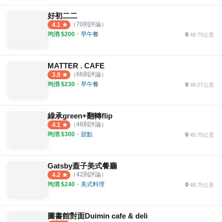
好初二二
（
70
則評論）
4.1
均消 $
200
・
早午餐
48.75公里
MATTER . CAFE
（
66
則評論）
3.9
均消 $
230
・
早午餐
48.07公里
綠承green+翻轉flip
（
48
則評論）
4.1
均消 $
300
・
甜點
45.75公里
Gatsby蓋子美式餐廳
（
42
則評論）
4.2
均消 $
240
・
美式料理
48.75公里
圖書館對面Duimin cafe & deli