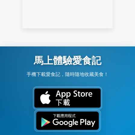
馬上體驗愛食記
手機下載愛食記，隨時隨地收藏美食！