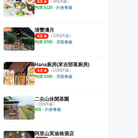
（
3
則評論）
4.5
均消 $
120
・
約會餐廳
清豐濤月
（
22
則評論）
4.8
水龍院咖啡
奧莉薇休閒農莊
克洛絲
均消 $
700
・
景觀餐廳
·
11
則評論
·
2
則評論
5.0
4.5
Hana廚房(來吉部落廚房)
（
11
則評論）
4.8
均消 $
300
・
景觀餐廳
二尖山休閒茶園
（
1
則評論）
$$$
・
約會餐廳
阿里山英迪格酒店