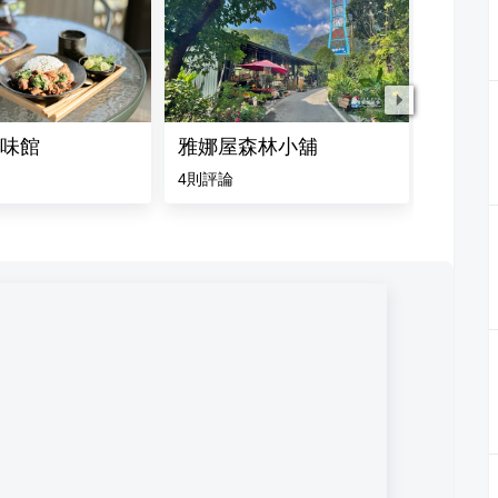
味館
雅娜屋森林小舖
大埔美
4
則評論
4.1