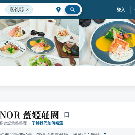
嘉義縣
登入
ANOR 蓋婭莊園
落客食記彙整整理
·
了解我們如何精選