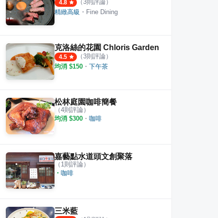
（
3
則評論）
4.8
精緻高級
・
Fine Dining
克洛絲的花園 Chloris Garden
（
3
則評論）
4.5
均消 $
150
・
下午茶
松林庭園咖啡簡餐
（
4
則評論）
均消 $
300
・
咖啡
嘉藝點水道頭文創聚落
（
1
則評論）
・
咖啡
三米藍