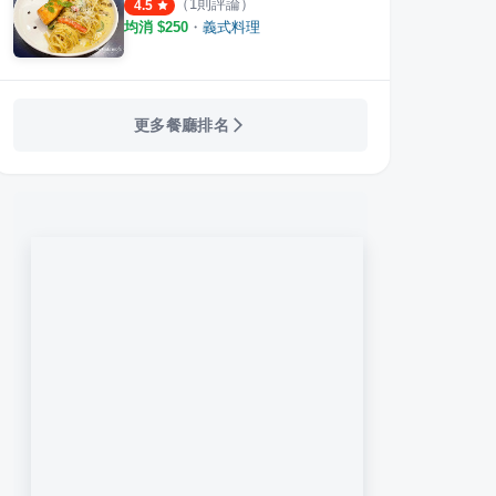
（
1
則評論）
4.5
均消 $
250
・
義式料理
更多餐廳排名