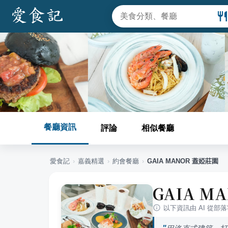
餐廳資訊
評論
相似餐廳
愛食記
›
嘉義
精選
›
約會餐廳
›
GAIA MANOR 蓋婭莊園
GAIA M
以下資訊由 AI 從部