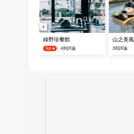
草花園
綠野珍餐館
山之美風
評論
·
4
則評論
3
則評論
5.0