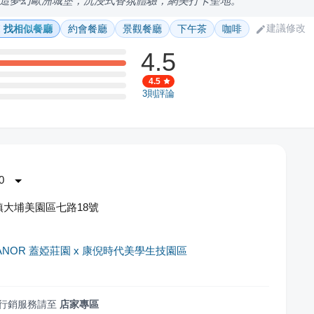
造夢幻歐洲城堡，沉浸式香氛體驗，網美打卡聖地。
建議修改
找相似餐廳
約會餐廳
景觀餐廳
下午茶
咖啡
4.5
4.5
3
則評論
0
大埔美園區七路18號
MANOR 蓋婭莊園 x 康倪時代美學生技園區
行銷服務請至
店家專區