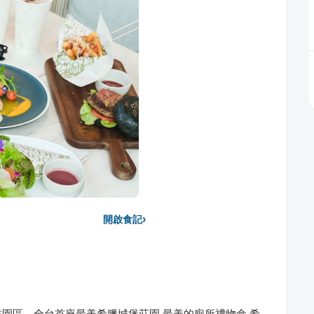
›
開啟食記
園區，全台首座最美希臘城堡莊園.最美的廁所禮物盒.希