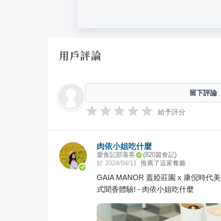
用戶評論
留下評論
給予評分
肉依小姐吃什麼
愛食記部落客
(
820
篇食記)
於
2024/04/11
推薦了這家餐廳
GAIA MANOR 蓋婭莊園 x 康
式聞香體驗! - 肉依小姐吃什麼