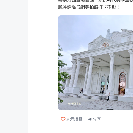
臘神話場景網美拍照打卡不斷！
表示讚賞
分享