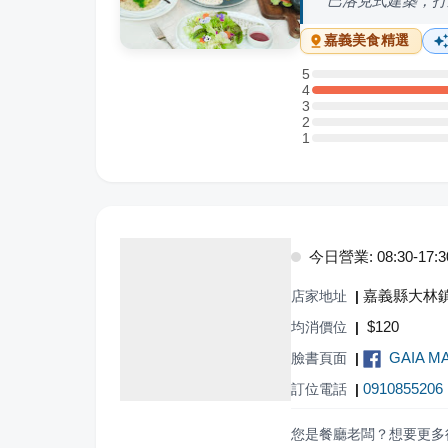
巴洛克式建築，打
嘉義
美食精選
5
5 星：0 則評論
4
4 星：1 則評論
3
3 星：0 則評論
2
2 星：0 則評論
1
1 星：0 則評論
今日營業: 08:30-17:3
嘉義縣大林鎮
店家地址
|
$
120
均消價位
|
GAIA 
臉書頁面
|
0910855206
訂位電話
|
您是餐廳老闆？想要更多