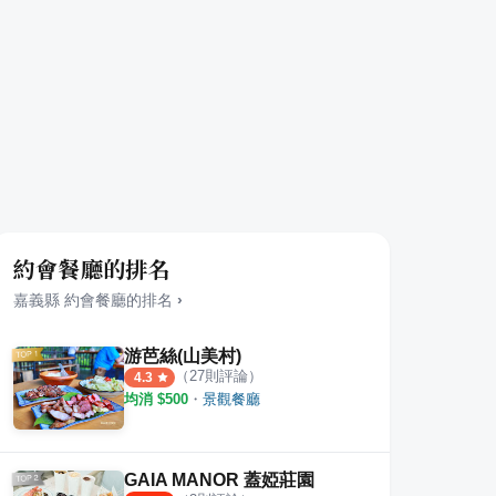
約會餐廳的排名
嘉義縣
約會餐廳
的排名
›
游芭絲(山美村)
（
27
則評論）
4.3
均消 $
500
・
景觀餐廳
GAIA MANOR 蓋婭莊園