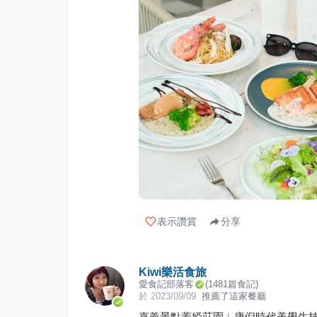
表示讚賞
分享
Kiwi樂活食旅
愛食記部落客
(
1481
篇食記)
於
2023/09/09
推薦了這家餐廳
嘉義景點蓋婭莊園︱康倪時代美學生技