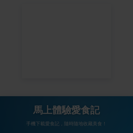
馬上體驗愛食記
手機下載愛食記，隨時隨地收藏美食！