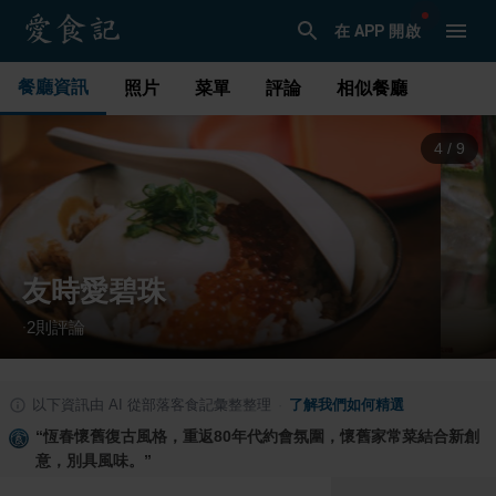
在 APP 開啟
餐廳資訊
照片
菜單
評論
相似餐廳
4
/
9
友時愛碧珠
2
則評論
·
以下資訊由 AI 從部落客食記彙整整理
·
了解我們如何精選
“
恆春懷舊復古風格，重返80年代約會氛圍，懷舊家常菜結合新創
意，別具風味。
”