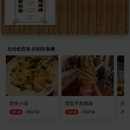
友時愛碧珠 的相似餐廳
星悅小城
哩賀手創雜鋪
阿飛
·
3
則評論
·
7
則評論
2
則
4.5
5.0