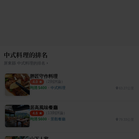
中式料理的排名
›
屏東縣
中式料理
的排名
胖匠守作料理
（
2
則評論）
4.0
均消 $
400
・
中式料理
63.27公里
居高風味餐廳
（
13
則評論）
4.6
均消 $
600
・
景觀餐廳
79.33公里
山下人家