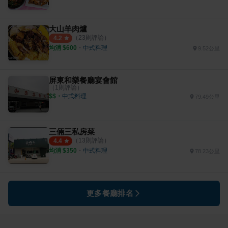
大山羊肉爐
（
23
則評論）
4.2
均消 $
600
・
中式料理
9.52公里
屏東和樂餐廳宴會館
（
1
則評論）
$$
・
中式料理
79.49公里
三倆三私房菜
（
13
則評論）
4.4
均消 $
350
・
中式料理
78.23公里
更多餐廳排名