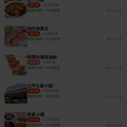
（
15
則評論）
4.7
均消 $
600
・
中式料理
1.18公里
咱的海產店
（
11
則評論）
4.5
均消 $
600
・
中式料理
6.86公里
阿榮坊風味海鮮
（
2
則評論）
4.0
均消 $
300
・
中式料理
58.98公里
北平孔家小館
（
19
則評論）
4.4
均消 $
250
・
中式料理
78.36公里
曾家小棧
（
11
則評論）
4.4
均消 $
400
・
中式料理
5.09公里