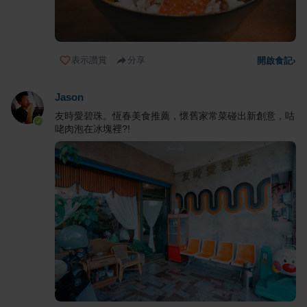
表示讚賞
分享
開啟食記
›
Jason
友時愛碧珠。恆春美食推薦，懷舊家常菜碰出新創意，咕
咾肉泡在冰塊裡?!