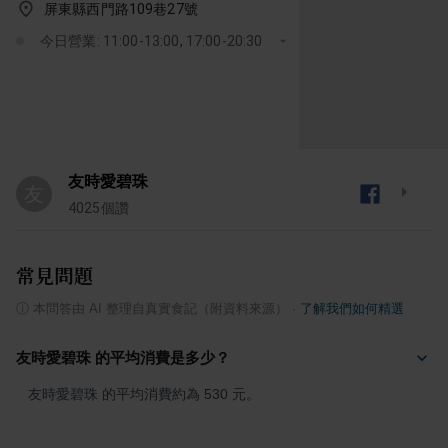
屏東縣西門路109巷27號
今日營業: 11:00-13:00, 17:00-20:30
友時愛碧珠
友
4025
個讚
常見問題
ⓘ
本問答由 AI 整理自真實食記（附資料來源）
·
了解我們如何精選
友時愛碧珠 的平均消費是多少？
友時愛碧珠 的平均消費約為 530 元。