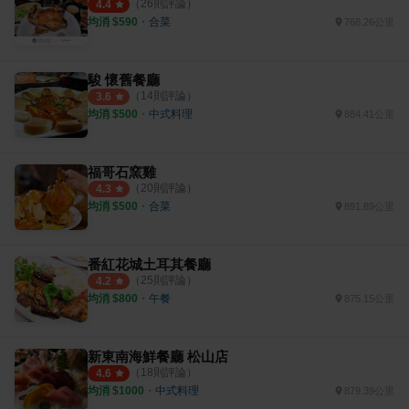
（
26
則評論）
4.4
均消 $
590
・
合菜
768.26公里
駿 懷舊餐廳
（
14
則評論）
3.6
均消 $
500
・
中式料理
884.41公里
福哥石窯雞
（
20
則評論）
4.3
均消 $
500
・
合菜
891.89公里
番紅花城土耳其餐廳
（
25
則評論）
4.2
均消 $
800
・
午餐
875.15公里
新東南海鮮餐廳 松山店
（
18
則評論）
4.6
均消 $
1000
・
中式料理
879.39公里