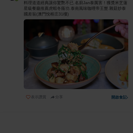
料理道道經典讓你驚艷不已.名廚Jan泰厲害！獲獎米芝蓮
星級餐廳推薦虎蝦冬蔭功.泰南風味咖哩帝王蟹.雜菇炒泰
國差翁(澳門悅榕庄31樓)
表示讚賞
分享
開啟食記
›