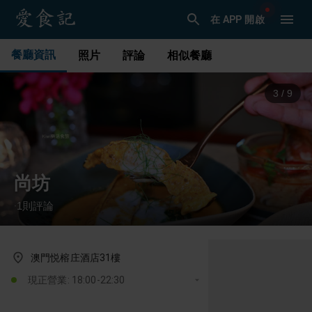
在 APP 開啟
餐廳資訊
照片
評論
相似餐廳
4
/
9
尚坊
1
則評論
·
澳門悦榕庄酒店31樓
現正營業: 18:00-22:30