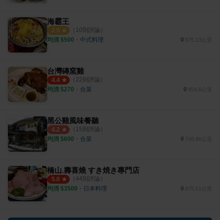
海霸王
（
10
則評論）
2.5
均消 $
500
・
中式料理
875.13公里
台灣磚窯雞
（
22
則評論）
4.4
均消 $
270
・
合菜
854.6公里
黑公雞風味餐聽
（
15
則評論）
4.2
均消 $
600
・
合菜
748.86公里
橋山.壽喜燒 すき焼き專門店
（
44
則評論）
5.0
均消 $
3500
・
日本料理
875.51公里