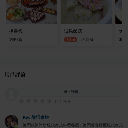
扒皇燒
誠昌飯店
大利
1
則評論
·
3
則評論
3
則
3.5
用戶評論
留下評論
給予評分
Kiwi樂活食旅
澳門銀河尚坊現代泰式料理餐廳︱澳門美食推薦現代泰式