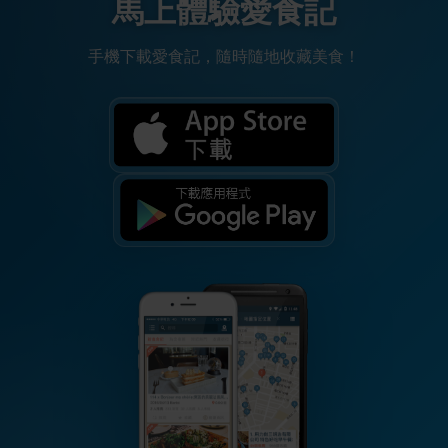
馬上體驗愛食記
手機下載愛食記，隨時隨地收藏美食！