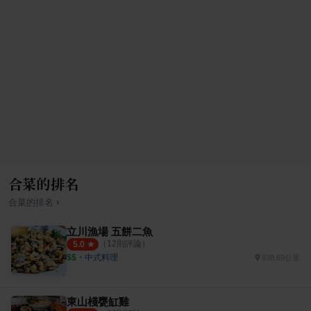
合菜的排名
›
合菜
的排名
立川漁場 五餅二魚
（
12
則評論）
5.0
$$
・
中式料理
838.69公里
東山棧甕缸雞