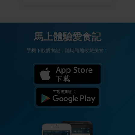
馬上體驗愛食記
手機下載愛食記，隨時隨地收藏美食！