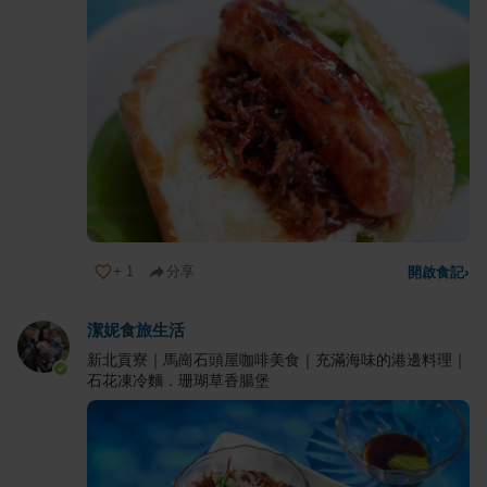
+
1
分享
開啟食記
›
潔妮食旅生活
新北貢寮｜馬崗石頭屋咖啡美食｜充滿海味的港邊料理｜
石花凍冷麵．珊瑚草香腸堡