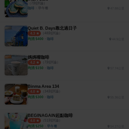
（
7
則評論）
咖啡
・
早午餐
47.88公里
Quiet B. Days靠北過日子
（
48
則評論）
4.3
均消 $
400
・
咖啡
44.9公里
媽媽嘴咖啡
（
7
則評論）
4.2
均消 $
150
・
咖啡
57.74公里
Binma Area 134
（
34
則評論）
4.0
均消 $
300
・
咖啡
55.36公里
BEGINAGAIN起點咖啡
（
51
則評論）
4.0
均消 $
250
・
早午餐
54.27公里