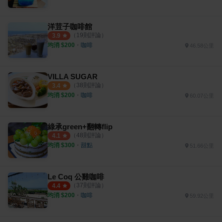
洋荳子咖啡館
（
19
則評論）
3.9
均消 $
200
・
咖啡
46.58公里
VILLA SUGAR
（
38
則評論）
3.4
均消 $
200
・
咖啡
60.07公里
綠承green+翻轉flip
（
48
則評論）
4.1
均消 $
300
・
甜點
51.66公里
Le Coq 公雞咖啡
（
37
則評論）
4.4
均消 $
200
・
咖啡
59.92公里