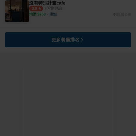
沒有特別計畫cafe
（
37
則評論）
3.9
均消 $
250
・
甜點
59.31公里
更多餐廳排名