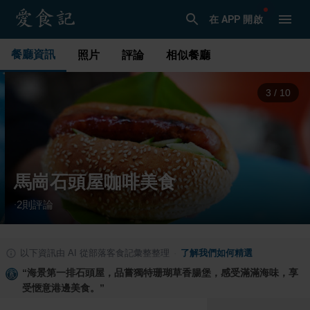
在 APP 開啟
餐廳資訊
照片
評論
相似餐廳
3
/
10
馬崗石頭屋咖啡美食
2
則評論
·
以下資訊由 AI 從部落客食記彙整整理
·
了解我們如何精選
“
海景第一排石頭屋，品嘗獨特珊瑚草香腸堡，感受滿滿海味，享
受愜意港邊美食。
”