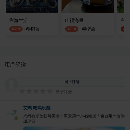
靠海生活
山裡海里
主悅
·
6
則評論
·
4
則評論
4.2
4.0
4.5
用戶評論
留下評論
給予評分
艾瑪 吃喝玩樂
馬崗石頭屋咖啡美食｜海景第一排石頭屋！全台唯一香腸
珊瑚堡