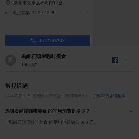
新北市貢寮區馬崗街17號
現正營業: 11:00-18:00
0977246203
馬崗石頭屋咖啡美食
馬
196
個讚
常見問題
ⓘ
本問答由 AI 整理自真實食記（附資料來源）
·
了解我們如何精選
馬崗石頭屋咖啡美食 的平均消費是多少？
馬崗石頭屋咖啡美食 的平均消費約為 300 元。