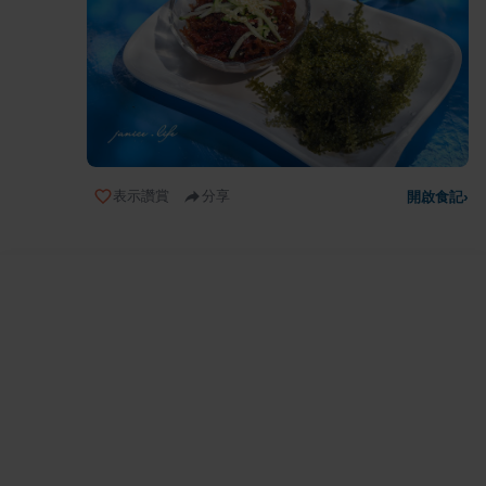
表示讚賞
分享
開啟食記
›