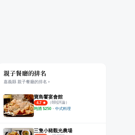
親子餐廳的排名
嘉義縣
親子餐廳
的排名
›
寶島饗宴會館
（
8
則評論）
4.7
均消 $
250
・
中式料理
三隻小豬觀光農場