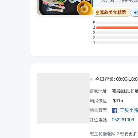
適合親子同樂的觀
嘉義
美食精選
5
5 星：0 則評論
4
4 星：4 則評論
3
3 星：0 則評論
2
2 星：0 則評論
1
1 星：0 則評論
今日營業: 09:00-18:0
嘉義縣民雄鄉
店家地址
|
$
415
均消價位
|
三隻小
臉書頁面
|
052261008
訂位電話
|
您是餐廳老闆？想要更多