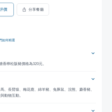
評價
分享餐廳
們如何精選
糖香檸松阪豬價格為320元。
駱馬、長臂猿、梅花鹿、綿羊豬、兔豚鼠、浣熊、麝香豬、
離與動物互動。