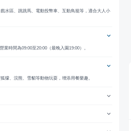
、戲水區、跳跳馬、電動投幣車、互動鳥籠等，適合大人小
業時間為09:00至20:00（最晚入園19:00）。
賞狐獴、浣熊、雪貂等動物玩耍，增添用餐樂趣。