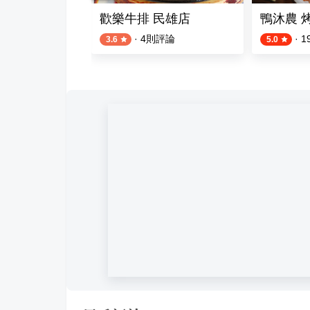
文茶館
歡樂牛排 民雄店
鴨沐農 
則評論
·
4
則評論
·
1
3.6
5.0