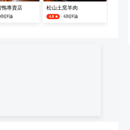
烤鴨專賣店
松山土窯羊肉
綠盈牧
9
則評論
·
6
則評論
4.8
4.6