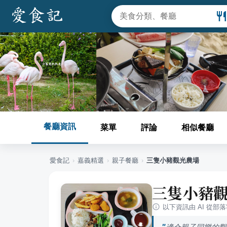
餐廳資訊
菜單
評論
相似餐廳
愛食記
›
嘉義
精選
›
親子餐廳
›
三隻小豬觀光農場
三隻小豬
以下資訊由 AI 從部