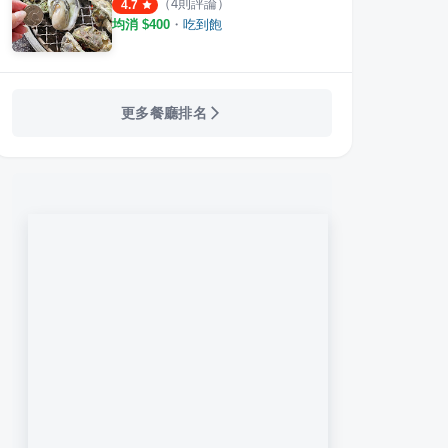
（
4
則評論）
4.7
均消 $
400
・
吃到飽
場
民雄鵝肉町
正宗
·
10
則評論
·
15
則評論
4.2
4.1
更多餐廳排名