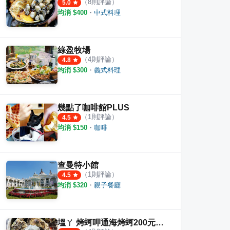
（
8
則評論）
5.0
均消 $
400
・
中式料理
綠盈牧場
（
4
則評論）
4.8
均消 $
300
・
義式料理
幾點了咖啡館PLUS
（
1
則評論）
4.5
均消 $
150
・
咖啡
查曼特小館
（
1
則評論）
4.5
均消 $
320
・
親子餐廳
塭ㄚ 烤蚵呷通海烤蚵200元吃到飽