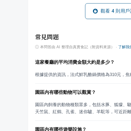
觀看
4
則用戶
常見問題
ⓘ
本問答由 AI 整理自真實食記（附資料來源）
·
了解我
這家餐廳的平均消費金額大約是多少？
根據提供的資訊，法式鮮乳酪鍋價格為310元，焦
園區內有哪些動物可以觀賞？
園區內飼養的動物種類眾多，包括水豚、狐獴、
天竺鼠、紅鶴、孔雀、迷你驢、羊駝等，可近距
園區內有哪些遊樂設施？