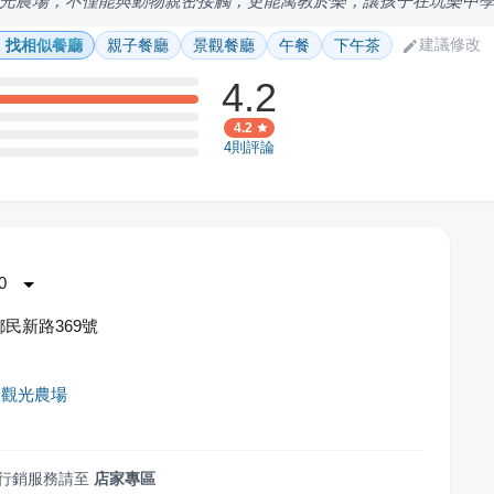
光農場，不僅能與動物親密接觸，更能寓教於樂，讓孩子在玩樂中
建議修改
找相似餐廳
親子餐廳
景觀餐廳
午餐
下午茶
4.2
4.2
4
則評論
0
民新路369號
豬觀光農場
行銷服務請至
店家專區