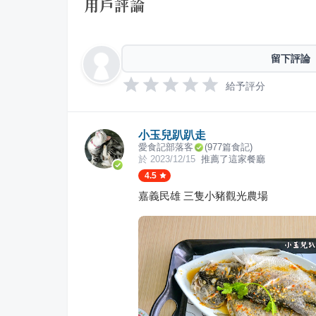
用戶評論
留下評論
給予評分
小玉兒趴趴走
愛食記部落客
(
977
篇食記)
於
2023/12/15
推薦了這家餐廳
4.5
嘉義民雄 三隻小豬觀光農場