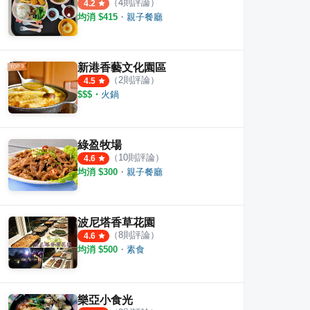
（
4
則評論）
4.2
均消 $
415
・
親子餐廳
新港香藝文化園區
（
2
則評論）
4.5
$$$
・
火鍋
綠盈牧場
（
10
則評論）
4.6
均消 $
300
・
親子餐廳
波尼塔香草花園
（
8
則評論）
4.6
均消 $
500
・
素食
樂亞小食光