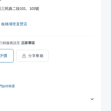
三民路二段101、103號
 板橋埔墘直營店
行銷服務請至
店家專區
評價
分享餐廳
們如何精選