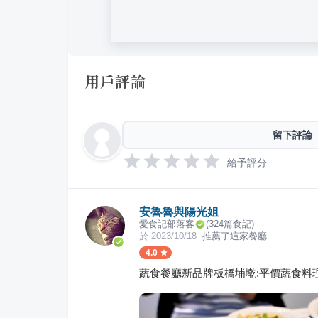
用戶評論
留下評論
給予評分
安魯魯與陽光姐
愛食記部落客
(
324
篇食記)
於
2023/10/18
推薦了這家餐廳
4.0
蔬食餐廳新品牌板橋埔墘:平價蔬食料