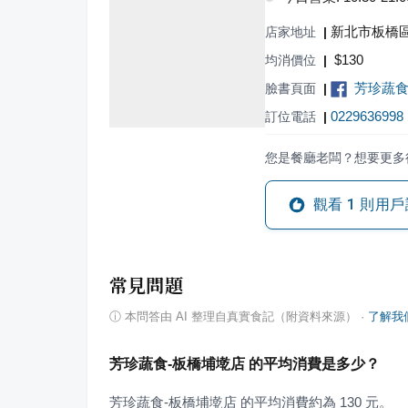
新北市板橋區
店家地址
|
$
130
均消價位
|
芳珍蔬食
臉書頁面
|
0229636998
訂位電話
|
您是餐廳老闆？想要更多
觀看
1
則用戶
常見問題
ⓘ
本問答由 AI 整理自真實食記（附資料來源）
·
了解我
芳珍蔬食-板橋埔墘店 的平均消費是多少？
芳珍蔬食-板橋埔墘店 的平均消費約為 130 元。