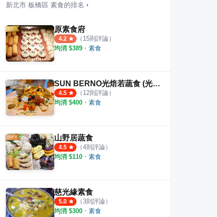
新北市
板橋區
素食
的排名
›
原素食府
（
15
則評論）
4.2
均消 $
389
・
素食
糰
阿霞豆漿
有汁
·
4
則評論
·
3
則評論
3.0
4.0
SUN BERNO光焙若蔬食 (光焙若新板傑仕堡門市)
（
12
則評論）
4.5
均消 $
400
・
素食
山野居蔬食
（
4
則評論）
4.5
均消 $
110
・
素食
慈光緣素食
（
3
則評論）
5.0
均消 $
300
・
素食