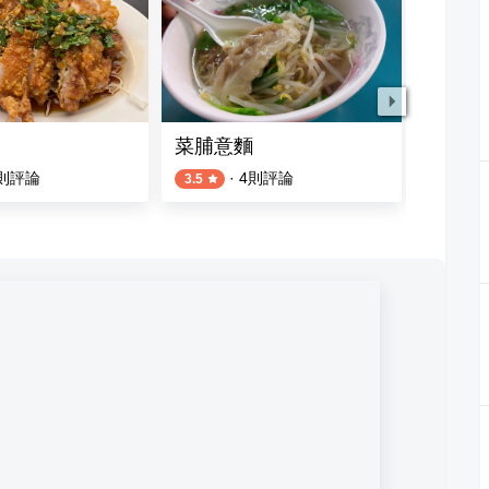
菜脯意麵
阿Q飯
則評論
·
4
則評論
3.5
5.0