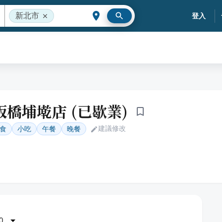
新北市
登入
板橋埔墘店 (已歇業)
建議修改
食
小吃
午餐
晚餐
0