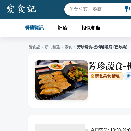
餐廳資訊
評論
相似餐廳
愛食記
›
新北
精選
›
素食
›
芳珍蔬食-板橋埔墘店 (已歇業)
芳珍蔬食-
素
新北
美食精選
今日營業: 10:30-21:0