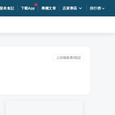
發表食記
下載App
專欄文章
店家專區
排行榜
回報歇業/錯誤