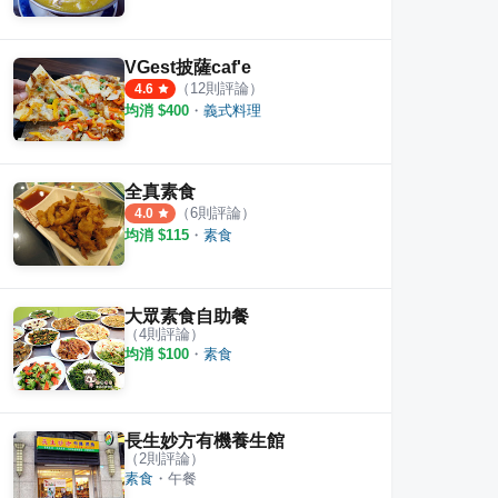
VGest披薩caf'e
（
12
則評論）
4.6
均消 $
400
・
義式料理
全真素食
（
6
則評論）
4.0
均消 $
115
・
素食
大眾素食自助餐
（
4
則評論）
均消 $
100
・
素食
長生妙方有機養生館
（
2
則評論）
素食
・
午餐