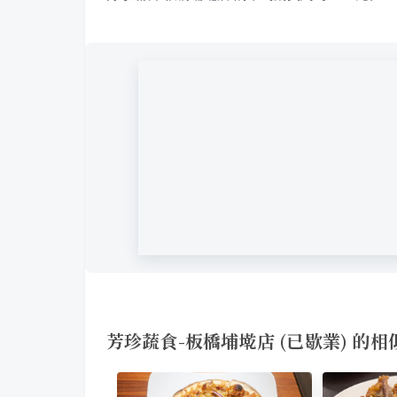
芳珍蔬食-板橋埔墘店 (已歇業) 的相