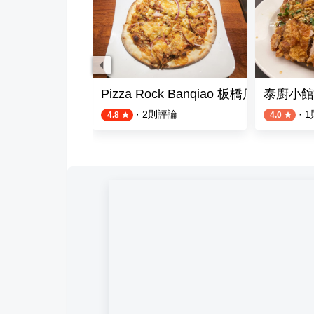
司外送 （原東京屋）
Pizza Rock Banqiao 板橋店
泰廚小館
·
2
則評論
·
1
4.8
4.0