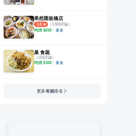
果然匯板橋店
（
13
則評論）
3.5
均消 $
650
・
素食
巢 食蔬
（
1
則評論）
均消 $
300
・
素食
更多餐廳排名