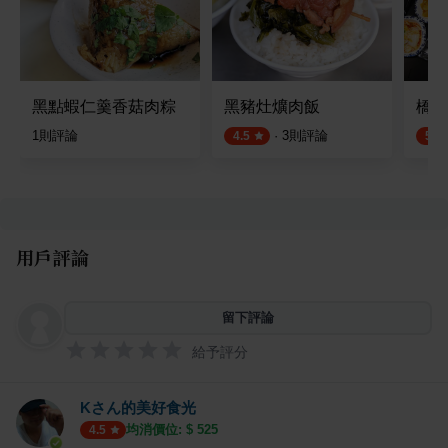
黑點蝦仁羹香菇肉粽
黑豬灶爌肉飯
橋本
1
則評論
·
3
則評論
4.5
5.0
用戶評論
留下評論
給予評分
Kさん的美好食光
均消價位: $
525
4.5