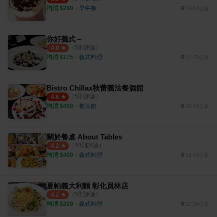
均消 $
200
・
早午餐
16.83公里
你好義式～
（
5
則評論）
4.0
均消 $
175
・
義式料理
11.45公里
Bistro Chillax秋蕾義法餐酒館
（
5
則評論）
4.6
均消 $
400
・
餐酒館
16.41公里
關於餐桌 About Tables
（
40
則評論）
4.2
均消 $
400
・
義式料理
16.43公里
夏帕義大利麵 彰化員林店
（
5
則評論）
4.2
均消 $
200
・
義式料理
17.39公里