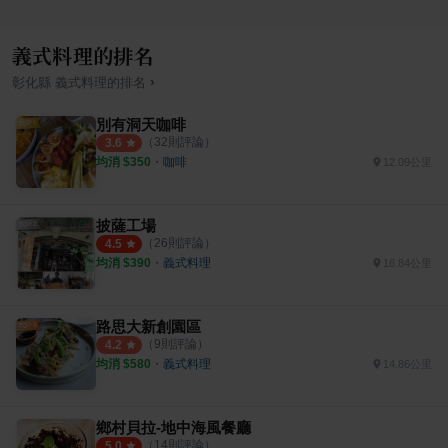
義式料理的排名
›
彰化縣
義式料理
的排名
別有洞天咖啡
（
32
則評論）
3.6
均消 $
350
・
咖啡
12.09公里
披薩工場
（
26
則評論）
4.5
均消 $
390
・
義式料理
16.84公里
路思大新創園區
（
9
則評論）
4.2
均消 $
580
・
義式料理
14.86公里
鄉村貝拉-地中海風餐廳
（
14
則評論）
5.0