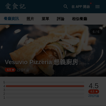
在 APP 開啟
餐廳資訊
照片
菜單
評論
相似餐廳
1
/
6
Vesuvio Pizzeria 想義廚房
2
則評論
·
4.5
5
4.5
5 星：0 則評論
4
4 星：1 則評論
3
3 星：0 則評論
4.5
2
2 星：0 則評論
2
則評論
1
1 星：0 則評論