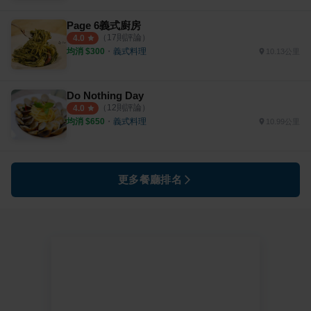
Page 6義式廚房
（
17
則評論）
4.0
均消 $
300
・
義式料理
10.13公里
Do Nothing Day
（
12
則評論）
4.0
均消 $
650
・
義式料理
10.99公里
更多餐廳排名