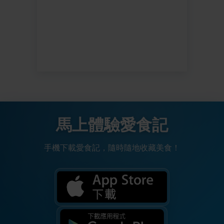
馬上體驗愛食記
手機下載愛食記，隨時隨地收藏美食！