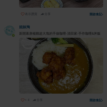
表示讚賞
分享
開啟食記
›
姐妹淘
新開幕唐楊雞超大塊的手做咖哩-清田家-手作咖哩&丼飯
+
4
分享
開啟食記
›