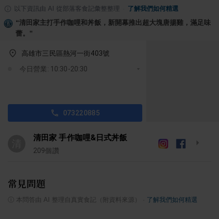
以下資訊由 AI 從部落客食記彙整整理
·
了解我們如何精選
“
清田家主打手作咖哩和丼飯，新開幕推出超大塊唐揚雞，滿足味
蕾。
”
高雄市三民區熱河一街403號
今日營業: 10:30-20:30
073220885
清田家 手作咖哩&日式丼飯
清
209
個讚
常見問題
ⓘ
本問答由 AI 整理自真實食記（附資料來源）
·
了解我們如何精選