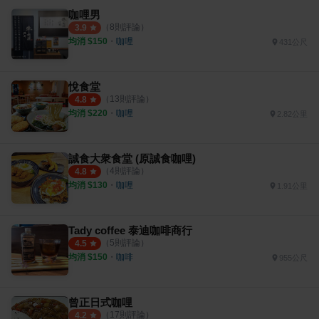
咖哩男
（
8
則評論）
3.9
均消 $
150
・
咖哩
431公尺
悅食堂
（
13
則評論）
4.8
均消 $
220
・
咖哩
2.82公里
誠食大衆食堂 (原誠食咖哩)
（
4
則評論）
4.8
均消 $
130
・
咖哩
1.91公里
Tady coffee 泰迪咖啡商行
（
5
則評論）
4.5
均消 $
150
・
咖啡
955公尺
曾正日式咖哩
（
17
則評論）
4.2