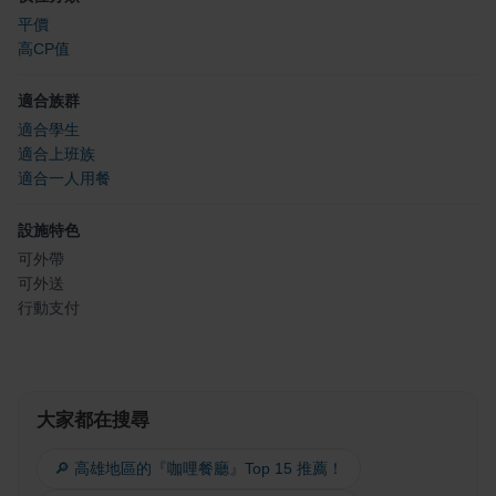
平價
高CP值
適合族群
適合學生
適合上班族
適合一人用餐
設施特色
可外帶
可外送
行動支付
大家都在搜尋
🔎 高雄地區的『咖哩餐廳』Top 15 推薦！