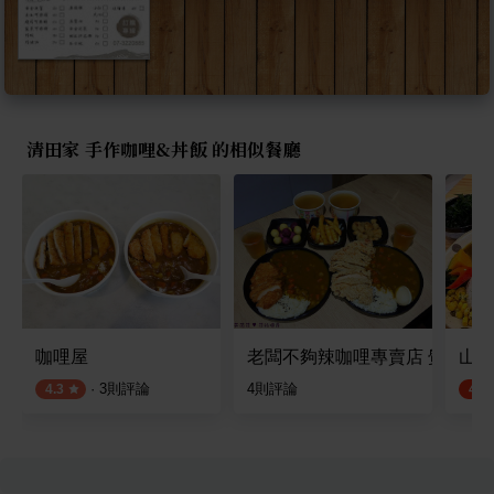
清田家 手作咖哩&丼飯 的相似餐廳
咖哩屋
老闆不夠辣咖哩專賣店 覺民店
山內
·
3
則評論
4
則評論
4.3
4.5