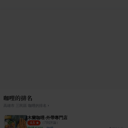
咖哩的排名
›
高雄市
三民區
咖哩
的排名
木蘭咖哩-外帶專門店
（
7
則評論）
4.5