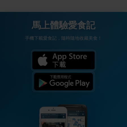
馬上體驗愛食記
手機下載愛食記，隨時隨地收藏美食！