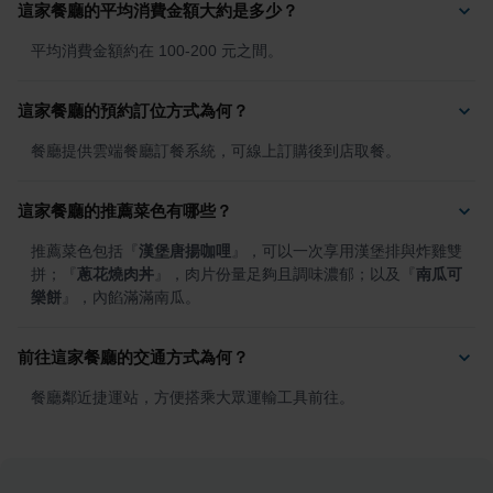
這家餐廳的平均消費金額大約是多少？
平均消費金額約在 100-200 元之間。
這家餐廳的預約訂位方式為何？
餐廳提供雲端餐廳訂餐系統，可線上訂購後到店取餐。
這家餐廳的推薦菜色有哪些？
推薦菜色包括
『
漢堡唐揚咖哩
』
，可以一次享用漢堡排與炸雞雙
拼；
『
蔥花燒肉丼
』
，肉片份量足夠且調味濃郁；以及
『
南瓜可
樂餅
』
，內餡滿滿南瓜。
前往這家餐廳的交通方式為何？
餐廳鄰近捷運站，方便搭乘大眾運輸工具前往。