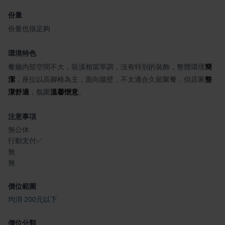
份量
份量也很足夠
環境特色
餐廳內部空間不大，裝潢相當單調，沒有特別的裝飾，整體環境
簡
潔
，座位以高腳椅為主，面向牆壁，不太適合久留聚餐，但店家
整
潔舒適
，氛圍
溫馨愜意
。
注意事項
無公休
行動支付✅
無
無
價位範圍
均消 200元以下
價位分類