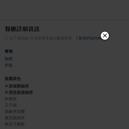
餐廳詳細資訊
ⓘ
以下資訊由 AI 從部落客食記彙整整理
·
了解我們如何精選
餐種
咖哩
丼飯
推薦菜色
🌟
唐楊雞咖哩
🌟
漢堡唐揚咖哩
炸豬排
玉子燒
胡麻拌花椰
蔥花燒肉丼
南瓜可樂餅