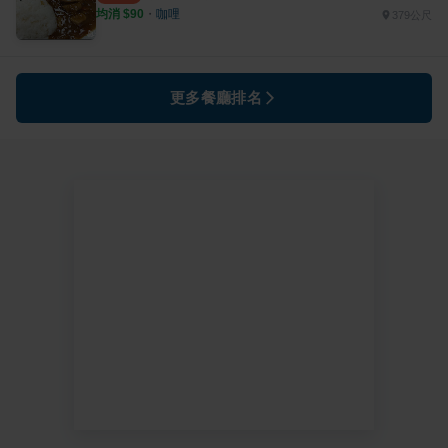
均消 $
90
・
咖哩
379公尺
更多餐廳排名