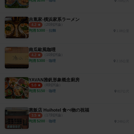
均消 $
200
・
咖哩
759公尺
吉胤家-橫浜家系ラーメン
（
20
則評論）
4.2
均消 $
300
・
拉麵
1.08公里
南瓜歐風咖哩
（
10
則評論）
4.2
均消 $
300
・
咖哩
2.15公里
YAVAN雅釩形象概念廚房
（
8
則評論）
5.0
均消 $
150
・
咖哩
817公尺
惠飯店 Huihotel 食べ物の祝福
（
17
則評論）
3.5
均消 $
200
・
咖哩
248公尺