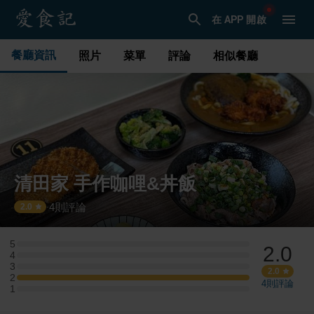
在 APP 開啟
餐廳資訊
照片
菜單
評論
相似餐廳
清田家 手作咖哩&丼飯
4
則評論
·
2.0
5
2.0
5 星：0 則評論
4
4 星：0 則評論
3
3 星：0 則評論
2.0
2
2 星：1 則評論
4
則評論
1
1 星：0 則評論