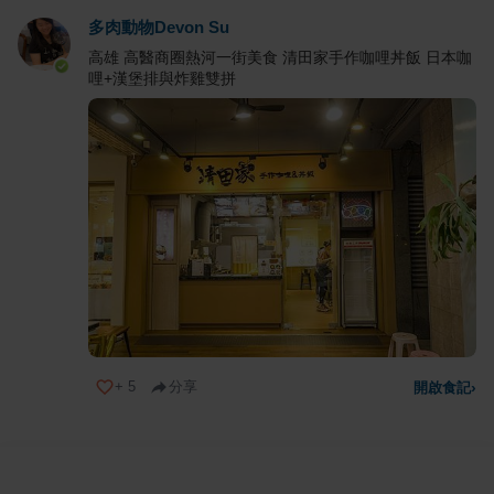
多肉動物Devon Su
高雄 高醫商圈熱河一街美食 清田家手作咖哩丼飯 日本咖
哩+漢堡排與炸雞雙拼
+
5
分享
開啟食記
›