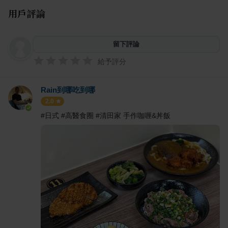
用戶評論
留下評論
給予評分
Rain到哪吃到哪
2.0
#日式 #高醫食圈 #清田家 手作咖喱&丼飯