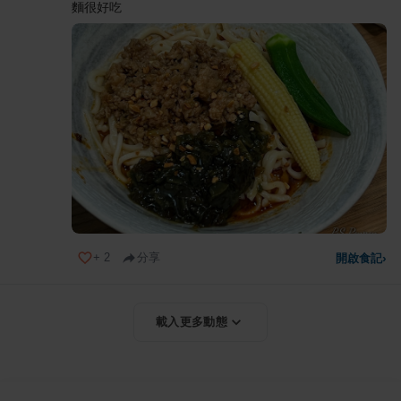
麵很好吃
+
2
分享
開啟食記
›
載入更多動態