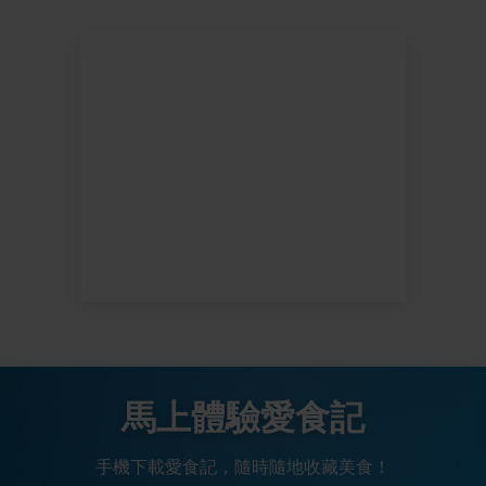
馬上體驗愛食記
手機下載愛食記，隨時隨地收藏美食！