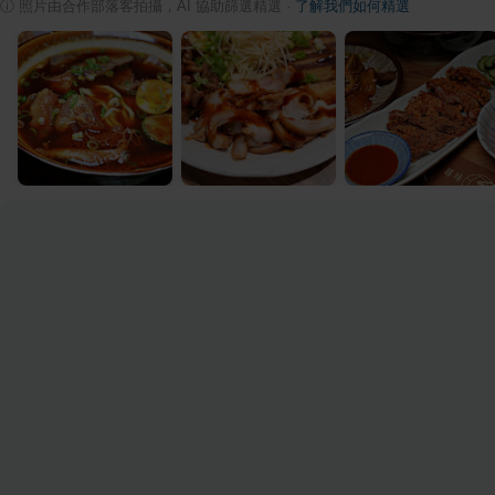
ⓘ
照片由合作部落客拍攝，AI 協助篩選精選
·
了解我們如何精選