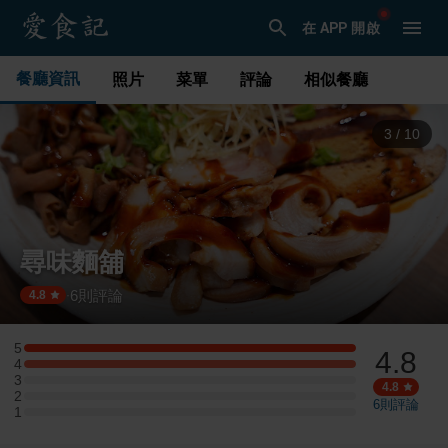
在 APP 開啟
餐廳資訊
照片
菜單
評論
相似餐廳
3
/
10
尋味麵舖
6
則評論
·
4.8
5
4.8
5 星：1 則評論
4
4 星：1 則評論
3
3 星：0 則評論
4.8
2
2 星：0 則評論
6
則評論
1
1 星：0 則評論