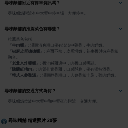
尋味麵舖附近有停車資訊嗎？
尋味麵舖附近有中大壢中停車場，方便停車。
尋味麵舖的推薦菜色有哪些？
『
牛肉麵
』
『
椒麻皮蛋擔擔麵
』
: 麻而不辣，皮蛋滑嫩，花生醬與椒麻香氣
『
老北京炸醬麵
』
『
陳釀紅糟肉
』
『
韓式人參雞湯
』
: 湯頭醇香順口，人參香氣十足，雞肉鮮嫩。
尋味麵舖的交通方式為何？
尋味麵舖位於中大壢中和中壢夜市附近，交通方便。
尋味麵舖
精選照片
20
張