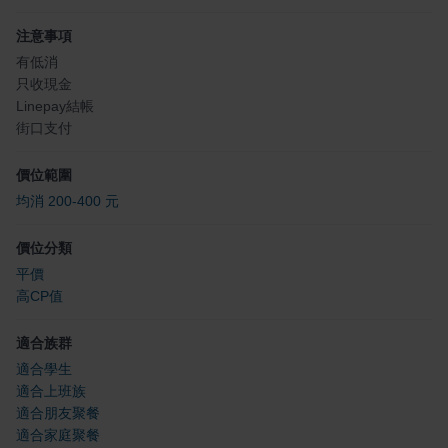
注意事項
有低消
只收現金
Linepay結帳
街口支付
價位範圍
均消 200-400 元
價位分類
平價
高CP值
適合族群
適合學生
適合上班族
適合朋友聚餐
適合家庭聚餐