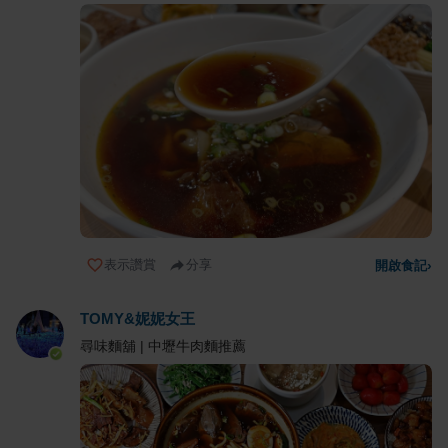
表示讚賞
分享
開啟食記
›
TOMY&妮妮女王
尋味麵舖 | 中壢牛肉麵推薦