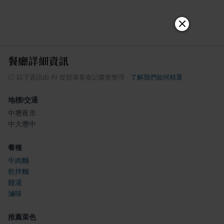
餐廳詳細資訊
ⓘ
以下資訊由 AI 從部落客食記彙整整理
·
了解我們如何精選
地標/交通
中壢夜市
中大壢中
餐種
牛肉麵
乾拌麵
雞湯
滷味
推薦菜色