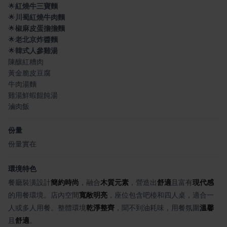
🌟
紅燒牛三寶麵
🌟
川蜀紅燒牛肉麵
🌟
椒麻皮蛋擔擔麵
🌟
老北京炸醬麵
🌟
韓式人參雞湯
陳釀紅糟肉
黃金脆皮豆腐
牛肉湯麵
雞湯鮮蝦餛飩湯
滷肉飯
份量
份量實在
環境特色
餐廳裝潢設計
簡約時尚
，融合
木質元素
，營造出
舒適
且富有
現代感
的用餐環境。店內空間
寬敞明亮
，座位包含吧檯和四人桌，適合一
人或多人用餐。整體環境
乾淨整齊
，聞不到油耗味，用餐氛圍
溫馨
且
舒適
。