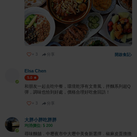
+
3
分享
開啟食記
›
Elsa Chen
5.0
和朋友一起去吃中餐，環境乾淨有文青風，拌麵系列超Q
彈，調味也恰到好處，價格合理好吃會回訪！
+
3
分享
大胖小胖吃胖胖
均消價位: $
200
尋味麵舖．中壢夜市中大壢中美食新選擇．椒麻皮蛋擔擔