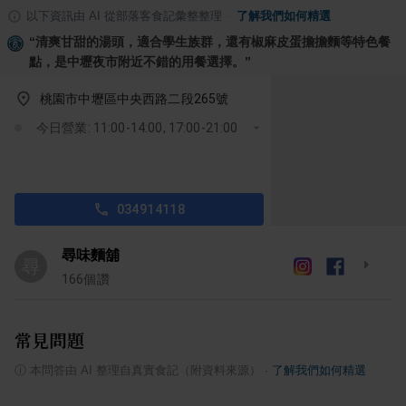
以下資訊由 AI 從部落客食記彙整整理
·
了解我們如何精選
“
清爽甘甜的湯頭，適合學生族群，還有椒麻皮蛋擔擔麵等特色餐
點，是中壢夜市附近不錯的用餐選擇。
”
桃園市中壢區中央西路二段265號
今日營業: 11:00-14:00, 17:00-21:00
034914118
尋味麵舖
尋
166
個讚
常見問題
ⓘ
本問答由 AI 整理自真實食記（附資料來源）
·
了解我們如何精選