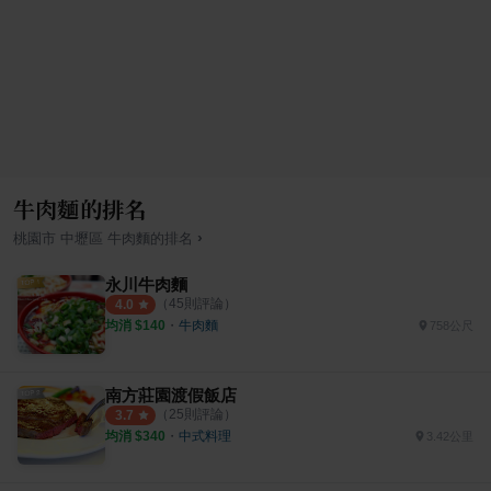
牛肉麵的排名
›
桃園市
中壢區
牛肉麵
的排名
永川牛肉麵
（
45
則評論）
4.0
均消 $
140
・
牛肉麵
758公尺
南方莊園渡假飯店
（
25
則評論）
3.7
均消 $
340
・
中式料理
3.42公里