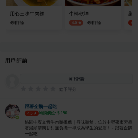
用心三味牛肉麵
牛轉乾坤
集英
4
則評論
·
4
則評論
4.0
4.6
用戶評論
留下評論
給予評分
跟著企鵝一起吃
均消價位: $
150
4.5
桃園中壢文青牛肉麵推薦｜尋味麵舖，位於中壢夜市旁靠
著湯頭清爽甘甜無負擔一舉成為學生的愛店！ - 跟著企鵝
一起吃