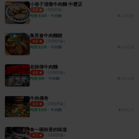
小巷子清燉牛肉麵 中壢店
（
6
則評論）
3.5
均消 $
160
・
牛肉麵
1.23公里
集英會牛肉麵館
（
35
則評論）
4.6
均消 $
130
・
牛肉麵
3.07公里
老師傅牛肉麵
（
13
則評論）
4.8
均消 $
90
・
牛肉麵
2.81公里
牛肉傳奇
（
25
則評論）
4.4
均消 $
150
・
牛肉麵
619公尺
食一碗秋香的味道
（
10
則評論）
4.7