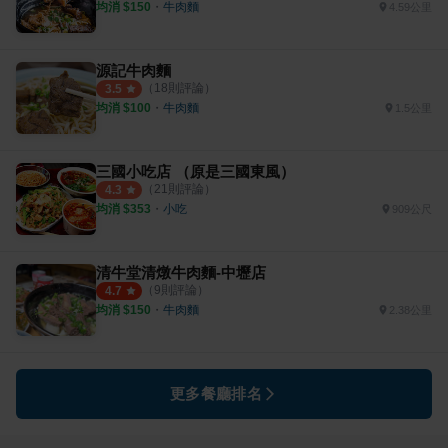
均消 $
150
・
牛肉麵
4.59公里
源記牛肉麵
（
18
則評論）
3.5
均消 $
100
・
牛肉麵
1.5公里
三國小吃店 （原是三國東風）
（
21
則評論）
4.3
均消 $
353
・
小吃
909公尺
清牛堂清燉牛肉麵-中壢店
（
9
則評論）
4.7
均消 $
150
・
牛肉麵
2.38公里
更多餐廳排名