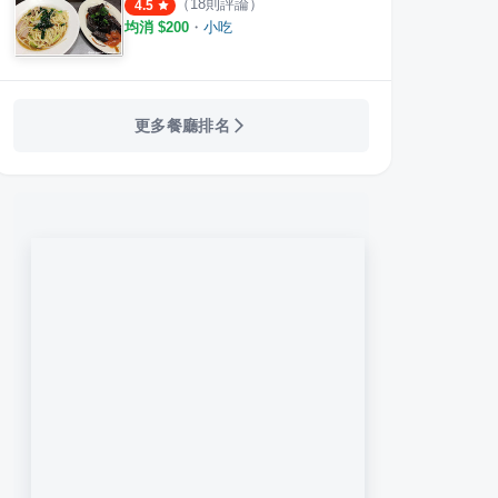
（
18
則評論）
4.5
均消 $
200
・
小吃
更多餐廳排名