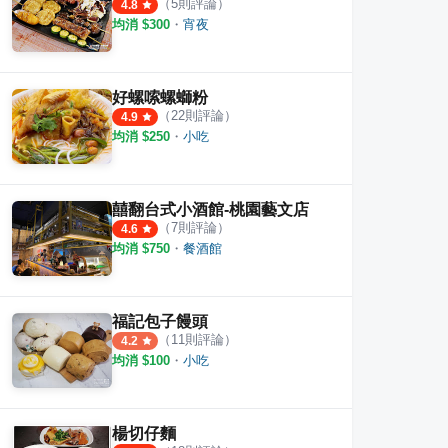
（
5
則評論）
4.8
均消 $
300
・
宵夜
好螺嗦螺螄粉
（
22
則評論）
4.9
均消 $
250
・
小吃
囍翻台式小酒館-桃園藝文店
（
7
則評論）
4.6
均消 $
750
・
餐酒館
串燒專門 藝文店 ｜ 生啤酒 ｜ 串燒 ｜ 關東煮 ｜
熾焰手串
多利
福記包子饅頭
·
3
則評論
·
8
則評論
4.3
5.0
（
11
則評論）
4.2
均消 $
100
・
小吃
楊切仔麵