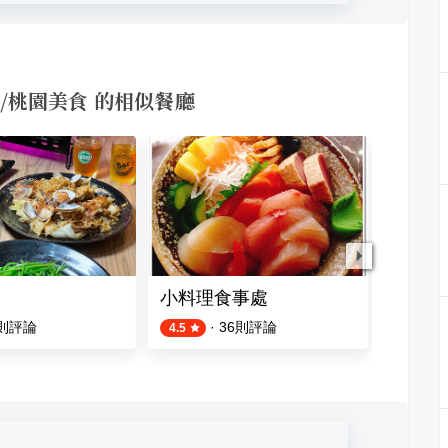
/桃園美食 的相似餐廳
小料理食事處
和也 
則評論
·
36
則評論
4.5
5.0