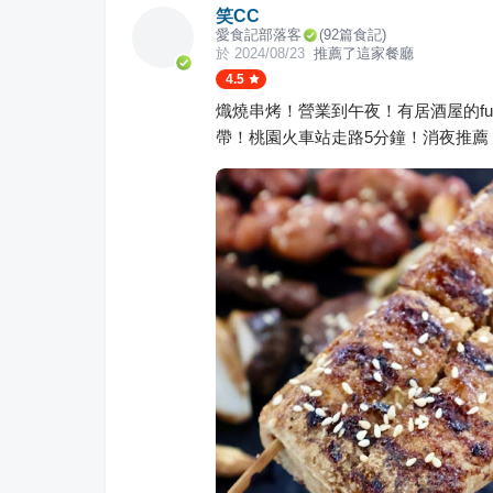
笑CC
愛食記部落客
(
92
篇食記)
於
2024/08/23
推薦了這家餐廳
4.5
熾燒串烤！營業到午夜！有居酒屋的f
帶！桃園火車站走路5分鐘！消夜推薦