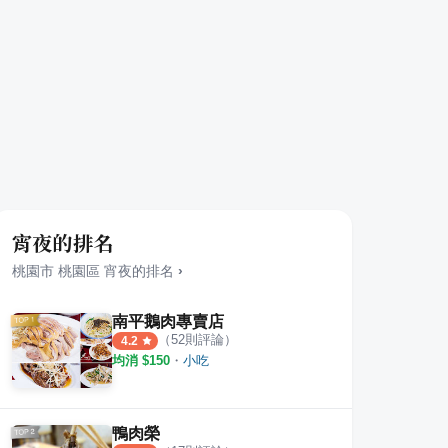
宵夜的排名
桃園市
桃園區
宵夜
的排名
›
南平鵝肉專賣店
（
52
則評論）
4.2
均消 $
150
・
小吃
鴨肉榮