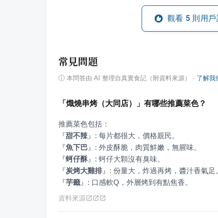
觀看
5
則用戶
常見問題
ⓘ
本問答由 AI 整理自真實食記（附資料來源）
·
了解我
「熾燒串烤（大同店）」有哪些推薦菜色？
『
甜不辣
』
『
魚下巴
』
『
蚵仔酥
』
『
炭烤大雞排
』
『
芋籤
』
: 口感軟Q，外層烤到有點焦香。
資料來源