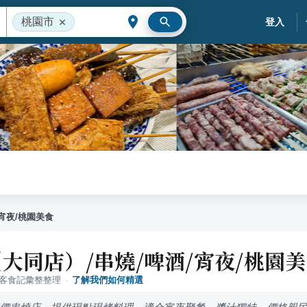
桃園市
登入
宵夜/桃園美食
大同店）/串燒/啤酒/宵夜/桃園
落客食記彙整整理
·
了解我們如何精選