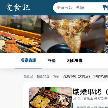
餐廳資訊
評論
相似餐廳
愛食記
›
桃園
精選
›
宵夜
›
熾燒串烤（大同店）/串燒/啤酒/
熾燒串烤（
以下資訊由 AI 從部