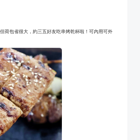
u但荷包省很大，約三五好友吃串烤乾杯啦！可內用可外