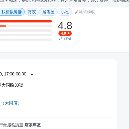
價串燒店，提供現點現烤料理，適合宵夜聚餐，醬汁獨特，價格親
建議修改
找相似餐廳
宵夜
居酒屋
小吃
4.8
4.8
5
則評論
 17:00-00:00
大同路89號
烤（大同店）
行銷服務請至
店家專區