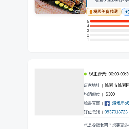
桃園火車站附近平
桃園
美食精選
5
5 星：2 則評論
4
4 星：1 則評論
3
3 星：0 則評論
2
2 星：0 則評論
1
1 星：0 則評論
現正營業: 00:00-00:30,
桃園市桃園區
店家地址
|
$
300
均消價位
|
熾燒串
臉書頁面
|
0937018723
訂位電話
|
您是餐廳老闆？想要更多