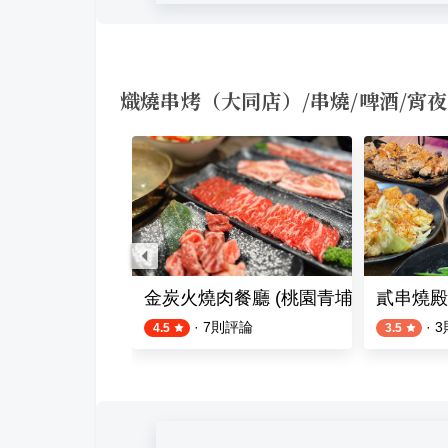
熾燒串烤（大同店）/串燒/啤酒/宵夜
酒場 - 居酒屋
金炭火燒肉餐廳 (桃園青埔店)
貳串燒殿
則評論
·
7
則評論
·
3
4.5
3.5