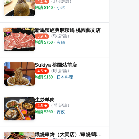
（
17
則評論）
4.1
均消 $
140
・
小吃
新馬辣經典麻辣鍋 桃園藝文店
（
9
則評論）
3.9
均消 $
750
・
火鍋
Sukiya 桃園站前店
（
9
則評論）
4.5
均消 $
139
・
日本料理
生炒羊肉
（
7
則評論）
4.5
均消 $
250
・
宵夜
熾燒串烤（大同店）/串燒/啤酒/宵夜/桃園美食