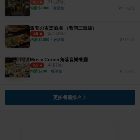
（
31
則評論）
4.1
均消 $
1000
・
餐酒館
1.51公里
激安の吉烹酒場 （敦南三號店）
（
26
則評論）
4.5
均消 $
1000
・
居酒屋
382公尺
Music Corner角落音樂餐廳
（
4
則評論）
4.5
均消 $
200
・
餐酒館
385公尺
更多餐廳排名