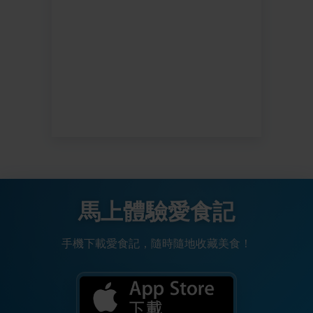
馬上體驗愛食記
手機下載愛食記，隨時隨地收藏美食！