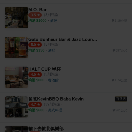
M.O. Bar
（
3
則評論）
3.5
均消 $
1000
・
酒吧
1.19公里
Gato Bonheur Bar & Jazz Lounge
（
5
則評論）
5.0
均消 $
350
・
酒吧
597公尺
HALF CUP 半杯
（
5
則評論）
4.5
均消 $
600
・
餐酒館
1.74公里
爸爸KevinBBQ Baba Kevin
百選店
（
39
則評論）
4.7
均消 $
600
・
美式料理
961公尺
貓下去敦北俱樂部