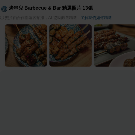
烤串兒 Barbecue & Bar
精選照片
13
張
ⓘ
照片由合作部落客拍攝，AI 協助篩選精選
·
了解我們如何精選