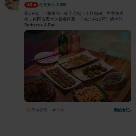
均消價位: $
800
4.5
高CP值、一整尾的一夜干必點！山豬肉串、生章魚大
推，東區市民大道聚餐推薦 | 【台北 松山區】烤串兒
Barbecue & Bar
表示讚賞
分享
開啟食記
›