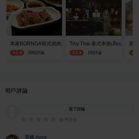
本家BORNGA韓式燒肉 敦南店
Tiny Thai 泰式串燒เสียบไม้
原創
·
20
則評論
·
1
則評論
4.2
4.0
4.1
用戶評論
留下評論
給予評分
安妮 Anny