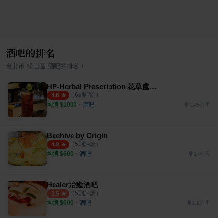
酒吧的排名
›
台北市
松山區
酒吧
的排名
HP-Herbal Prescription 花草處方籤｜音樂酒吧
（
6
則評論）
4.6
均消 $
1000
・
酒吧
1.45公里
Beehive by Origin
（
5
則評論）
4.8
均消 $
600
・
酒吧
17公尺
Healer治癒酒吧
（
5
則評論）
3.5
均消 $
600
・
酒吧
1.6公里