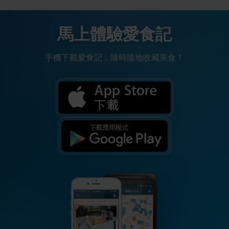
馬上體驗愛食記
手機下載愛食記，隨時隨地收藏美食！