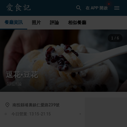
在 APP 開啟
餐廳資訊
照片
評論
相似餐廳
1
/
6
逗花•豆花
1
則評論
·
南投縣埔裏鎮仁愛路239號
今日營業: 13:15-21:15