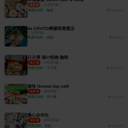
（
12
則評論）
4.0
均消 $
350
・
咖啡
29.08公里
de GRATO檸檬塔專賣店
（
5
則評論）
均消 $
100
・
甜點
769公尺
日月潭 湖の怪物 咖啡
（
26
則評論）
4.7
均消 $
300
・
下午茶
16.16公里
遊牧 Nomad day café
（
9
則評論）
4.8
均消 $
300
・
早午餐
12.6公里
桑心合作社
（
28
則評論）
4.6
均消 $
95
・
甜點
4.69公里