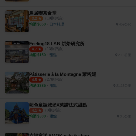
鳥居喫茶食堂
（
19
則評論）
3.2
均消 $
650
・
日本料理
459公尺
Feeling18 LAB-烘焙研究所
（
13
則評論）
4.7
均消 $
150
・
甜點
2.13公里
Pâtisserie à la Montagne 蒙塔妮
（
27
則評論）
4.5
均消 $
385
・
甜點
21.16公里
藍色童話城堡X茱諾法式甜點
（
8
則評論）
4.1
均消 $
300
・
甜點
3.5公里
幸福童漾 SMOK cafe & shop