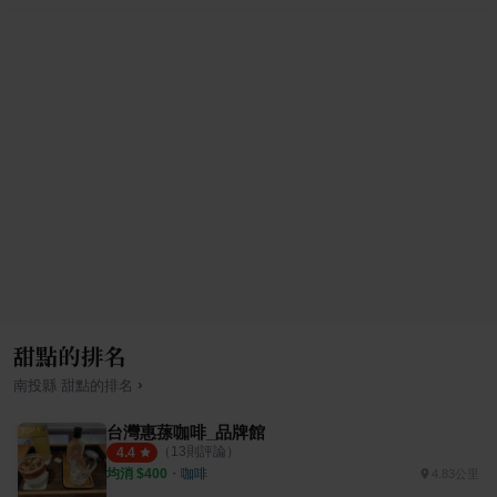
甜點的排名
›
南投縣
甜點
的排名
台灣惠蓀咖啡_品牌館
（
13
則評論）
4.4
均消 $
400
・
咖啡
4.83公里