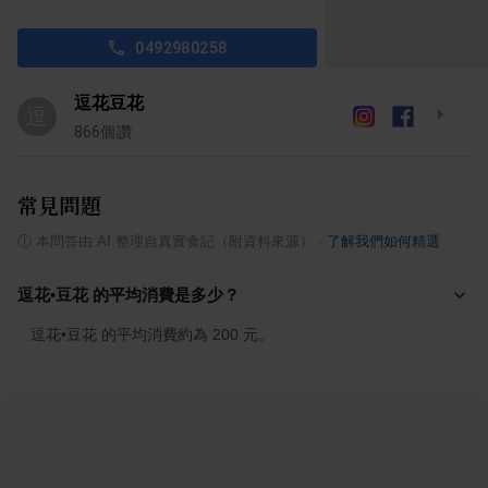
0492980258
逗花豆花
逗
866
個讚
常見問題
ⓘ
本問答由 AI 整理自真實食記（附資料來源）
·
了解我們如何精選
逗花•豆花 的平均消費是多少？
逗花•豆花 的平均消費約為 200 元。