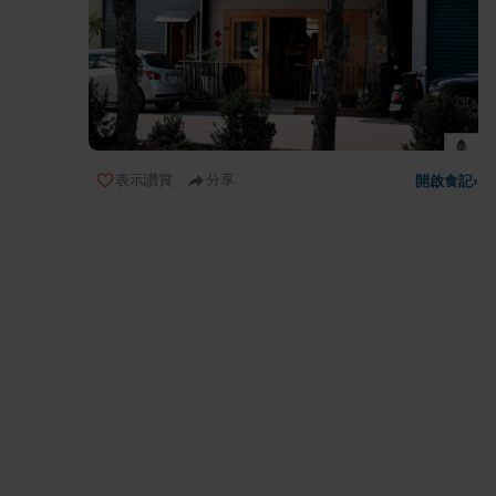
表示讚賞
分享
開啟食記
›