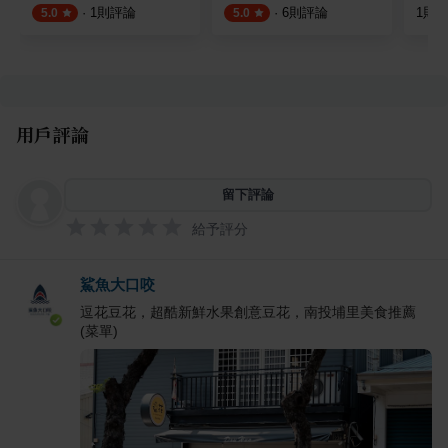
·
1
則評論
·
6
則評論
1
則
5.0
5.0
用戶評論
留下評論
給予評分
鯊魚大口咬
逗花豆花，超酷新鮮水果創意豆花，南投埔里美食推薦
(菜單)