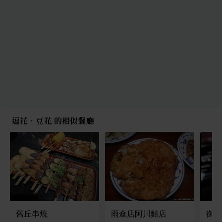
逗花•豆花 的相似餐廳
舊丘串燒
雨傘店阿川麵店
御香