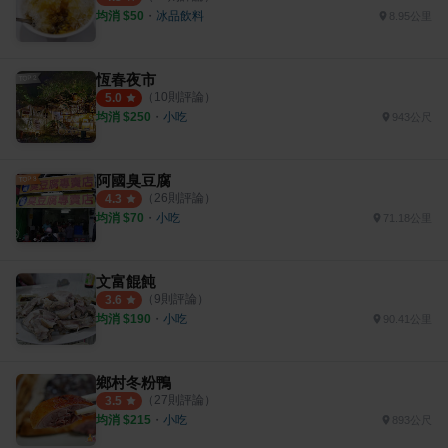
均消 $
50
・
冰品飲料
8.95公里
恆春夜市
（
10
則評論）
5.0
均消 $
250
・
小吃
943公尺
阿國臭豆腐
（
26
則評論）
4.3
均消 $
70
・
小吃
71.18公里
文富餛飩
（
9
則評論）
3.6
均消 $
190
・
小吃
90.41公里
鄉村冬粉鴨
（
27
則評論）
3.5
均消 $
215
・
小吃
893公尺