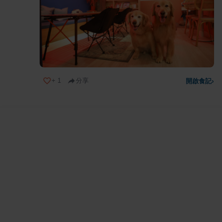
+
1
分享
開啟食記
›