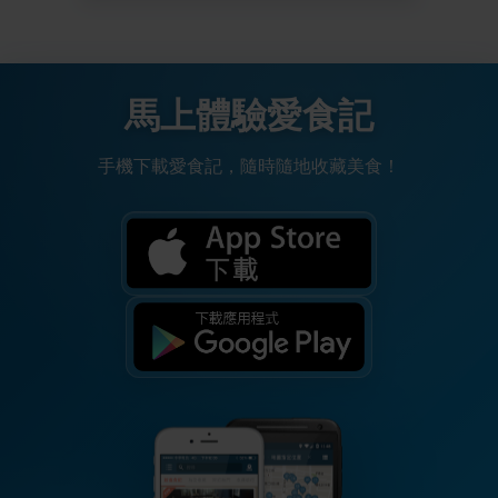
馬上體驗愛食記
手機下載愛食記，隨時隨地收藏美食！