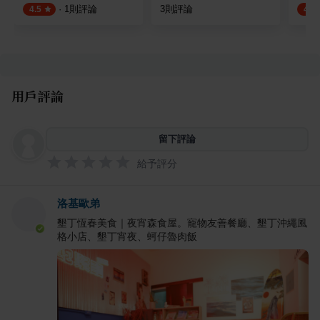
·
1
則評論
3
則評論
4.5
4.8
用戶評論
留下評論
給予評分
洛基歐弟
墾丁恆春美食｜夜宵森食屋。寵物友善餐廳、墾丁沖繩風
格小店、墾丁宵夜、蚵仔魯肉飯