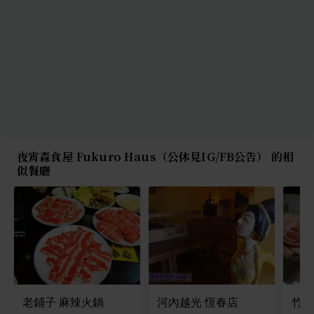
夜宵森食屋 Fukuro Haus（公休見IG/FB公告） 的相
似餐廳
老鋪子 麻辣火鍋
河內越光 恆春店
竹夯