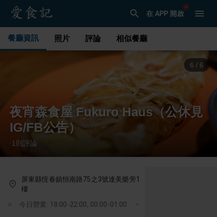
在 APP 開啟
餐廳資訊
照片
評論
相似餐廳
6
/
6
夜宵森食屋 Fukuro Haus（公休見
IG/FB公告）
1
則評論
·
屏東縣恆春鎮恒南路75之3號達美樂旁1
樓
今日營業: 18:00-22:00, 00:00-01:00