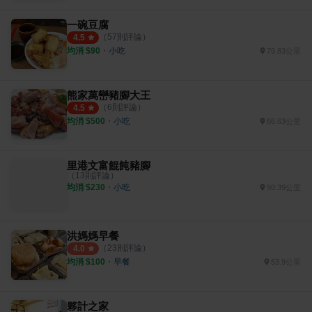
一碗豆腐
（
57
則評論）
4.5
均消 $
90
・
小吃
79.83公里
熊家萬巒豬腳大王
（
6
則評論）
4.5
均消 $
500
・
小吃
66.63公里
里港文富餛飩豬腳
（
13
則評論）
均消 $
230
・
小吃
90.39公里
洪媽媽早餐
（
23
則評論）
4.0
均消 $
100
・
早餐
53.9公里
夥計之家