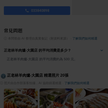
033840898
常見問題
ⓘ
本問答由 AI 整理自真實食記（附資料來源）
·
了解我們如何精選
正老林羊肉爐-大園店 的平均消費是多少？
正老林羊肉爐-大園店 的平均消費約為 500 元。
正老林羊肉爐-大園店
精選照片
20
張
ⓘ
照片由合作部落客拍攝，AI 協助篩選精選
·
了解我們如何精選