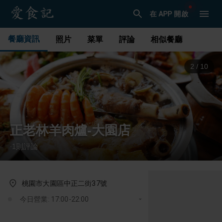
在 APP 開啟
餐廳資訊
照片
菜單
評論
相似餐廳
3
/
10
正老林羊肉爐-大園店
1
則評論
·
桃園市大園區中正二街37號
今日營業: 17:00-22:00