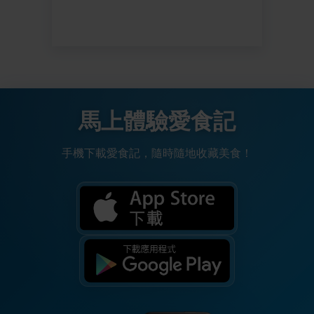
馬上體驗愛食記
手機下載愛食記，隨時隨地收藏美食！