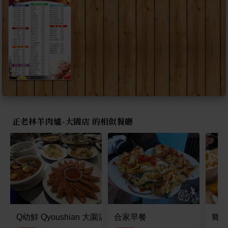
正老林羊肉爐-大園店 的相似餐廳
Q幼鮮 Qyoushian 大園店
合家早餐
卿家