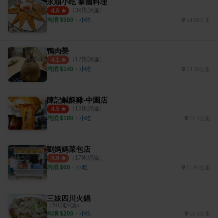
永順小吃 泰國料理
（
39
則評論）
4.6
均消 $
500
・
小吃
14.09公里
鴨肉榮
（
17
則評論）
4.1
均消 $
140
・
小吃
13.36公里
陳記鹹酥雞-中園店
（
13
則評論）
4.5
均消 $
100
・
小吃
11.1公里
劉媽媽菜包店
（
17
則評論）
4.0
均消 $
60
・
小吃
11.91公里
三妹四川火鍋
（
50
則評論）
均消 $
200
・
小吃
10.3公里