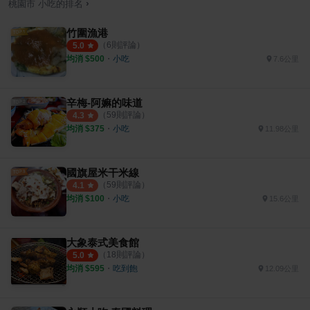
›
桃園市
小吃
的排名
竹圍漁港
（
6
則評論）
5.0
均消 $
500
・
小吃
7.6公里
辛梅-阿嫲的味道
（
59
則評論）
4.3
均消 $
375
・
小吃
11.98公里
國旗屋米干米線
（
59
則評論）
4.1
均消 $
100
・
小吃
15.6公里
大象泰式美食館
（
18
則評論）
5.0
均消 $
595
・
吃到飽
12.09公里