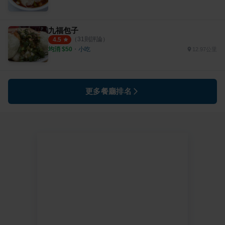
九福包子
（
31
則評論）
4.5
均消 $
50
・
小吃
12.97公里
更多餐廳排名