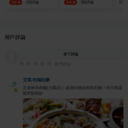
·
1
則評論
·
3
則評論
1
則
5.0
5.0
用戶評論
留下評論
給予評分
艾瑪 吃喝玩樂
正老林羊肉爐(大園店)｜超過50種自助吃到飽！吃不夠還
能單點熱炒