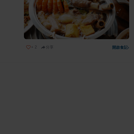
+
2
分享
開啟食記
›