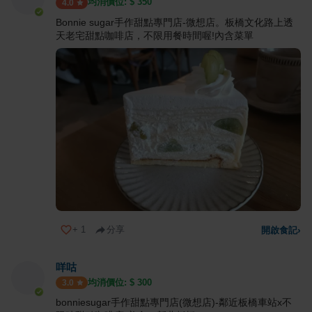
均消價位: $
350
4.0
Bonnie sugar手作甜點專門店-微想店。板橋文化路上透
天老宅甜點咖啡店，不限用餐時間喔!內含菜單
+
1
分享
開啟食記
›
咩咕
均消價位: $
300
3.0
bonniesugar手作甜點專門店(微想店)-鄰近板橋車站x不