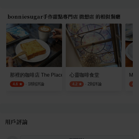
bonniesugar手作甜點專門店 微想店 的相似餐廳
那裡的咖啡店 The Place
心靈咖啡食堂
Merc
·
18
則評論
·
2
則評論
4.6
4.2
4.3
用戶評論