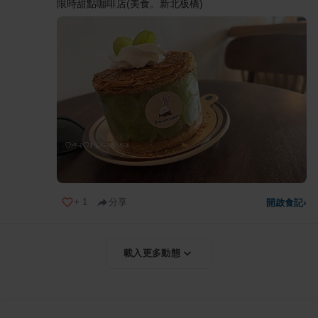
限時甜點咖啡店(美食。新北板橋)
+
1
分享
開啟食記
›
載入更多動態