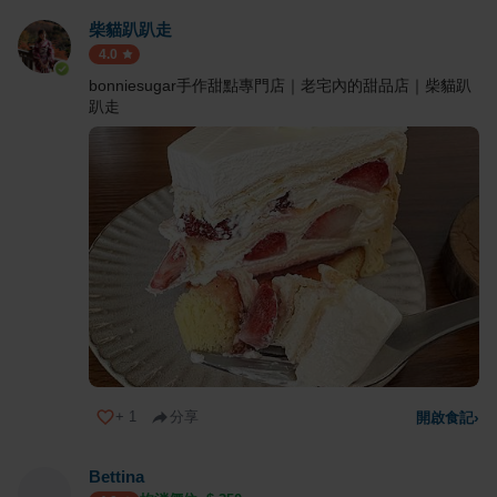
柴貓趴趴走
4.0
bonniesugar手作甜點專門店｜老宅內的甜品店｜柴貓趴
趴走
+
1
分享
開啟食記
›
Bettina