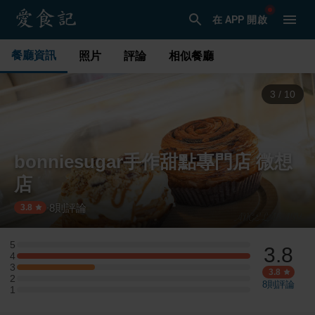
在 APP 開啟
餐廳資訊
照片
評論
相似餐廳
3
/
10
bonniesugar手作甜點專門店 微想
店
8
則評論
·
3.8
5
3.8
5 星：0 則評論
4
4 星：3 則評論
3
3 星：1 則評論
3.8
2
2 星：0 則評論
8
則評論
1
1 星：0 則評論