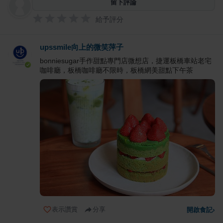
留下評論
給予評分
upssmile向上的微笑萍子
bonniesugar手作甜點專門店微想店，捷運板橋車站老宅
咖啡廳，板橋咖啡廳不限時，板橋網美甜點下午茶
表示讚賞
分享
開啟食記
›