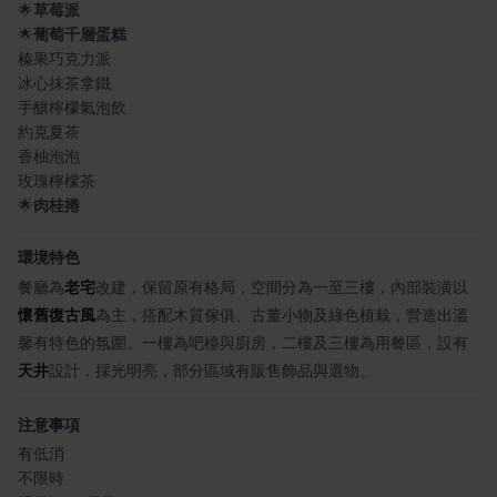
🌟
草莓派
🌟
葡萄千層蛋糕
榛果巧克力派
冰心抹茶拿鐵
手釀檸檬氣泡飲
約克夏茶
香柚泡泡
玫瑰檸檬茶
🌟
肉桂捲
環境特色
餐廳為
老宅
改建，保留原有格局，空間分為一至三樓，內部裝潢以
懷舊復古風
為主，搭配木質傢俱、古董小物及綠色植栽，營造出溫
馨有特色的氛圍。一樓為吧檯與廚房，二樓及三樓為用餐區，設有
天井
設計，採光明亮，部分區域有販售飾品與選物。
注意事項
有低消
不限時