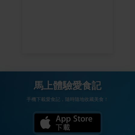
馬上體驗愛食記
手機下載愛食記，隨時隨地收藏美食！