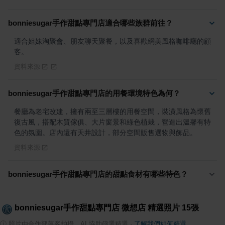
bonniesugar手作甜點專門店適合哪些族群前往？
適合姐妹淘聚會、朋友聊天聚餐，以及喜歡網美風格咖啡廳的顧
客。
資料來源
bonniesugar手作甜點專門店的用餐環境特色為何？
餐廳為老宅改建，擁有兩至三層樓的用餐空間，裝潢風格為懷舊
復古風，搭配木質傢俱、大片窗景和綠色植栽，營造出溫馨有特
色的氛圍。店內還有天井設計，部分空間販售選物與飾品。
資料來源
bonniesugar手作甜點專門店的甜點食材有哪些特色？
bonniesugar手作甜點專門店 微想店
精選照片
15
張
ⓘ
照片由合作部落客拍攝，AI 協助篩選精選
·
了解我們如何精選