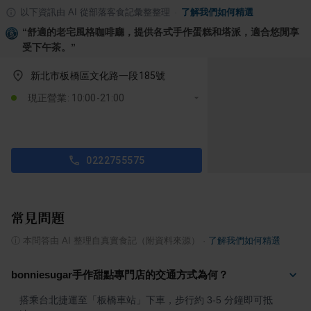
以下資訊由 AI 從部落客食記彙整整理
·
了解我們如何精選
“
舒適的老宅風格咖啡廳，提供各式手作蛋糕和塔派，適合悠閒享
受下午茶。
”
新北市板橋區文化路一段185號
現正營業: 10:00-21:00
0222755575
常見問題
ⓘ
本問答由 AI 整理自真實食記（附資料來源）
·
了解我們如何精選
bonniesugar手作甜點專門店的交通方式為何？
搭乘台北捷運至「板橋車站」下車，步行約 3-5 分鐘即可抵