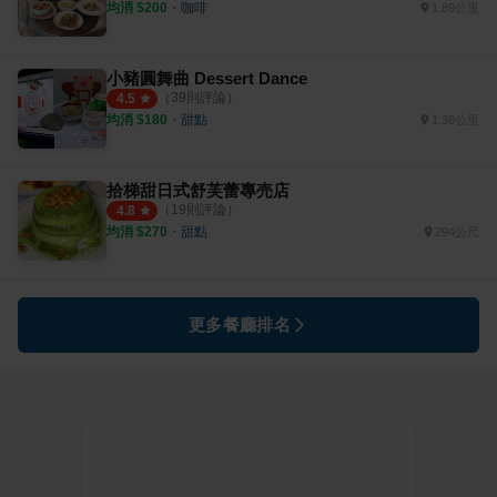
均消 $
200
・
咖啡
1.89公里
小豬圓舞曲 Dessert Dance
（
39
則評論）
4.5
均消 $
180
・
甜點
1.38公里
拾梯甜日式舒芙蕾專売店
（
19
則評論）
4.8
均消 $
270
・
甜點
294公尺
更多餐廳排名