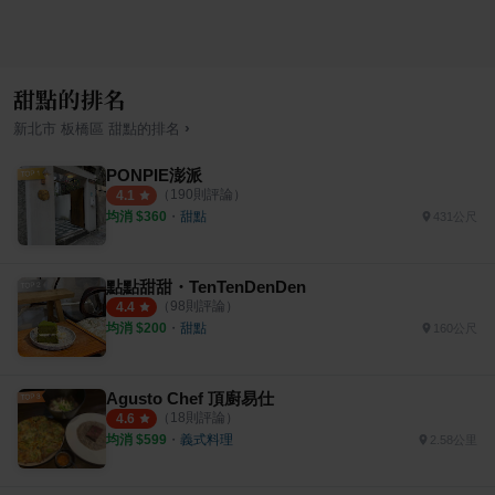
甜點的排名
›
新北市
板橋區
甜點
的排名
PONPIE澎派
（
190
則評論）
4.1
均消 $
360
・
甜點
431公尺
點點甜甜・TenTenDenDen
（
98
則評論）
4.4
均消 $
200
・
甜點
160公尺
Agusto Chef 頂廚易仕
（
18
則評論）
4.6
均消 $
599
・
義式料理
2.58公里