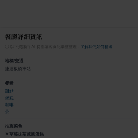
餐廳詳細資訊
ⓘ
以下資訊由 AI 從部落客食記彙整整理
·
了解我們如何精選
地標/交通
捷運板橋車站
餐種
甜點
蛋糕
咖啡
茶
推薦菜色
🌟
草莓抹茶戚風蛋糕