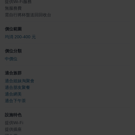
提供Wi-Fi服務
無服務費
需自行將杯盤送回回收台
價位範圍
均消 200-400 元
價位分類
中價位
適合族群
適合姐妹淘聚會
適合朋友聚餐
適合網美
適合下午茶
設施特色
提供Wi-Fi
提供插座