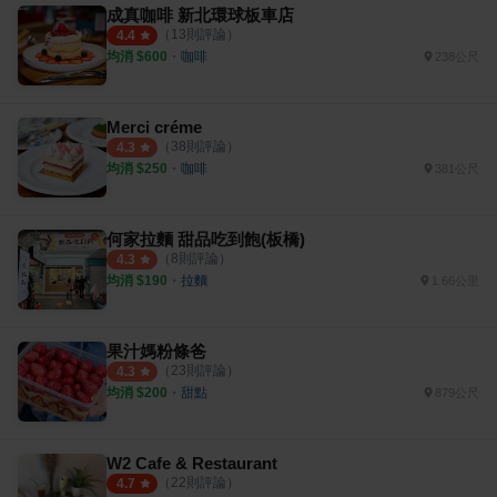
成真咖啡 新北環球板車店
（
13
則評論）
4.4
均消 $
600
・
咖啡
238公尺
Merci créme
（
38
則評論）
4.3
均消 $
250
・
咖啡
381公尺
何家拉麵 甜品吃到飽(板橋)
（
8
則評論）
4.3
均消 $
190
・
拉麵
1.66公里
果汁媽粉條爸
（
23
則評論）
4.3
均消 $
200
・
甜點
879公尺
W2 Cafe & Restaurant
（
22
則評論）
4.7