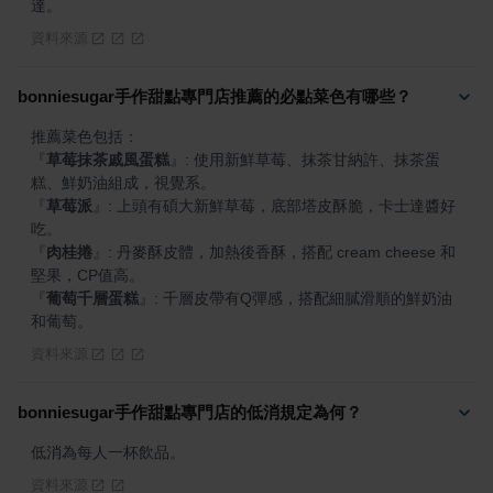
達。
資料來源
bonniesugar手作甜點專門店推薦的必點菜色有哪些？
『
草莓抹茶戚風蛋糕
』
: 使用新鮮草莓、抹茶甘納許、抹茶蛋
『
草莓派
』
: 上頭有碩大新鮮草莓，底部塔皮酥脆，卡士達醬好
『
肉桂捲
』
: 丹麥酥皮體，加熱後香酥，搭配 cream cheese 和
『
葡萄千層蛋糕
』
: 千層皮帶有Q彈感，搭配細膩滑順的鮮奶油
和葡萄。
資料來源
bonniesugar手作甜點專門店的低消規定為何？
低消為每人一杯飲品。
資料來源