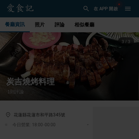
在 APP 開啟
餐廳資訊
照片
評論
相似餐廳
1
/
3
炭吉燒烤料理
1
則評論
·
花蓮縣花蓮市和平路345號
今日營業: 18:00-00:00