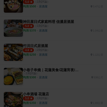
（
1
則評論）
5.0
均消 $
500
・
居酒屋
3.47公里
神田屋日式家庭料理 信濃居酒屋
（
1
則評論）
5.0
均消 $
370
・
居酒屋
1.04公里
竹汌日式居酒屋
（
2
則評論）
4.8
均消 $
250
・
居酒屋
1.12公里
小巷子串燒｜花蓮美食/花蓮宵夜/花蓮晚餐
（
1
則評論）
均消 $
300
・
居酒屋
538公尺
小串酒場 花蓮店
（
1
則評論）
5.0
均消 $
350
・
居酒屋
1.69公里