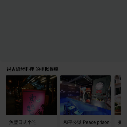
炭吉燒烤料理 的相似餐廳
魚豐日式小吃
和平公獄 Peace prison caf'e In
曼.