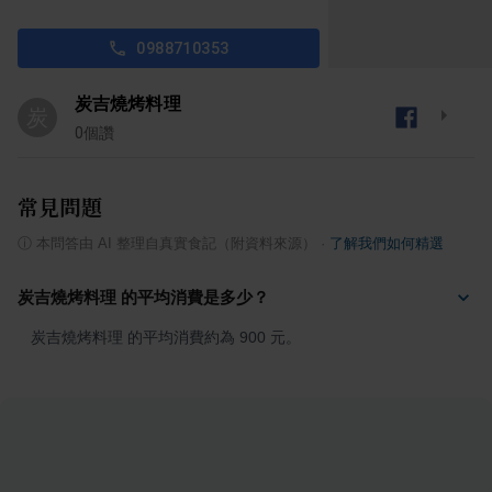
0988710353
炭吉燒烤料理
炭
0
個讚
常見問題
ⓘ
本問答由 AI 整理自真實食記（附資料來源）
·
了解我們如何精選
炭吉燒烤料理 的平均消費是多少？
炭吉燒烤料理 的平均消費約為 900 元。