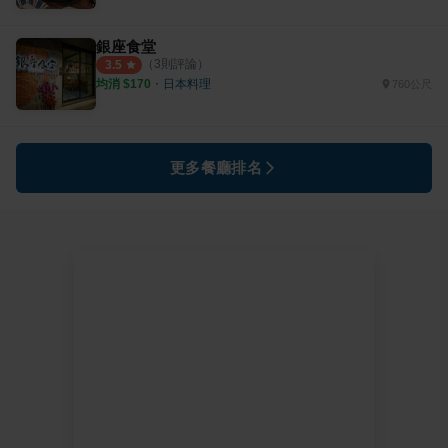
銀座食堂
（
3
則評論）
3.5
均消 $
170
・
日本料理
760公尺
更多餐廳排名