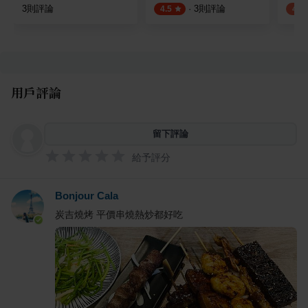
3
則評論
·
3
則評論
4.5
4.0
用戶評論
留下評論
給予評分
Bonjour Cala
炭吉燒烤 平價串燒熱炒都好吃