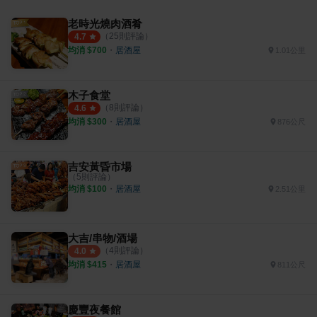
老時光燒肉酒肴
（
25
則評論）
4.7
均消 $
700
・
居酒屋
1.01公里
木子食堂
（
8
則評論）
4.6
均消 $
300
・
居酒屋
876公尺
吉安黃昏市場
（
5
則評論）
均消 $
100
・
居酒屋
2.51公里
大吉/串物/酒場
（
4
則評論）
4.0
均消 $
415
・
居酒屋
811公尺
慶豐夜餐館