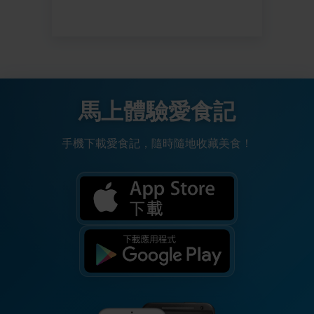
馬上體驗愛食記
手機下載愛食記，隨時隨地收藏美食！