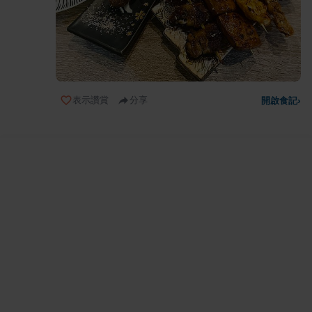
表示讚賞
分享
開啟食記
›